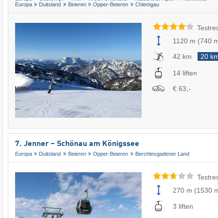
Europa
Duitsland
Beieren
Opper-Beieren
Chiemgau
Testre
1120 m
(
740 
42 km
20 k
14 liften
€ 63,-
7. Jenner – Schönau am Königssee
Europa
Duitsland
Beieren
Opper-Beieren
Berchtesgadener Land
Testre
270 m
(
1530 
3 liften