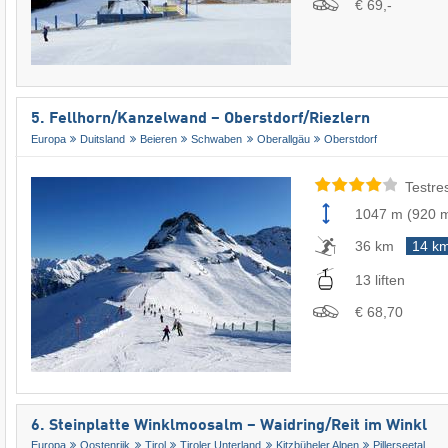
€ 69,-
5. Fellhorn/​Kanzelwand – Oberstdorf/​Riezlern
Europa
Duitsland
Beieren
Schwaben
Oberallgäu
Oberstdorf
Testre
1047 m
(
920 
36 km
14 k
13 liften
€ 68,70
6. Steinplatte Winklmoosalm – Waidring/​Reit im Winkl
Europa
Oostenrijk
Tirol
Tiroler Unterland
Kitzbüheler Alpen
Pillerseetal