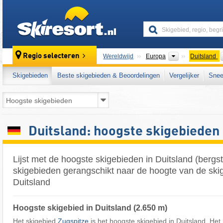
skiresort
Continenten
Regio selecteren
Wereldwijd
Europa
Duitsland
Skigebieden
Beste skigebieden & Beoordelingen
Vergelijker
Snee
Duitsland: hoogste skigebieden
Lijst met de hoogste skigebieden in Duitsland (bergst
skigebieden gerangschikt naar de hoogte van de ski
Duitsland
Hoogste skigebied in Duitsland (2.650 m)
Het skigebied
Zugspitze
is het hoogste skigebied in Duitsland. Het