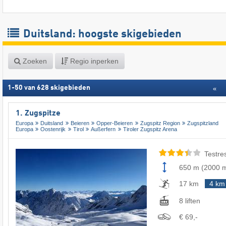
Duitsland: hoogste skigebieden
Zoeken
Regio inperken
1
-
50
van
628
skigebieden
«
1. Zugspitze
Europa
Duitsland
Beieren
Opper-Beieren
Zugspitz Region
Zugspitzland
Europa
Oostenrijk
Tirol
Außerfern
Tiroler Zugspitz Arena
Testre
650 m
(
2000 
17 km
4 km
8 liften
€ 69,-