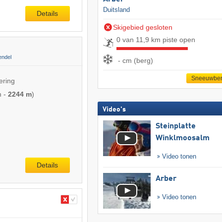
Duitsland
Details
Skigebied gesloten
0 van 11,9 km piste open
endel
- cm (berg)
Sneeuwber
ering
m
-
2244 m
)
Video's
Steinplatte
Winklmoosalm
Video tonen
Details
Arber
Video tonen