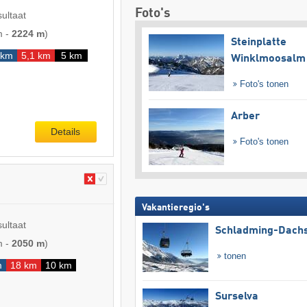
Foto's
sultaat
m
-
2224 m
)
Steinplatte
 km
5,1 km
5 km
Winklmoosalm
Foto's tonen
Arber
Details
Foto's tonen
Vakantieregio's
sultaat
Schladming-Dachs
m
-
2050 m
)
tonen
m
18 km
10 km
Surselva