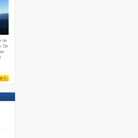
r de
r. De
van
t
er