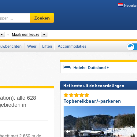
Nederla
Skigebied,
Zoeken
regio,
begrippen
…
Landen
Deelstaten, Bergketens, Zones
Maak een keuze
uwberichten
Weer
Liften
Accommodaties
Tips
voor
de
Hotels: Duitsland
skiva
Het beste uit de beoordelingen
ation): alle 628
Topbereikbaar/-parkeren
gebieden in
 heeft met 2.650 m de