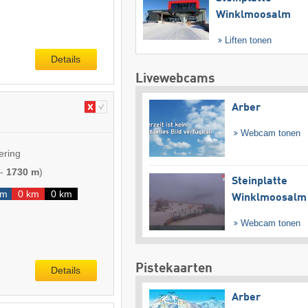
Winklmoosalm
Liften tonen
Details
Livewebcams
Arber
Webcam tonen
ering
-
1730 m
)
Steinplatte
km
0 km
0 km
Winklmoosalm
Webcam tonen
Pistekaarten
Details
Arber