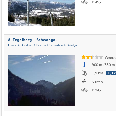
€ 45,-
8. Tegelberg – Schwangau
Europa
Duitsland
Beieren
Schwaben
Ostallgäu
Waard
900 m
(
830 m
1,9 km
1,9 
5 liften
€ 34,-