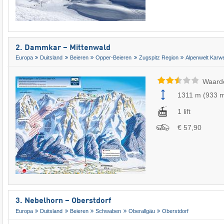
2. Dammkar – Mittenwald
Europa
Duitsland
Beieren
Opper-Beieren
Zugspitz Region
Alpenwelt Karw
Waard
1311 m
(
933 
1 lift
€ 57,90
3. Nebelhorn – Oberstdorf
Europa
Duitsland
Beieren
Schwaben
Oberallgäu
Oberstdorf