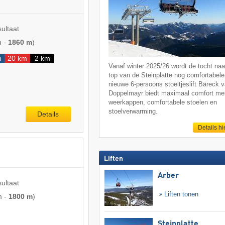
sultaat
m
-
1860 m
)
m
20 km
2 km
Vanaf winter 2025/26 wordt de tocht naa
top van de Steinplatte nog comfortabele
nieuwe 6-persoons stoeltjeslift Bäreck 
Doppelmayr biedt maximaal comfort me
weerkappen, comfortabele stoelen en
stoelverwarming.
Details
Details hi
Liften
Arber
sultaat
Liften tonen
m
-
1800 m
)
Steinplatte