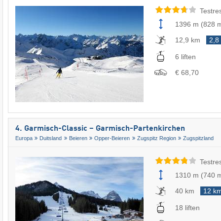
Testre
1396 m
(
828 
12,9 km
2,8
6 liften
€ 68,70
4. Garmisch-Classic – Garmisch-Partenkirchen
Europa
Duitsland
Beieren
Opper-Beieren
Zugspitz Region
Zugspitzland
Testre
1310 m
(
740 
40 km
12 k
18 liften