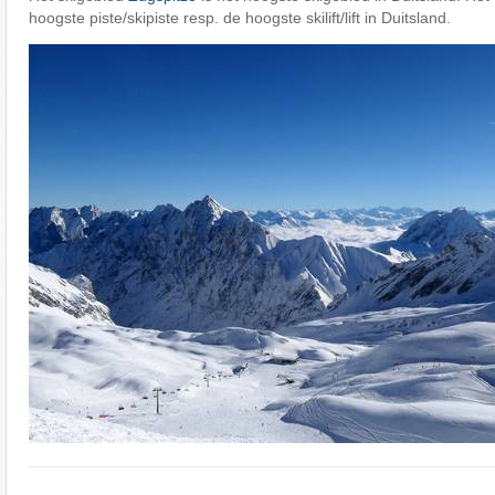
hoogste piste/skipiste resp. de hoogste skilift/lift in Duitsland.