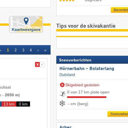
Beoorde
Tips voor de skivakantie
Kaartweergave
‹
1
2
3
4
›
»
Sneeuwberichten
Hörnerbahn – Bolsterlang
Duitsland
Skigebied gesloten
sultaat
0 van 17 km piste open
m
-
2650 m
)
- cm (berg)
13 km
0 km
Sneeuwber
Arber