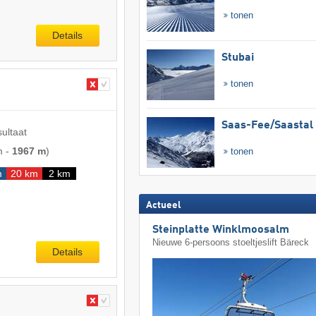
tonen
Details
Stubai
tonen
Saas-Fee/​Saastal
sultaat
m
-
1967 m
)
tonen
m
20 km
2 km
Actueel
Steinplatte Winklmoosalm
Nieuwe 6-persoons stoeltjeslift Bäreck
Details