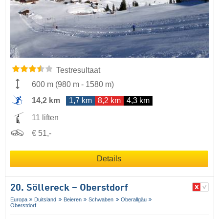
Testresultaat
600 m
(
980 m
-
1580 m
)
14,2 km
1,7 km
8,2 km
4,3 km
11 liften
€ 51,-
Details
20. Söllereck – Oberstdorf
Europa
Duitsland
Beieren
Schwaben
Oberallgäu
Oberstdorf