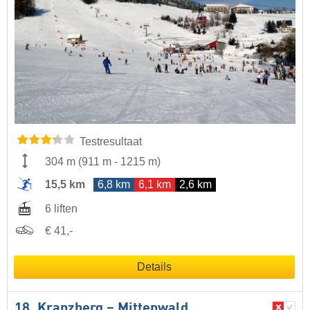
Testresultaat
304 m
(
911 m
-
1215 m
)
15,5 km
6,8 km
6,1 km
2,6 km
6 liften
€ 41,-
Details
18. Kranzberg – Mittenwald