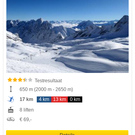
Testresultaat
650 m
(
2000 m
-
2650 m
)
17 km
4 km
13 km
0 km
8 liften
€ 69,-