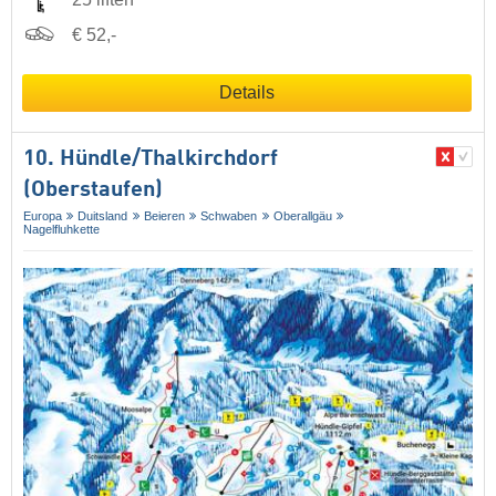
€ 52,-
Details
10. Hündle/​Thalkirchdorf
(Oberstaufen)
Europa
Duitsland
Beieren
Schwaben
Oberallgäu
Nagelfluhkette