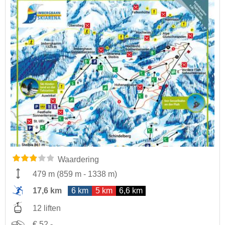
Waardering
479 m
(
859 m
-
1338 m
)
17,6 km
6 km
5 km
6,6 km
12 liften
€ 52,-