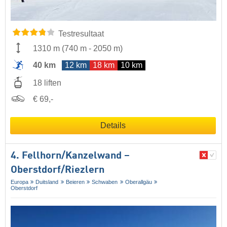
Testresultaat
1310 m
(
740 m
-
2050 m
)
40 km
12 km
18 km
10 km
18 liften
€ 69,-
Details
4. Fellhorn/​Kanzelwand –
Oberstdorf/​Riezlern
Europa
Duitsland
Beieren
Schwaben
Oberallgäu
Oberstdorf