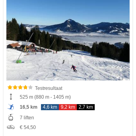
Testresultaat
525 m
(
880 m
-
1405 m
)
16,5 km
4,6 km
9,2 km
2,7 km
7 liften
€ 54,50