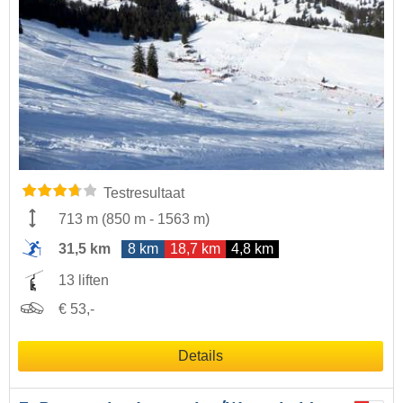
Testresultaat
713 m
(
850 m
-
1563 m
)
31,5 km
8 km
18,7 km
4,8 km
13 liften
€ 53,-
Details