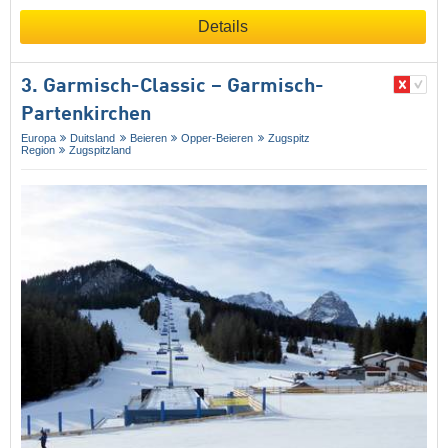
Details
3. Garmisch-Classic – Garmisch-
Partenkirchen
Europa
Duitsland
Beieren
Opper-Beieren
Zugspitz
Region
Zugspitzland