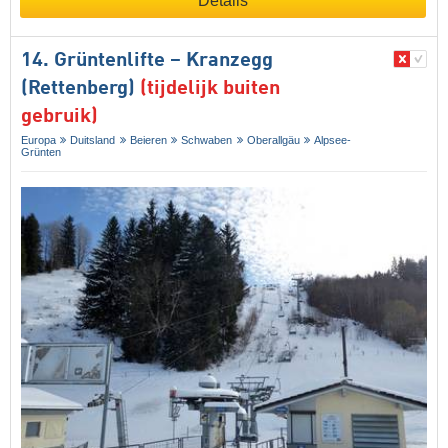
Details
14. Grüntenlifte – Kranzegg
(Rettenberg)
(tijdelijk buiten
gebruik)
Europa
Duitsland
Beieren
Schwaben
Oberallgäu
Alpsee-
Grünten