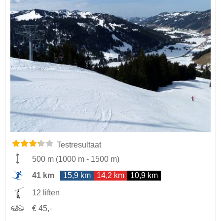
Testresultaat
500 m
(
1000 m
-
1500 m
)
41 km
15,9 km
14,2 km
10,9 km
12 liften
€ 45,-