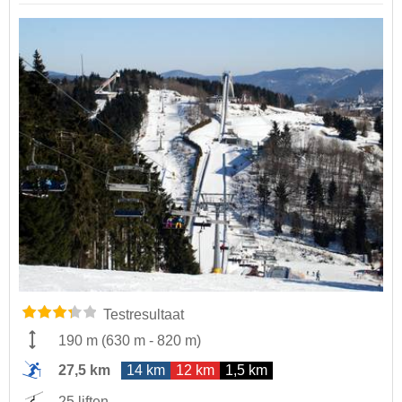
Testresultaat
190 m
(
630 m
-
820 m
)
27,5 km
14 km
12 km
1,5 km
25 liften