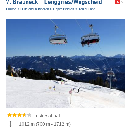
7. Brauneck – Lenggries/​Wegscheid
Europa
Duitsland
Beieren
Opper-Beieren
Tölzer Land
Testresultaat
1012 m
(
700 m
-
1712 m
)