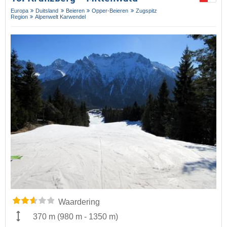
Europa
Duitsland
Beieren
Opper-Beieren
Zugspitz
Region
Alpenwelt Karwendel
Waardering
370 m
(
980 m
-
1350 m
)