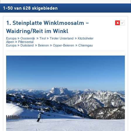
1
-
50
van
628
skigebieden
1. Steinplatte Winklmoosalm –
Waidring/​Reit im Winkl
Europa
Oostenrijk
Tirol
Tiroler Unterland
Kitzbüheler
Alpen
Pillerseetal
Europa
Duitsland
Beieren
Opper-Beieren
Chiemgau