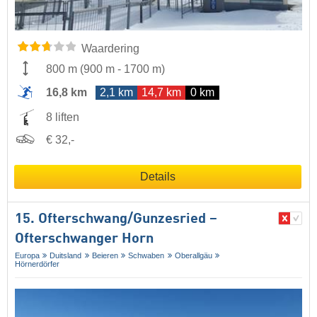
Waardering
800 m
(
900 m
-
1700 m
)
16,8 km
2,1 km
14,7 km
0 km
8 liften
€ 32,-
Details
15. Ofterschwang/​Gunzesried –
Ofterschwanger Horn
Europa
Duitsland
Beieren
Schwaben
Oberallgäu
Hörnerdörfer