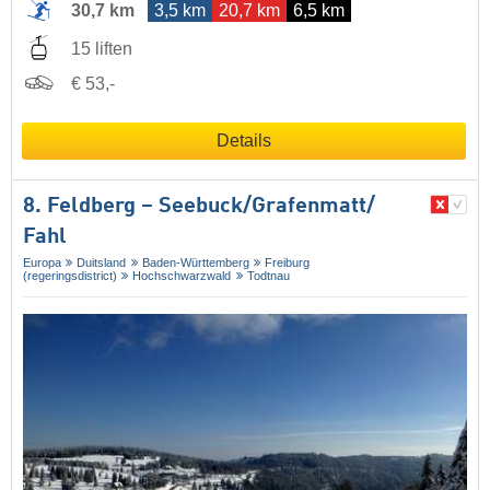
30,7 km
3,5 km
20,7 km
6,5 km
15 liften
€ 53,-
Details
8. Feldberg – Seebuck/​Grafenmatt/​
Fahl
Europa
Duitsland
Baden-Württemberg
Freiburg
(regeringsdistrict)
Hochschwarzwald
Todtnau