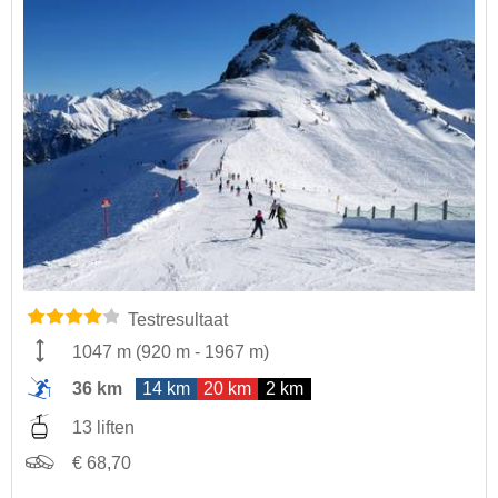
Testresultaat
1047 m
(
920 m
-
1967 m
)
36 km
14 km
20 km
2 km
13 liften
€ 68,70