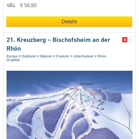
€ 56,90
Details
21. Kreuzberg – Bischofsheim an der
Rhön
Europa
Duitsland
Beieren
Franken
Unterfranken
Rhön-
Grabfeld