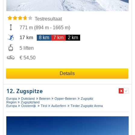
Testresultaat
771 m
(
894 m
-
1665 m
)
17 km
8 km
7 km
2 km
5 liften
€ 54,50
Details
12. Zugspitze
Europa
Duitsland
Beieren
Opper-Beieren
Zugspitz
Region
Zugspitzland
Europa
Oostenrijk
Tirol
Außerfern
Tiroler Zugspitz Arena