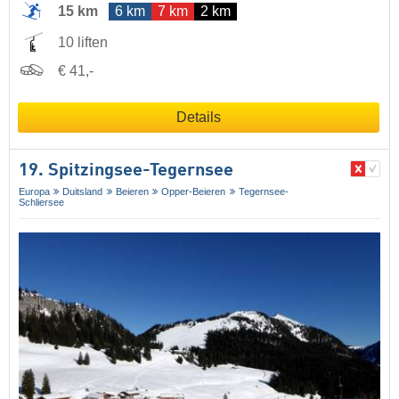
15 km
6 km
7 km
2 km
10 liften
€ 41,-
Details
19. Spitzingsee-Tegernsee
Europa
Duitsland
Beieren
Opper-Beieren
Tegernsee-
Schliersee