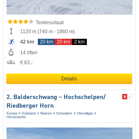
Testresultaat
1120 m
(
740 m
-
1860 m
)
42 km
20 km
20 km
2 km
14 liften
€ 63,-
Details
2. Balderschwang – Hochschelpen/​
Riedberger Horn
Europa
Duitsland
Beieren
Schwaben
Oberallgäu
Hörnerdörfer