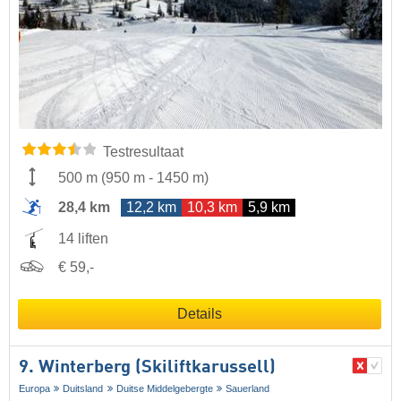
Testresultaat
500 m
(
950 m
-
1450 m
)
28,4 km
12,2 km
10,3 km
5,9 km
14 liften
€ 59,-
Details
9. Winterberg (Skiliftkarussell)
Europa
Duitsland
Duitse Middelgebergte
Sauerland