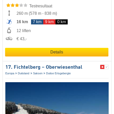
Testresultaat
260 m
(
578 m
-
838 m
)
16 km
7 km
9 km
0 km
12 liften
€ 43,-
Details
17. Fichtelberg – Oberwiesenthal
Europa
Duitsland
Saksen
Duitse Ertsgebergte