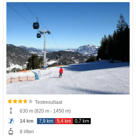
Testresultaat
630 m
(
820 m
-
1450 m
)
14 km
7,9 km
5,4 km
0,7 km
8 liften