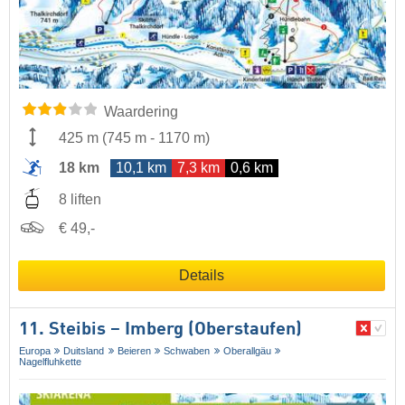
Waardering
425 m
(
745 m
-
1170 m
)
18 km
10,1 km
7,3 km
0,6 km
8 liften
€ 49,-
Details
11. Steibis – Imberg (Oberstaufen)
Europa
Duitsland
Beieren
Schwaben
Oberallgäu
Nagelfluhkette