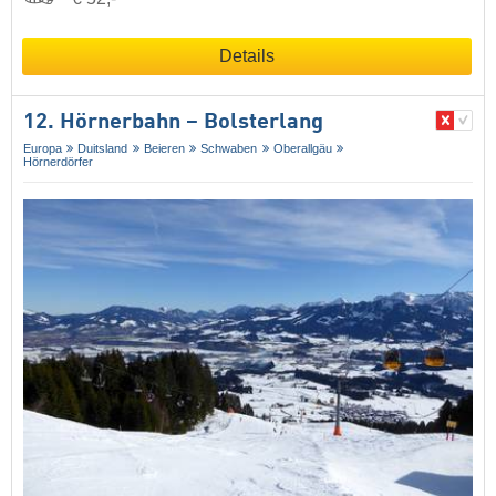
Details
12. Hörnerbahn – Bolsterlang
Europa
Duitsland
Beieren
Schwaben
Oberallgäu
Hörnerdörfer