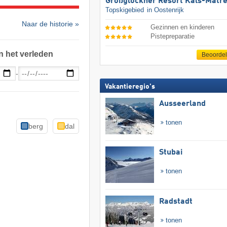
Großglockner Resort Kals-Matre
Topskigebied
in Oostenrijk
Naar de historie »
Gezinnen en kinderen
Pistepreparatie
n het verleden
Beoorde
-
Vakantieregio's
Ausseerland
tonen
berg
dal
Stubai
tonen
Radstadt
tonen