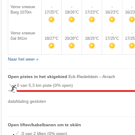
Verse sneeuw
-
-
-
-
-
Berg 1070m
17/25°C
19/26°C
17/23°C
16/23°C
16/2
Verse sneeuw
-
-
-
-
-
Dal 841m
18/27°C
20/28°C
18/25°C
17/25°C
17/2
Naar het weer »
Open pistes in het skigebied
Eck-Riedelstein – Arrach
0 van 5,3 km piste
(0% open)
dalafdaling gesloten
Open liften/kabelbanen om te skiën
0 van 2 liften
(0% open)