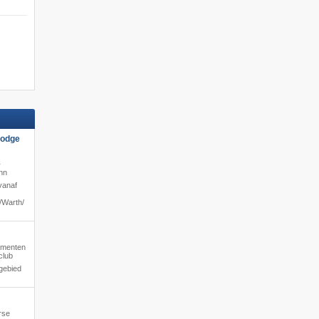
Lodge
·
ahn
vanaf
​Warth/​
tementen
club
gebied
rse