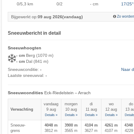
0/5,3
km
0/2
- cm
17/25
Bijgewerkt op:
09 aug 2026
(vandaag)
Zo worden
Sneeuwbericht in detail
Sneeuwhoogten
- cm
Berg (1070 m)
- cm
Dal (841 m)
Sneeuwconditie:
-
Naar d
Laatste sneeuwval:
-
Sneeuwcondities
Eck-Riedelstein – Arrach
vandaag
morgen
di
wo
do
Verwachting
9 aug
10 aug
11 aug
12 aug
13 a
Details »
Details »
Details »
Details »
Detail
Sneeuw-
4048 m
3900 m
4104 m
4261 m
4348
grens
3812 m
3565 m
3627 m
4107 m
4229