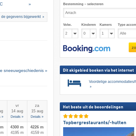
°C
»
Bestemming – selecteren
 de gegevens bijgewerkt
Volw.
Kinderen
Kamers
Type acco
zo
e sneeuwgeschiedenis »
Dit skigebied boeken via het internet
Voordelige accommodaties/h
vr
za
Het beste uit de beoordelingen
ug
14 aug
15 aug
s »
Details »
Details »
Topbergrestaurants/-hutten
 m
4300 m
4226 m
 m
4195 m
4159 m