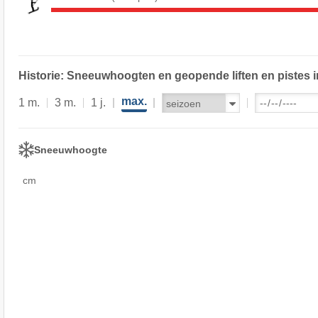
Historie: Sneeuwhoogten en geopende liften en pistes i
max.
1 m.
3 m.
1 j.
Sneeuwhoogte
cm