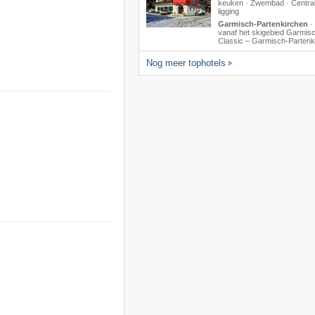
keuken · Zwembad · Centra
ligging
Garmisch-Partenkirchen
·
vanaf het skigebied Garmis
Classic – Garmisch-Partenk
Nog meer tophotels