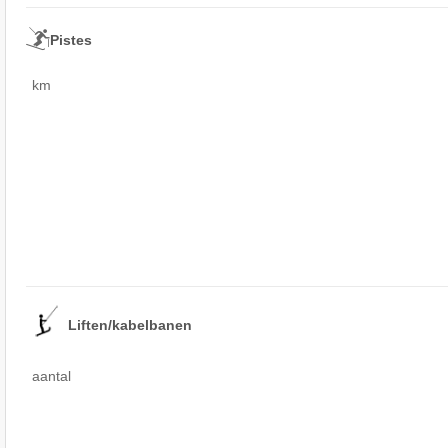
Pistes
km
Liften/kabelbanen
aantal