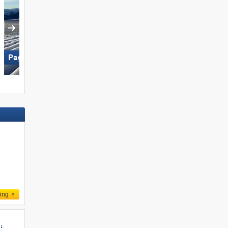
Wildkogel – Neukirchen/​
Paganella – Andalo
Bramberg
ling