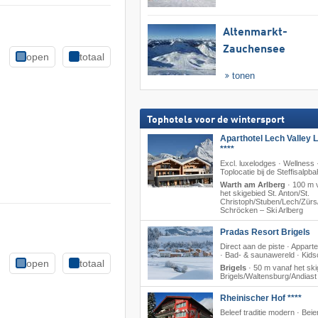
Altenmarkt-
Zauchensee
open
totaal
tonen
Tophotels voor de wintersport
Aparthotel Lech Valley 
****
Excl. luxelodges · Wellness 
Toplocatie bij de Steffisalpb
Warth am Arlberg
·
100 m 
het skigebied St. Anton/​St.
Christoph/​Stuben/​Lech/​Zürs/
Schröcken – Ski Arlberg
Pradas Resort Brigels
Direct aan de piste · Appar
· Bad- & saunawereld · Kids
open
totaal
Brigels
·
50 m vanaf het ski
Brigels/​Waltensburg/​Andiast
Rheinischer Hof ****
Beleef traditie modern · Beie