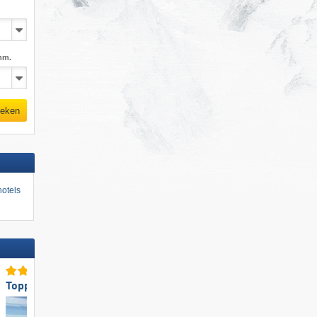
mm.
eken
otels
Toppistepreparatie
Top voor gezinnen