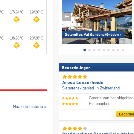
-
-
3°C
17/24°C
19/26°C
-
-
Dolomites Val Gardena/​Gröden
5°C
18/26°C
20/28°C
Beoordelingen
Arosa Lenzerheide
5-sterrenskigebied
in Zwitserland
Grootte van het skigebied
Pisteaanbod
Naar de historie »
Beoorde