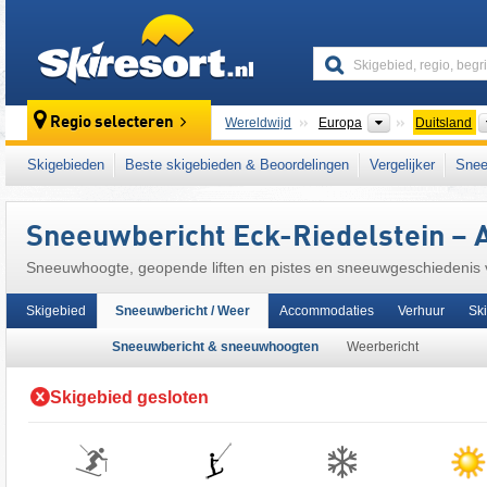
skiresort
Continenten
Regio selecteren
Wereldwijd
Europa
Duitsland
Continenten
Wereldwijd
Europa
Duitsland
Skigebieden
Beste skigebieden & Beoordelingen
Vergelijker
Snee
Dit skigebied ligt ook in:
Cham
,
Opper-Pfalz
,
Midden-Europa
,
Europese Unie
Sneeuwbericht Eck-Riedelstein – 
Sneeuwhoogte, geopende liften en pistes en sneeuwgeschiedenis
Skigebied
Sneeuwbericht / Weer
Accommodaties
Verhuur
Sk
Sneeuwbericht & sneeuwhoogten
Weerbericht
Skigebied gesloten