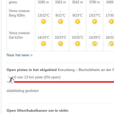
grens
3295 m
3363 m
3542 m
3780 m
3409
Verse sneeuw
-
-
-
-
-
Berg 928m
13/22°C
9/21°C
9/23°C
13/27°C
17/3
Verse sneeuw
-
-
-
-
-
Dal 610m
14/24°C
10/23°C
10/25°C
14/29°C
18/3
Naar het weer »
Open pistes in het skigebied
Kreuzberg – Bischofsheim an der
0 van 13 km piste
(0% open)
dalafdaling gesloten
Open liften/kabelbanen om te skiën