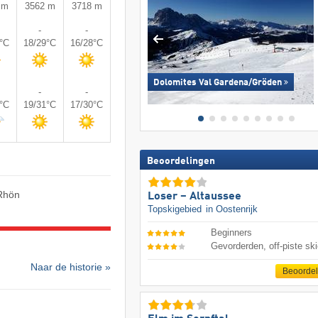
 m
3562 m
3718 m
-
-
0°C
18/29°C
16/28°C
Dolomites Val Gardena/​Gröden
-
-
2°C
19/31°C
17/30°C
Beoordelingen
 Rhön
Loser – Altaussee
Topskigebied
in Oostenrijk
Beginners
Gevorderden, off-piste ski
Naar de historie »
Beoorde