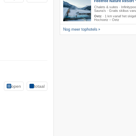
Feelfree Nature Resort *
Chalets & suites · Infinitypoo
Sauna’s · Gratis skibus vana
Oetz
·
1 km vanaf het skige
Hochoetz – Oetz
Nog meer tophotels
open
totaal