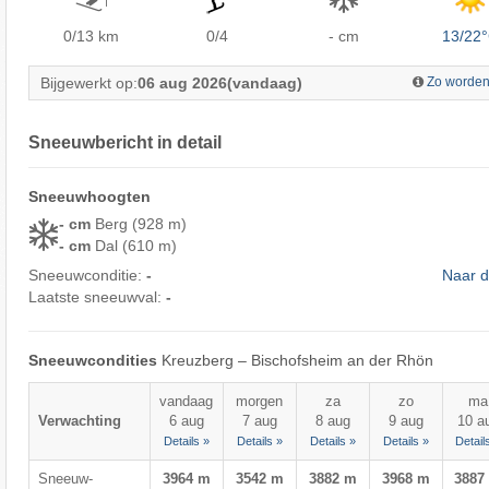
0/13
km
0/4
- cm
13/22
Bijgewerkt op:
06 aug 2026
(vandaag)
Zo worden
Sneeuwbericht in detail
Sneeuwhoogten
- cm
Berg (928 m)
- cm
Dal (610 m)
Sneeuwconditie:
-
Naar d
Laatste sneeuwval:
-
Sneeuwcondities
Kreuzberg – Bischofsheim an der Rhön
vandaag
morgen
za
zo
ma
Verwachting
6 aug
7 aug
8 aug
9 aug
10 a
Details »
Details »
Details »
Details »
Detail
Sneeuw-
3964 m
3542 m
3882 m
3968 m
3887