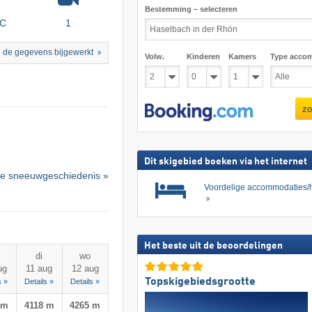
Bestemming – selecteren
°C
1
 de gegevens bijgewerkt
Volw.
Kinderen
Kamers
Type acco
zo
Dit skigebied boeken via het internet
e sneeuwgeschiedenis »
Voordelige accommodaties/h
Het beste uit de beoordelingen
di
wo
ug
11 aug
12 aug
Topskigebiedsgrootte
s »
Details »
Details »
 m
4118 m
4265 m