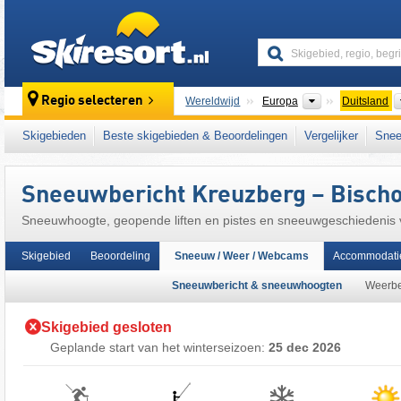
skiresort
Continenten
Regio selecteren
Wereldwijd
Europa
Duitsland
Dit skigebied ligt ook in:
Hoge Rhön
,
Rhön
,
Skigebieden
Beste skigebieden & Beoordelingen
Vergelijker
Snee
Europese Unie
Sneeuwbericht Kreuzberg – Bisch
Sneeuwhoogte, geopende liften en pistes en sneeuwgeschiedenis
Rhön
Skigebied
Beoordeling
Sneeuw / Weer / Webcams
Accommodati
Sneeuwbericht & sneeuwhoogten
Weerbe
Skigebied gesloten
Geplande start van het winterseizoen:
25 dec 2026