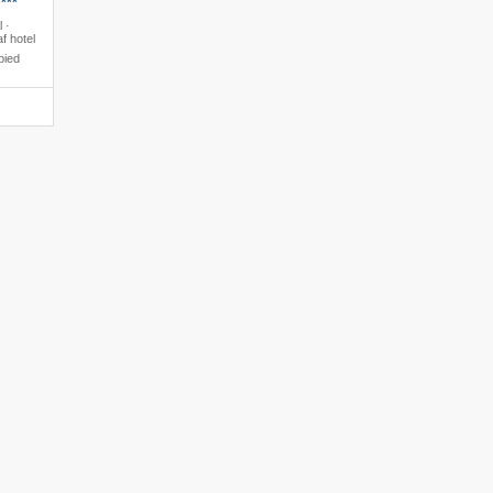
***
l ·
f hotel
bied