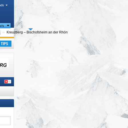
nds
io's
Bestuursdistricten
Kreuzberg – Bischofsheim an der Rhön
ropa
,
kantie