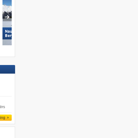
Nauders am Reschenpass –
Schöneben (Belpiano)/​Haidera
Bergkastel
(Malga San Valentino)
ërs
ling