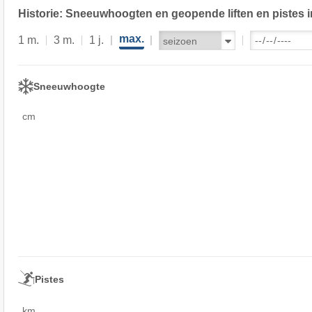
Historie: Sneeuwhoogten en geopende liften en pistes i
max.
1 m.
3 m.
1 j.
Sneeuwhoogte
cm
Pistes
km