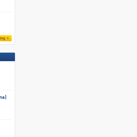
ling
na)