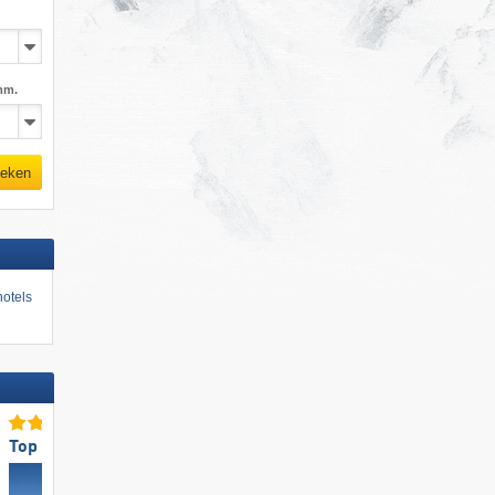
mm.
eken
otels
Top voor gezinnen
Topsnowparkaanbod