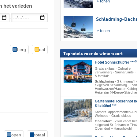
tonen
n het verleden
-
Schladming-Dachs
tonen
berg
dal
Tophotels voor de wintersport
S
Hotel Sonnschupfer ***
Gratis skibus · Culinaire
verwennerij · Saunaruimte 
& familiair
Schladming
·
3 km vanaf h
skigebied Schladming – Plana
Hochwurzen/​Hauser Kaibling
Reiteralm (4-Berge-Skischa
Gartenhotel Rosenhof b
Kitzbühel ***
Kamers, appartementen & hu
Wellness · Gratis skibus
Oberndorf
·
2 km vanaf het
skigebied St. Johann in Tirol/
Oberndorf – Harschbichl
open
totaal