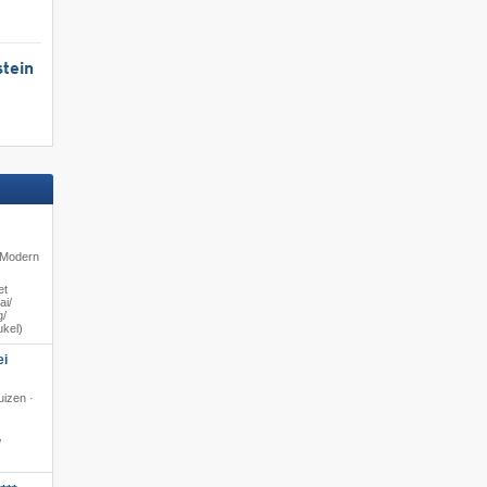
tein
· Modern
et
i/​
/​
ukel)
ei
izen ·
​