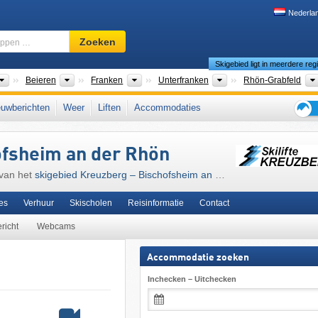
Nederla
Skigebied,
Zoeken
regio,
Skigebied ligt in meerdere reg
begrippen
…
Landen
Deelstaten
Toeristische regio's
Districten
Beieren
Franken
Unterfranken
Rhön-Grabfeld
Noord-Beieren
,
Duitse Middelgebergte
,
Zuid-Duitsland
,
West-Europa
,
Midden-Eu
uwberichten
Weer
Liften
Accommodaties
Tips
voor
ofsheim an der Rhön
de
skiva
 van het
skigebied Kreuzberg – Bischofsheim an der
es
Verhuur
Skischolen
Reisinformatie
Contact
richt
Webcams
Accommodatie zoeken
Inchecken – Uitchecken