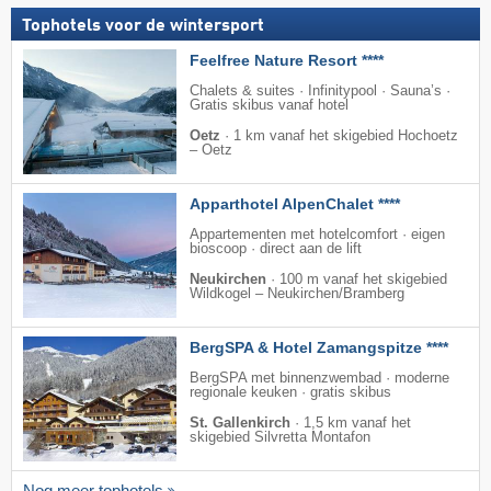
Tophotels voor de wintersport
Feelfree Nature Resort ****
Chalets & suites · Infinitypool · Sauna’s ·
Gratis skibus vanaf hotel
Oetz
·
1 km vanaf het skigebied Hochoetz
– Oetz
Apparthotel AlpenChalet ****
Appartementen met hotelcomfort · eigen
bioscoop · direct aan de lift
Neukirchen
·
100 m vanaf het skigebied
Wildkogel – Neukirchen/​Bramberg
BergSPA & Hotel Zamangspitze ****
BergSPA met binnenzwembad · moderne
regionale keuken · gratis skibus
St. Gallenkirch
·
1,5 km vanaf het
skigebied Silvretta Montafon
Nog meer tophotels