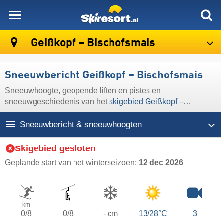
skiresort
Geißkopf – Bischofsmais
Sneeuwbericht Geißkopf – Bischofsmais
Sneeuwhoogte, geopende liften en pistes en
sneeuwgeschiedenis van het
skigebied Geißkopf –
Bischofsmais
Sneeuwbericht & sneeuwhoogten
Skigebied gesloten
Geplande start van het winterseizoen:
12 dec 2026
km
0/8
0/8
- cm
13/28°C
3