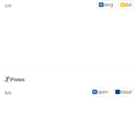
berg
dal
cm
Pistes
open
totaal
km