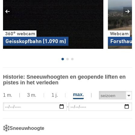
360° webcam
Webcam
Geisskopfbahn (1.090 m)
Forsthausl
Historie: Sneeuwhoogten en geopende liften en
pistes in het verleden
max.
1 m.
3 m.
1 j.
-
Sneeuwhoogte