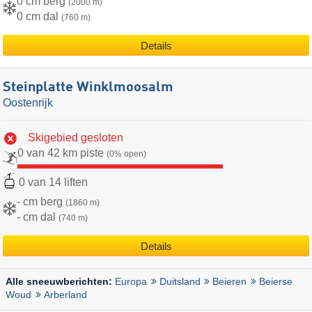
0 cm berg
(2000 m)
0 cm dal
(760 m)
Details
Steinplatte Winklmoosalm
Oostenrijk
Skigebied gesloten
0 van 42 km piste
(0% open)
0 van 14 liften
- cm berg
(1860 m)
- cm dal
(740 m)
Details
Europa
Duitsland
Beieren
Beierse
Alle sneeuwberichten:
Woud
Arberland