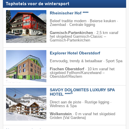
Tophotels voor de wintersport
Rheinischer Hof ****
Beleef traditie modern · Beierse keuken ·
Zwembad · Centrale ligging
Garmisch-Partenkirchen
·
2,5 km vanaf
het skigebied Garmisch-Classic –
Garmisch-Partenkirchen
Explorer Hotel Oberstdorf
Eenvoudig, trendy & betaalbaar · Sport Spa
Fischen Oberstdorf
·
10 km vanaf het
skigebied Fellhorn/​Kanzelwand –
Oberstdorf/​Riezlern
SAVOY DOLOMITES LUXURY SPA
S
HOTEL ****
Direct aan de piste · Rustige ligging ·
Wellness & Spa
Wolkenstein
·
0 m vanaf het skigebied
Gröden (Val Gardena)