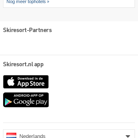
Nog meer tophotels
Skiresort-Partners
Skiresort.nl app
App
Store
Google
play
Nederlands