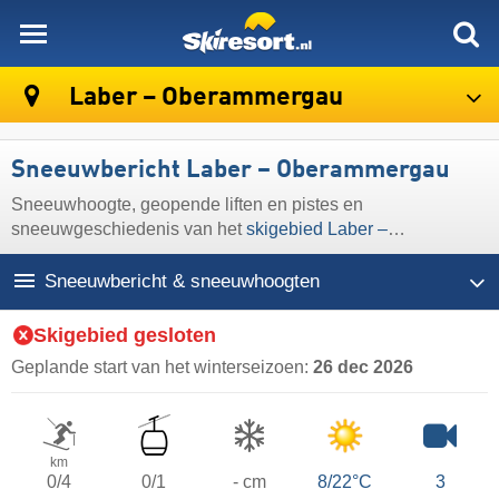
skiresort
Laber – Oberammergau
Sneeuwbericht Laber – Oberammergau
Sneeuwhoogte, geopende liften en pistes en
sneeuwgeschiedenis van het
skigebied Laber –
Oberammergau
Sneeuwbericht & sneeuwhoogten
Skigebied gesloten
Geplande start van het winterseizoen:
26 dec 2026
km
0/4
0/1
- cm
8/22°C
3