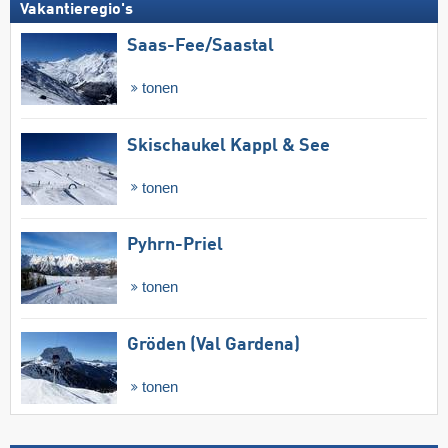
Vakantieregio's
Saas-Fee/​Saastal
tonen
Skischaukel Kappl & See
tonen
Pyhrn-Priel
tonen
Gröden (Val Gardena)
tonen