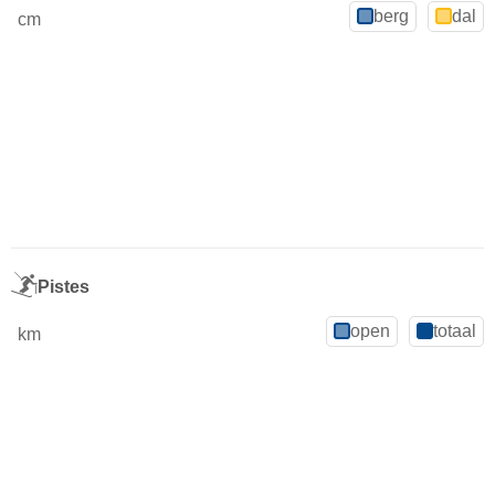
berg
dal
cm
Pistes
open
totaal
km