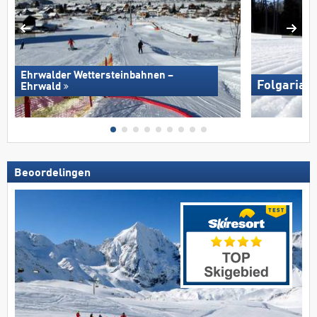
Ehrwalder Wettersteinbahnen –
Folgaria/​
Ehrwald
Beoordelingen