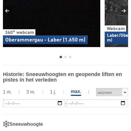
Webcam
360° webcam
Laber/Ober
Oberammergau - Laber (1.650 m)
m)
Historie: Sneeuwhoogten en geopende liften en
pistes in het verleden
max.
1 m.
3 m.
1 j.
-
Sneeuwhoogte