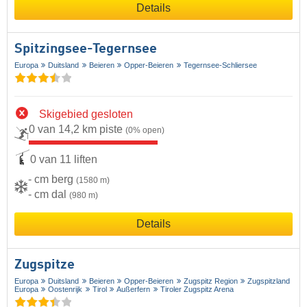
Details
Spitzingsee-Tegernsee
Europa
Duitsland
Beieren
Opper-Beieren
Tegernsee-Schliersee
Skigebied gesloten
0 van 14,2 km piste
(0% open)
0 van 11 liften
- cm berg
(1580 m)
- cm dal
(980 m)
Details
Zugspitze
Europa
Duitsland
Beieren
Opper-Beieren
Zugspitz Region
Zugspitzland
Europa
Oostenrijk
Tirol
Außerfern
Tiroler Zugspitz Arena