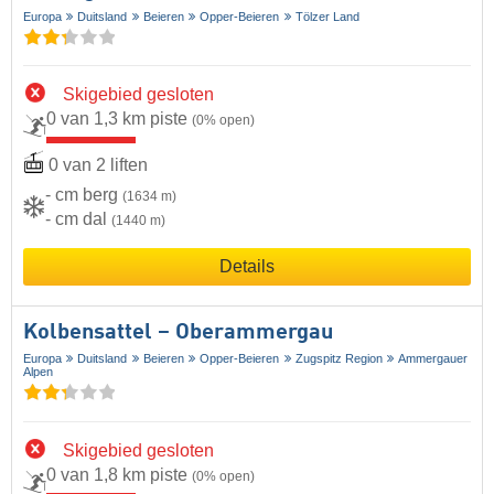
Europa
Duitsland
Beieren
Opper-Beieren
Tölzer Land
Skigebied gesloten
0 van 1,3 km piste
(0% open)
0 van 2 liften
- cm berg
(1634 m)
- cm dal
(1440 m)
Details
Kolbensattel – Oberammergau
Europa
Duitsland
Beieren
Opper-Beieren
Zugspitz Region
Ammergauer
Alpen
Skigebied gesloten
0 van 1,8 km piste
(0% open)