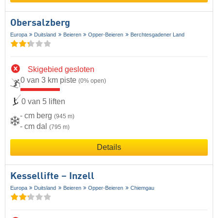
Obersalzberg
Europa
Duitsland
Beieren
Opper-Beieren
Berchtesgadener Land
Skigebied gesloten
0 van 3 km piste
(0% open)
0 van 5 liften
- cm berg
(945 m)
- cm dal
(795 m)
Details
Kessellifte – Inzell
Europa
Duitsland
Beieren
Opper-Beieren
Chiemgau