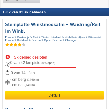
1
-
32
van
32
skigebieden
Steinplatte Winklmoosalm – Waidring/​Reit
im Winkl
Europa
Oostenrijk
Tirol
Tiroler Unterland
Kitzbüheler Alpen
Pillerseetal
Europa
Duitsland
Beieren
Opper-Beieren
Chiemgau
Skigebied gesloten
0 van 42 km piste
(0% open)
0 van 14 liften
- cm berg
(1860 m)
- cm dal
(740 m)
Details