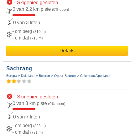
Skigebied gesloten
0 van 2,2 km piste
(0% open)
0 van 3 liften
- cm berg
(810 m)
- cm dal
(715 m)
Details
Sachrang
Europa
Duitsland
Beieren
Opper-Beieren
Chiemsee Alpenland
Skigebied gesloten
0 van 3 km piste
(0% open)
0 van 7 liften
- cm berg
(823 m)
- cm dal
(731 m)