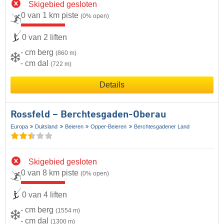
Skigebied gesloten
0 van 1 km piste
(0% open)
0 van 2 liften
- cm berg
(860 m)
- cm dal
(722 m)
Details
Rossfeld – Berchtesgaden-Oberau
Europa
Duitsland
Beieren
Opper-Beieren
Berchtesgadener Land
Skigebied gesloten
0 van 8 km piste
(0% open)
0 van 4 liften
- cm berg
(1554 m)
- cm dal
(1300 m)