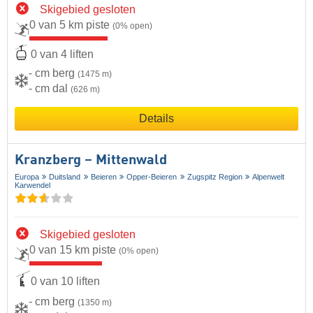
Skigebied gesloten
0 van 5 km piste
(0% open)
0 van 4 liften
- cm berg
(1475 m)
- cm dal
(626 m)
Details
Kranzberg – Mittenwald
Europa
Duitsland
Beieren
Opper-Beieren
Zugspitz Region
Alpenwelt
Karwendel
Skigebied gesloten
0 van 15 km piste
(0% open)
0 van 10 liften
- cm berg
(1350 m)