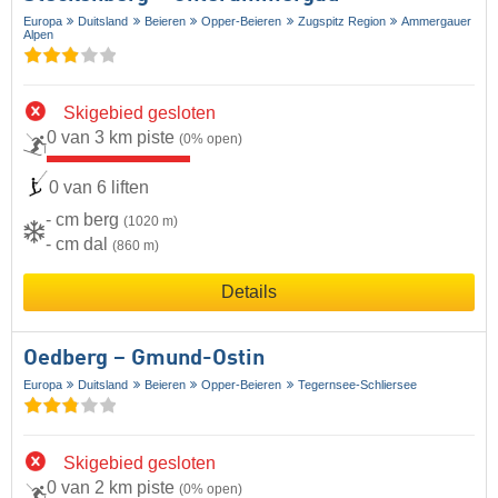
Europa
Duitsland
Beieren
Opper-Beieren
Zugspitz Region
Ammergauer
Alpen
Skigebied gesloten
0 van 3 km piste
(0% open)
0 van 6 liften
- cm berg
(1020 m)
- cm dal
(860 m)
Details
Oedberg – Gmund-Ostin
Europa
Duitsland
Beieren
Opper-Beieren
Tegernsee-Schliersee
Skigebied gesloten
0 van 2 km piste
(0% open)