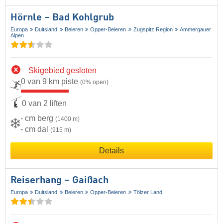
Hörnle – Bad Kohlgrub
Europa
Duitsland
Beieren
Opper-Beieren
Zugspitz Region
Ammergauer
Alpen
Skigebied gesloten
0 van 9 km piste
(0% open)
0 van 2 liften
- cm berg
(1400 m)
- cm dal
(915 m)
Details
Reiserhang – Gaißach
Europa
Duitsland
Beieren
Opper-Beieren
Tölzer Land