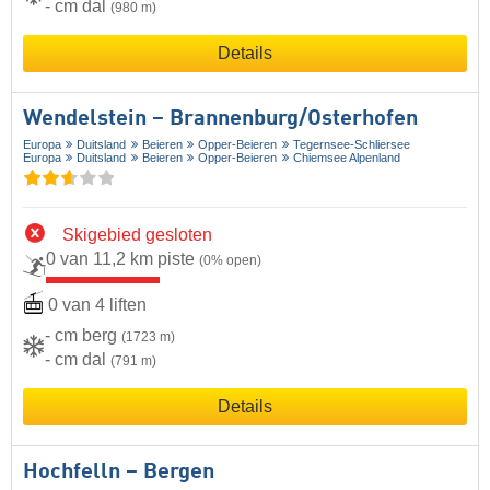
- cm dal
(980 m)
Details
Wendelstein – Brannenburg/​Osterhofen
Europa
Duitsland
Beieren
Opper-Beieren
Tegernsee-Schliersee
Europa
Duitsland
Beieren
Opper-Beieren
Chiemsee Alpenland
Skigebied gesloten
0 van 11,2 km piste
(0% open)
0 van 4 liften
- cm berg
(1723 m)
- cm dal
(791 m)
Details
Hochfelln – Bergen