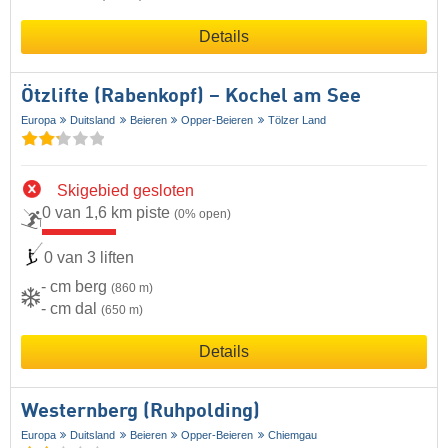
Details
Ötzlifte (Rabenkopf) – Kochel am See
Europa
Duitsland
Beieren
Opper-Beieren
Tölzer Land
Skigebied gesloten
0 van 1,6 km piste
(0% open)
0 van 3 liften
- cm berg
(860 m)
- cm dal
(650 m)
Details
Westernberg (Ruhpolding)
Europa
Duitsland
Beieren
Opper-Beieren
Chiemgau