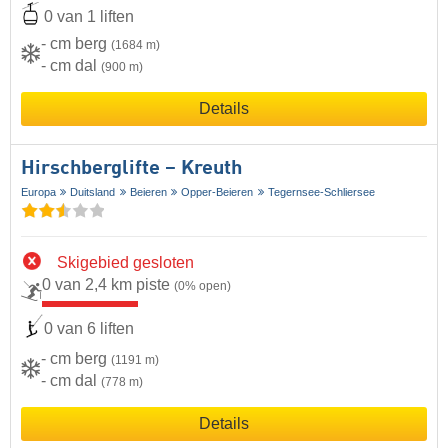
0 van 1 liften
- cm berg
(1684 m)
- cm dal
(900 m)
Details
Hirschberglifte – Kreuth
Europa
Duitsland
Beieren
Opper-Beieren
Tegernsee-Schliersee
Skigebied gesloten
0 van 2,4 km piste
(0% open)
0 van 6 liften
- cm berg
(1191 m)
- cm dal
(778 m)
Details