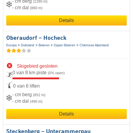
- cm berg
(1280 m)
- cm dal
(880 m)
Details
Oberaudorf – Hocheck
Europa
Duitsland
Beieren
Opper-Beieren
Chiemsee Alpenland
Skigebied gesloten
0 van 8 km piste
(0% open)
0 van 6 liften
- cm berg
(852 m)
- cm dal
(490 m)
Details
Steckenberg – Unterammergau