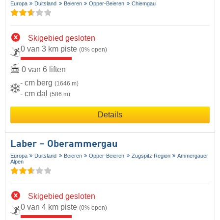
Europa
Duitsland
Beieren
Opper-Beieren
Chiemgau
Skigebied gesloten
0 van 3 km piste
(0% open)
0 van 6 liften
- cm berg
(1646 m)
- cm dal
(586 m)
Details
Laber – Oberammergau
Europa
Duitsland
Beieren
Opper-Beieren
Zugspitz Region
Ammergauer
Alpen
Skigebied gesloten
0 van 4 km piste
(0% open)