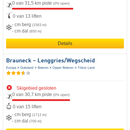
0 van 31,5 km piste
(0% open)
0 van 13 liften
- cm berg
(1563 m)
- cm dal
(850 m)
Details
Brauneck – Lenggries/​Wegscheid
Europa
Duitsland
Beieren
Opper-Beieren
Tölzer Land
Skigebied gesloten
0 van 30,7 km piste
(0% open)
0 van 15 liften
- cm berg
(1712 m)
- cm dal
(700 m)