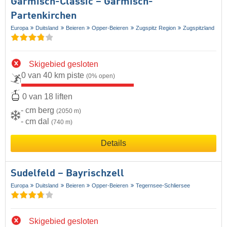
Garmisch-Classic – Garmisch-
Partenkirchen
Europa
Duitsland
Beieren
Opper-Beieren
Zugspitz Region
Zugspitzland
Skigebied gesloten
0 van 40 km piste
(0% open)
0 van 18 liften
- cm berg
(2050 m)
- cm dal
(740 m)
Details
Sudelfeld – Bayrischzell
Europa
Duitsland
Beieren
Opper-Beieren
Tegernsee-Schliersee
Skigebied gesloten