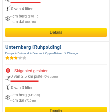
0 van 4 liften
- cm berg
(970 m)
- cm dal
(800 m)
Details
Unternberg (Ruhpolding)
Europa
Duitsland
Beieren
Opper-Beieren
Chiemgau
Skigebied gesloten
0 van 2,5 km piste
(0% open)
0 van 3 liften
- cm berg
(1417 m)
- cm dal
(710 m)
Details