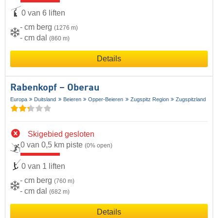
0 van 6 liften
- cm berg
(1276 m)
- cm dal
(860 m)
Details
Rabenkopf – Oberau
Europa
Duitsland
Beieren
Opper-Beieren
Zugspitz Region
Zugspitzland
Skigebied gesloten
0 van 0,5 km piste
(0% open)
0 van 1 liften
- cm berg
(760 m)
- cm dal
(682 m)
Details