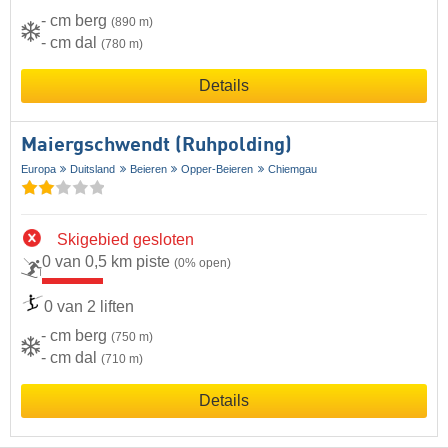
- cm berg
(890 m)
- cm dal
(780 m)
Details
Maiergschwendt (Ruhpolding)
Europa
Duitsland
Beieren
Opper-Beieren
Chiemgau
Skigebied gesloten
0 van 0,5 km piste
(0% open)
0 van 2 liften
- cm berg
(750 m)
- cm dal
(710 m)
Details