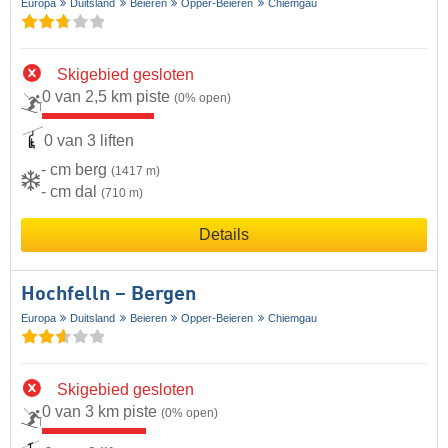
Europa
Duitsland
Beieren
Opper-Beieren
Chiemgau
Skigebied gesloten
0 van 2,5 km piste
(0% open)
0 van 3 liften
- cm berg
(1417 m)
- cm dal
(710 m)
Details
Hochfelln – Bergen
Europa
Duitsland
Beieren
Opper-Beieren
Chiemgau
Skigebied gesloten
0 van 3 km piste
(0% open)