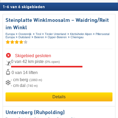
1
-
6
van
6
skigebieden
Steinplatte Winklmoosalm – Waidring/​Reit
im Winkl
Europa
Oostenrijk
Tirol
Tiroler Unterland
Kitzbüheler Alpen
Pillerseetal
Europa
Duitsland
Beieren
Opper-Beieren
Chiemgau
Skigebied gesloten
0 van 42 km piste
(0% open)
0 van 14 liften
- cm berg
(1860 m)
- cm dal
(740 m)
Details
Unternberg (Ruhpolding)