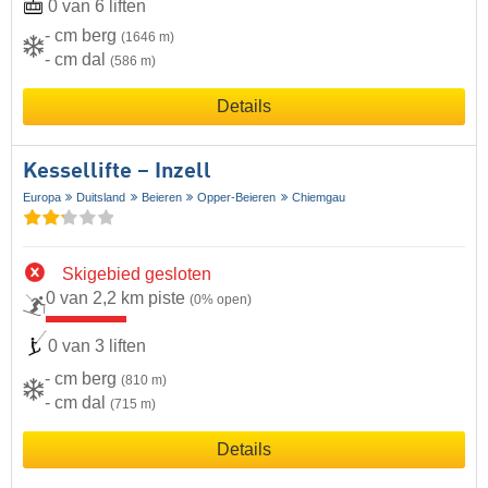
0 van 6 liften
- cm berg
(1646 m)
- cm dal
(586 m)
Details
Kessellifte – Inzell
Europa
Duitsland
Beieren
Opper-Beieren
Chiemgau
Skigebied gesloten
0 van 2,2 km piste
(0% open)
0 van 3 liften
- cm berg
(810 m)
- cm dal
(715 m)
Details