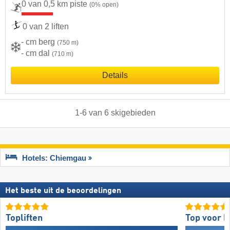
0 van 0,5 km piste
(0% open)
0 van 2 liften
- cm berg
(750 m)
- cm dal
(710 m)
Details
1
-
6
van
6
skigebieden
Hotels: Chiemgau
Het beste uit de beoordelingen
Topliften
Top voor b