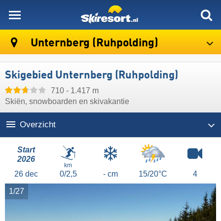
skiresort
Unternberg (Ruhpolding)
Skigebied Unternberg (Ruhpolding)
710 - 1.417 m
Skiën, snowboarden en skivakantie
Overzicht
Start
2026
km
26
dec
0/2,5
- cm
15/20°C
4
1/27