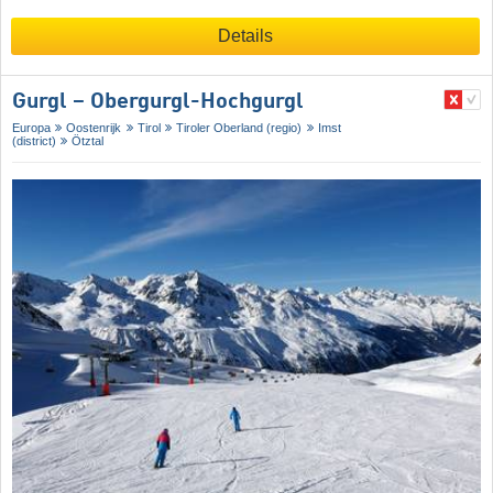
Details
Gurgl – Obergurgl-Hochgurgl
Europa
Oostenrijk
Tirol
Tiroler Oberland (regio)
Imst
(district)
Ötztal