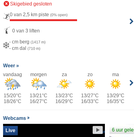
Skigebied gesloten
0 van 2,5 km piste
(0% open)
0 van 3 liften
- cm berg
(1417 m)
- cm dal
(710 m)
Weer »
vandaag
morgen
za
zo
ma
15/20°C
13/21°C
13/23°C
13/27°C
13/29°C
18/26°C
16/27°C
16/29°C
16/33°C
16/35°C
Webcams
6 uur gele
Live