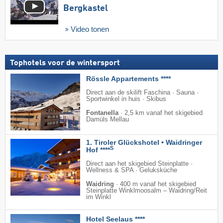
Bergkastel
Video tonen
Tophotels voor de wintersport
Rössle Appartements ****
Direct aan de skilift Faschina · Sauna ·
Sportwinkel in huis · Skibus
Fontanella
·
2,5 km vanaf het skigebied
Damüls Mellau
1. Tiroler Glückshotel • Waidringer
S
Hof ****
Direct aan het skigebied Steinplatte ·
Wellness & SPA · Geluksküche
Waidring
·
400 m vanaf het skigebied
Steinplatte Winklmoosalm – Waidring/​Reit
im Winkl
Hotel Seelaus ****