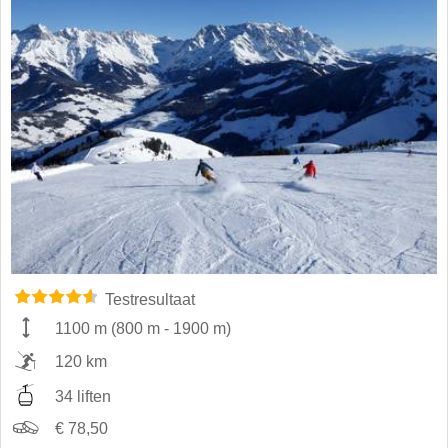
Testresultaat
1100 m
(
800 m
-
1900 m
)
120 km
34 liften
€ 78,50