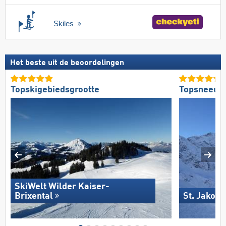
Skiles
Het beste uit de beoordelingen
Topskigebiedsgrootte
Topsneeuw
SkiWelt Wilder Kaiser-
Brixental
St. Jakob 