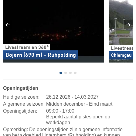
Livestream en 360°
Livestream
Bojern (690 m) – Ruhpolding
Chiemgau Ar
Openingstijden
Huidige seizoen:
26.12.2026 - 14.03.2027
Algemene seizoen:
Midden december - Eind maart
Openingstijden:
09:00 - 17:00
Beperkt aantal pistes open op
werkdagen
Opmerking: De openingstijden zijn algemene informatie
van het skigebied Unternberg (Ruhpolding) en kunnen