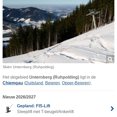
Skiën Unternberg (Ruhpolding)
Het skigebied
Unternberg (Ruhpolding)
ligt in de
Chiemgau
(
Duitsland
,
Beieren
,
Opper-Beieren
).
Nieuw 2026/2027
Gepland: FIS-Lift
Sleeplift met T-beugel/Ankerlift