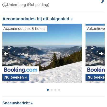
Unternberg (Ruhpolding)
Accommodaties bij dit skigebied »
Accommodaties & hotels
Vakantiewo
Nu boeken »
Nu boeken
Sneeuwbericht »