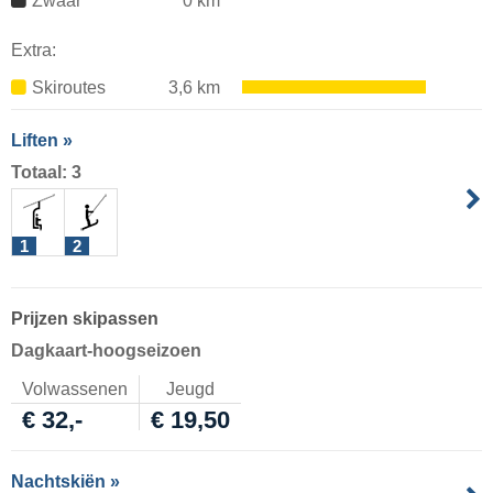
Zwaar
0 km
Extra:
Skiroutes
3,6 km
Liften »
Totaal: 3
1
2
Prijzen skipassen
Dagkaart-hoogseizoen
Volwassenen
Jeugd
€ 32,-
€ 19,50
Nachtskiën »