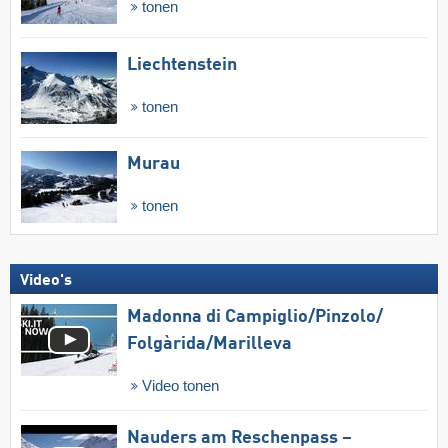
tonen
Liechtenstein
tonen
Murau
tonen
Video's
Madonna di Campiglio/​Pinzolo/​
Folgàrida/​Marilleva
Video tonen
Nauders am Reschenpass –