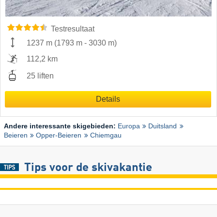
Testresultaat
1237 m
(
1793 m
-
3030 m
)
112,2 km
25 liften
Details
Andere interessante skigebieden:
Europa
Duitsland
Beieren
Opper-Beieren
Chiemgau
Tips voor de skivakantie