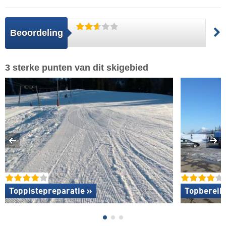
Beoordeling
3 sterke punten van dit skigebied
Toppistepreparatie »
Topbereik