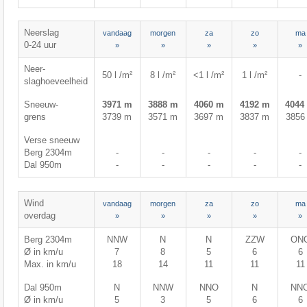
Neerslag
vandaag
morgen
za
zo
ma
0-24 uur
»
»
»
»
»
Neer-
50 l /m²
8 l /m²
<1 l /m²
1 l /m²
-
slaghoeveelheid
Sneeuw-
3971 m
3888 m
4060 m
4192 m
4044
grens
3739 m
3571 m
3697 m
3837 m
3856
Verse sneeuw
Berg 2304m
-
-
-
-
-
Dal 950m
-
-
-
-
-
Wind
vandaag
morgen
za
zo
ma
overdag
»
»
»
»
»
Berg 2304m
NNW
N
N
ZZW
ON
Ø in km/u
7
8
5
6
6
Max. in km/u
18
14
11
11
11
Dal 950m
N
NNW
NNO
N
NN
Ø in km/u
5
3
5
6
6