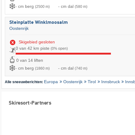
- cm berg
- cm dal
(2500 m)
(580 m)
Steinplatte Winklmoosalm
Oostenrijk
Skigebied gesloten
0 van 42 km piste
(0% open)
0 van 14 liften
- cm berg
- cm dal
(1860 m)
(740 m)
Europa
Oostenrijk
Tirol
Innsbruck
Inns
Alle sneeuwberichten:
Skiresort-Partners