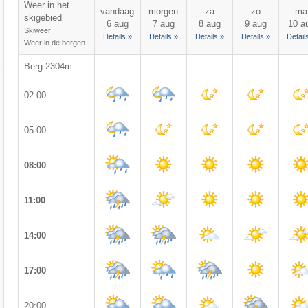
Weer in het
vandaag
morgen
za
zo
ma
skigebied
6 aug
7 aug
8 aug
9 aug
10 a
Skiweer
Details »
Details »
Details »
Details »
Detail
Weer in de bergen
Berg 2304m
02:00
05:00
08:00
11:00
14:00
17:00
20:00