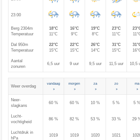
23:00
Berg 2304m
18°C
16°C
19°C
23°C
23°
Temperatuur
11°C
9°C
8°C
11°C
11°
Dal 950m
22°C
22°C
26°C
31°C
31°
Temperatuur
15°C
15°C
14°C
15°C
16°
Aantal
6,5 uur
9 uur
9,5 uur
11,5 uur
10,5 
zonuren
vandaag
morgen
za
zo
ma
Weer overdag
Neer-
60 %
60 %
10 %
5 %
5 
slagkans
Lucht-
86 %
82 %
53 %
33 %
29 
vochtigheid
Luchtdruk in
1019
1019
1020
1021
102
hPa