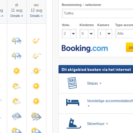
di
wo
Bestemming – selecteren
ug
11 aug
12 aug
s »
Details »
Details »
Volw.
Kinderen
Kamers
Type acco
zo
Dit skigebied boeken via het internet
Skipas
Voordelige accommodaties/h
Skiverhuur