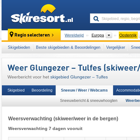
skiresort
Continenten
Regio selecteren
Wereldwijd
Europa
Oostenrijk
Dit skigebied ligt ook in:
SKI plus CITY Pass 
Skigebieden
Beste skigebieden & Beoordelingen
Vergelijker
Snee
Tiroler Alpen
,
centrale deel van de oostelijk
oostelijk deel van de Alpen
,
Alpen
,
West-Eu
Weer Glungezer – Tulfes (skiweer/
Weerbericht voor het
skigebied Glungezer – Tulfes
Skigebied
Beoordeling
Sneeuw / Weer / Webcams
Accommodati
Sneeuwbericht & sneeuwhoogten
Weerber
Weersverwachting
(skiweer/weer in de bergen)
Weersverwachting 7 dagen vooruit