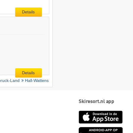
Details
Details
bruck-Land
Hall-Wattens
Skiresort.nl app
App
Store
Goog