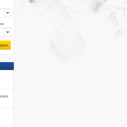
mm.
eken
otels