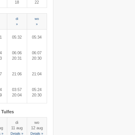
18
22
di
wo
»
»
1
05:32
05:34
4
06:06
06:07
3
20:31
20:30
7
21:06
21:04
4
03:57
05:24
9
20:04
20:30
 Tulfes
di
wo
ug
11 aug
12 aug
s »
Details »
Details »