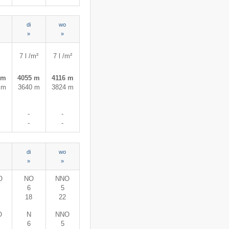
di
wo
»
»
7 l /m²
7 l /m²
 m
4055 m
4116 m
 m
3640 m
3824 m
-
-
-
-
di
wo
»
»
O
NO
NNO
6
5
18
22
O
N
NNO
6
5