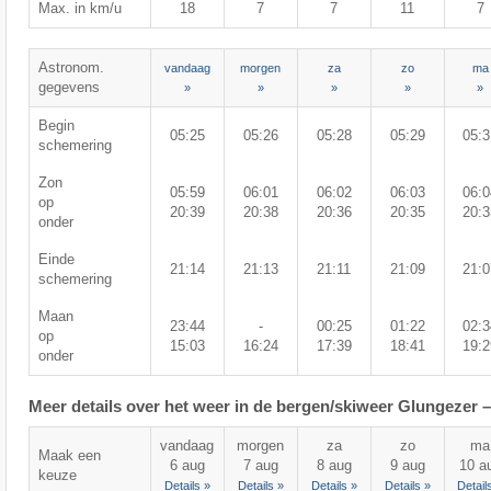
Max. in km/u
18
7
7
11
7
Astronom.
vandaag
morgen
za
zo
ma
gegevens
»
»
»
»
»
Begin
05:25
05:26
05:28
05:29
05:3
schemering
Zon
05:59
06:01
06:02
06:03
06:0
op
20:39
20:38
20:36
20:35
20:3
onder
Einde
21:14
21:13
21:11
21:09
21:0
schemering
Maan
23:44
-
00:25
01:22
02:3
op
15:03
16:24
17:39
18:41
19:2
onder
Meer details over het weer in de bergen/skiweer Glungezer –
vandaag
morgen
za
zo
ma
Maak een
6 aug
7 aug
8 aug
9 aug
10 a
keuze
Details »
Details »
Details »
Details »
Detail