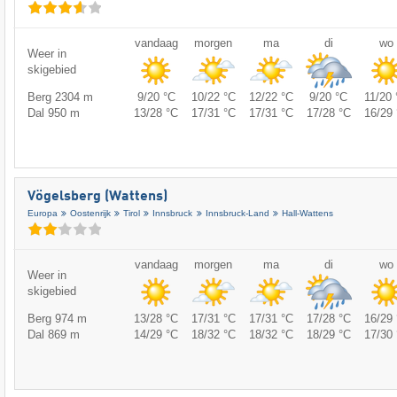
vandaag
morgen
ma
di
wo
Weer in
skigebied
Berg 2304 m
9/20 °C
10/22 °C
12/22 °C
9/20 °C
11/20 
Dal 950 m
13/28 °C
17/31 °C
17/31 °C
17/28 °C
16/29 
Vögelsberg (Wattens)
Europa
Oostenrijk
Tirol
Innsbruck
Innsbruck-Land
Hall-Wattens
vandaag
morgen
ma
di
wo
Weer in
skigebied
Berg 974 m
13/28 °C
17/31 °C
17/31 °C
17/28 °C
16/29 
Dal 869 m
14/29 °C
18/32 °C
18/32 °C
18/29 °C
17/30 