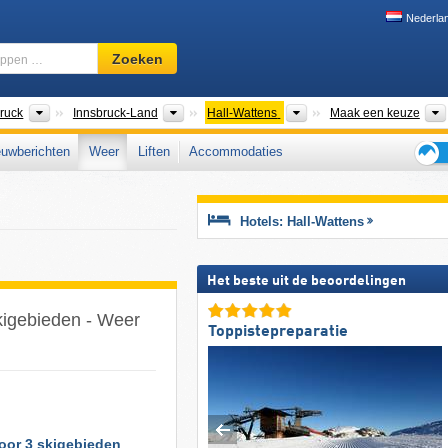
Nederla
Skigebied,
Zoeken
regio,
begrippen
…
aten
Macroregio's
Districten/steden
Toeristische regio's
ruck
Innsbruck-Land
Hall-Wattens
Maak een keuze
uwberichten
Weer
Liften
Accommodaties
Tips
voor
de
Hotels: Hall-Wattens
skiva
Het beste uit de beoordelingen
kigebieden - Weer
Toppistepreparatie
voor 3 skigebieden