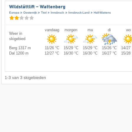
Wildstättlift – Wattenberg
Europa
Oostenrijk
Tirol
Innsbruck
Innsbruck-Land
Hall-Wattens
vandaag
morgen
ma
di
wo
Weer in
skigebied
Berg 1317 m
11/26 °C
15/29 °C
15/29 °C
15/26 °C
14/27 
Dal 1200 m
12/27 °C
16/30 °C
16/30 °C
16/27 °C
15/28 
1
-
3
van
3
skigebieden