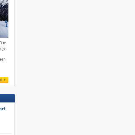
50 m
 je
 een
ed
ort