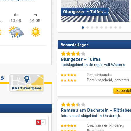
Glungezer – Tulfes
do
vr
8.
13.08.
14.08.
Beoordelingen
Glungezer – Tulfes
Topskigebied
in de regio Hall-Wattens
Pistepreparatie
ns
Bereikbaarheid, parkeren
Kaartweergave
Beoorde
Ramsau am Dachstein – Rittisbe
Interessant skigebied
in Oostenrijk
Gezinnen en kinderen
Beginners