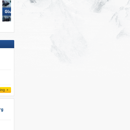
Glungezer – Tulfes
Ischgl
ling
rg