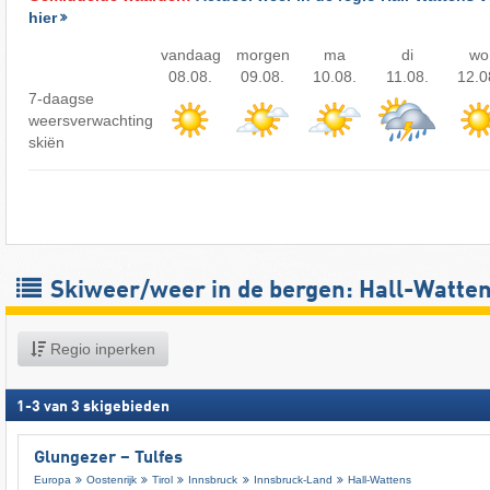
hier
vandaag
morgen
ma
di
wo
08.08.
09.08.
10.08.
11.08.
12.0
7-daagse
weersverwachting
skiën
Skiweer/weer in de bergen: Hall-Watte
Regio inperken
1
-
3
van
3
skigebieden
Glungezer – Tulfes
Europa
Oostenrijk
Tirol
Innsbruck
Innsbruck-Land
Hall-Wattens