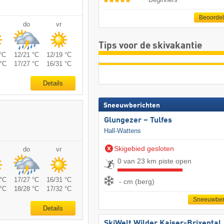
Beoorde
do
vr
Tips voor de skivakantie
°C
12/21 °C
12/19 °C
°C
17/27 °C
16/31 °C
Details
Sneeuwberichten
Glungezer – Tulfes
Hall-Wattens
Skigebied gesloten
do
vr
0 van 23 km piste open
°C
17/27 °C
16/31 °C
- cm (berg)
°C
18/28 °C
17/32 °C
Sneeuwber
Details
SkiWelt Wilder Kaiser-Brixental