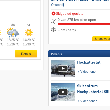
Oostenrijk
Skigebied gesloten
0 van 275 km piste open
do
vr
- cm (berg)
Sneeuwber
°C
15/25 °C
14/29 °C
°C
16/26 °C
15/30 °C
Details
Video's
Hochzillertal
Video tonen
Skizentrum
Hochpustertal Sill
Video tonen