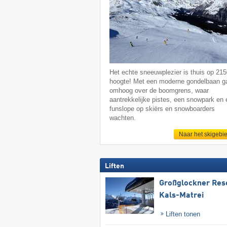
Het echte sneeuwplezier is thuis op 21
hoogte! Met een moderne gondelbaan ga
omhoog over de boomgrens, waar
aantrekkelijke pistes, een snowpark en
funslope op skiërs en snowboarders
wachten.
Naar het skigebi
Liften
Großglockner Res
Kals-Matrei
Liften tonen