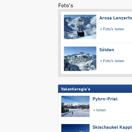
Foto's
Arosa Lenzerh
Foto's tonen
Sölden
Foto's tonen
Vakantieregio's
Pyhrn-Priel
tonen
Skischaukel Kapp