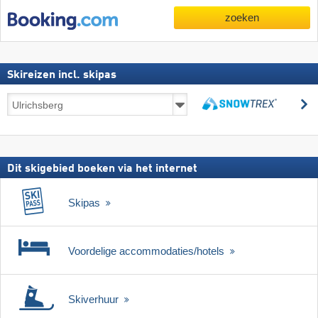
zoeken
Skireizen incl. skipas
Skireizen
z
incl.
zoeken
skipas
Dit skigebied boeken via het internet
Skipas
Voordelige accommodaties/hotels
Skiverhuur