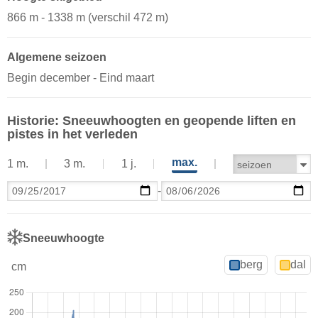
866 m - 1338 m (verschil 472 m)
Algemene seizoen
Begin december - Eind maart
Historie: Sneeuwhoogten en geopende liften en
pistes in het verleden
max.
1 m.
3 m.
1 j.
-
Sneeuwhoogte
berg
dal
cm