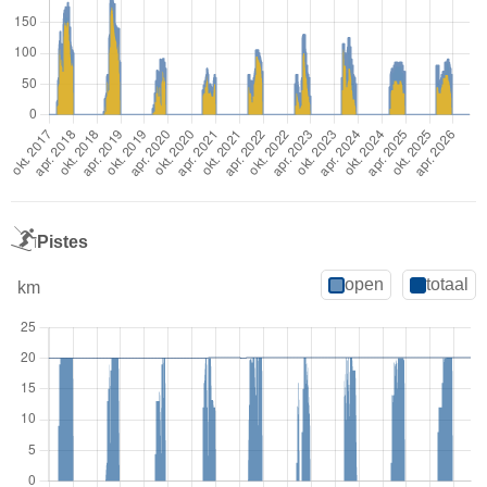
Pistes
open
totaal
km