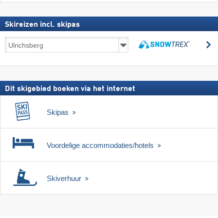
Skireizen incl. skipas
Skireizen
z
incl.
zoeken
skipas
Dit skigebied boeken via het internet
Skipas
Voordelige accommodaties/hotels
Skiverhuur