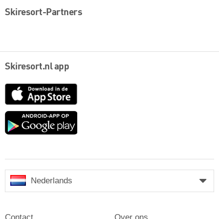
Skiresort-Partners
Skiresort.nl app
App
Store
Google
play
Nederlands
Contact
Over ons