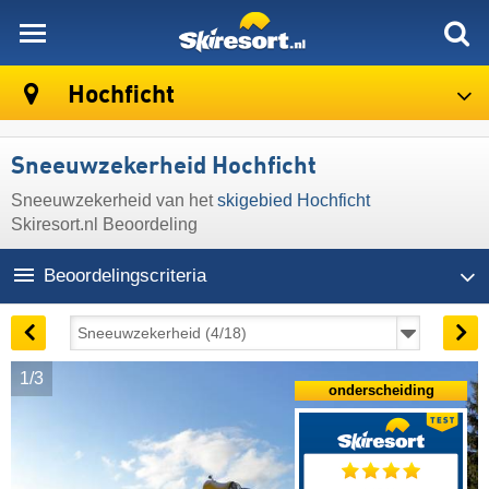
skiresort
Hochficht
Sneeuwzekerheid Hochficht
Sneeuwzekerheid van het
skigebied Hochficht
Skiresort.nl Beoordeling
Beoordelingscriteria
1/3
onderscheiding