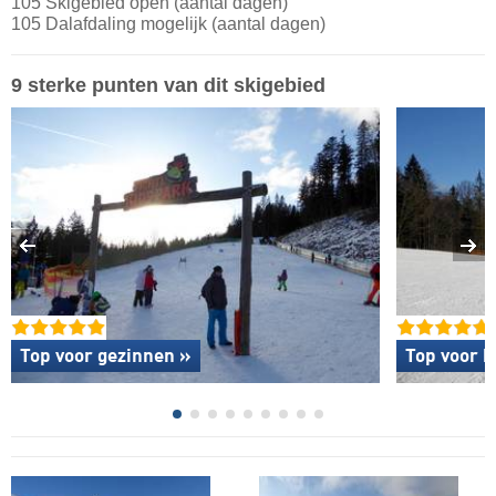
105 Skigebied open (aantal dagen)
105 Dalafdaling mogelijk (aantal dagen)
9 sterke punten van dit skigebied
Top voor gezinnen »
Top voor b