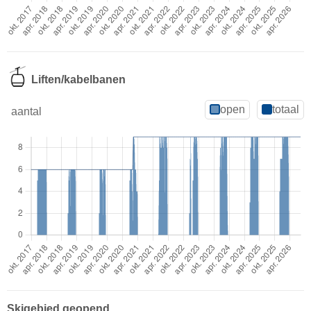
Liften/kabelbanen
open
totaal
aantal
Skigebied geopend