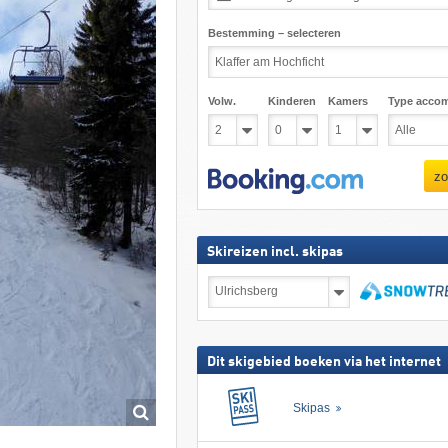
Bestemming – selecteren
Volw.
Kinderen
Kamers
Type acco
zo
Skireizen incl. skipas
Skireizen
incl.
skipas
zoeken
Dit skigebied boeken via het internet
Skipas