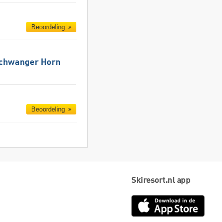
Beoordeling
schwanger Horn
Beoordeling
Skiresort.nl app
App
Store