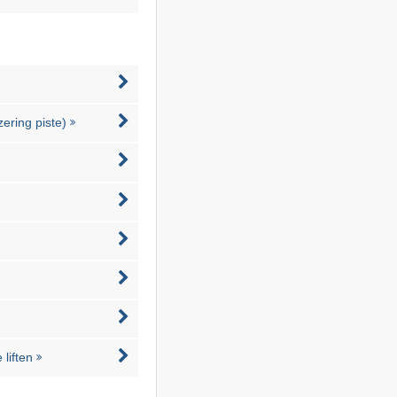
zering piste)
liften