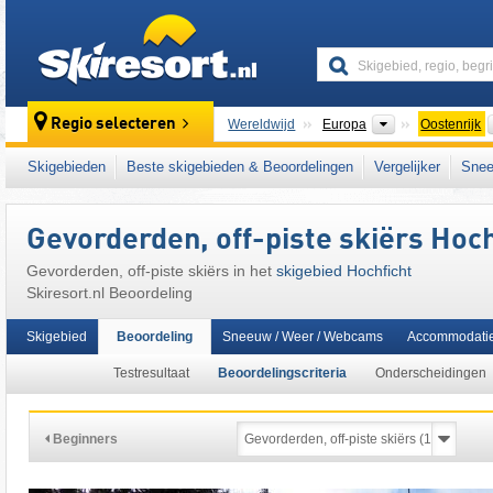
skiresort
Continenten
Regio selecteren
Wereldwijd
Europa
Oostenrijk
Dit skigebied ligt ook in:
SuperSkiCard
,
het 
Skigebieden
Beste skigebieden & Beoordelingen
Vergelijker
Snee
Gevorderden, off-piste skiërs Hoch
Gevorderden, off-piste skiërs in het
skigebied Hochficht
Skiresort.nl Beoordeling
Skigebied
Beoordeling
Sneeuw / Weer / Webcams
Accommodati
Testresultaat
Beoordelingscriteria
Onderscheidingen
Beginners