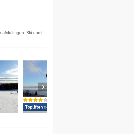
afsluitingen. Ski nooit
Topliften »
Topsneeuwzeker