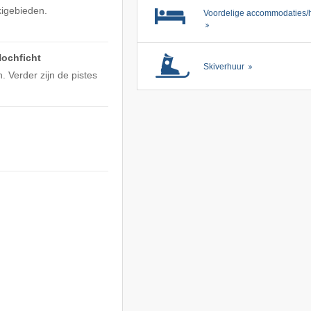
kigebieden.
Voordelige accommodaties/h
Hochficht
Skiverhuur
. Verder zijn de pistes