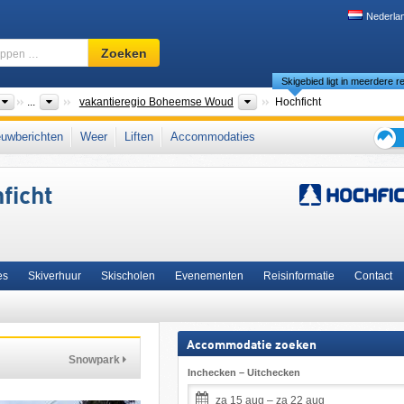
Nederla
Skigebied,
Zoeken
regio,
Skigebied ligt in meerdere re
begrippen
…
Landen
Toeristische regio
...
vakantieregio Boheemse Woud
Hochficht
westen van Oostenrijk
,
West-Europa
,
Midden-Europa
,
Europese Unie
uwberichten
Weer
Liften
Accommodaties
Tips
voor
ficht
de
skiva
es
Skiverhuur
Skischolen
Evenementen
Reisinformatie
Contact
Accommodatie zoeken
Snowpark
Inchecken – Uitchecken
za 15 aug – za 22 aug