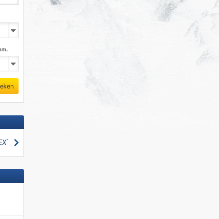
mm.
eken
zoeken