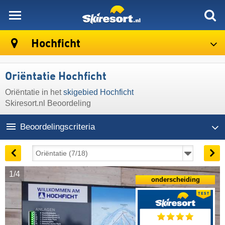
skiresort
Hochficht
Oriëntatie Hochficht
Oriëntatie in het
skigebied Hochficht
Skiresort.nl Beoordeling
Beoordelingscriteria
1/4
onderscheiding