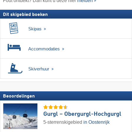
Fout ontdekt? Dan kunt u deze hier
melden
Dit skigebied boeken
Skipas
Accommodaties
Skiverhuur
Beoordelingen
Gurgl – Obergurgl-Hochgurgl
5-sterrenskigebied
in Oostenrijk