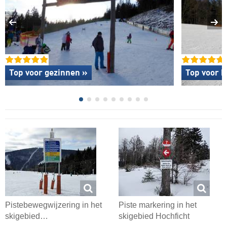
Top voor gezinnen »
Top voor b
Pistebewegwijzering in het
Piste markering in het
skigebied…
skigebied Hochficht