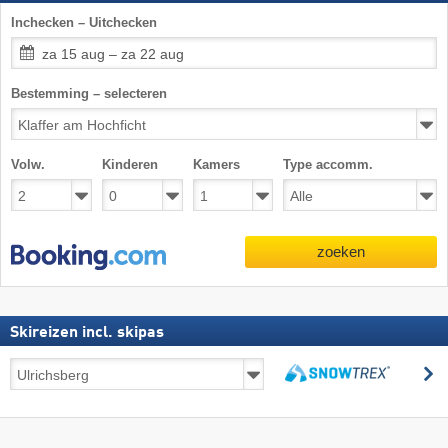
Inchecken – Uitchecken
za 15 aug – za 22 aug
Bestemming – selecteren
Volw.
Kinderen
Kamers
Type accomm.
zoeken
Skireizen incl. skipas
Skireizen
z
incl.
zoeken
skipas