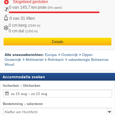
Skigebied gesloten
0 van 145,7 km piste
(0% open)
0 van 31 liften
0 cm berg
(3340 m)
0 cm dal
(1350 m)
Details
Europa
Oostenrijk
Opper-
Alle sneeuwberichten:
Oostenrijk
Mühlviertel
Rohrbach
vakantieregio Boheemse
Woud
Accommodatie zoeken
Inchecken – Uitchecken
za 15 aug – za 22 aug
Bestemming – selecteren