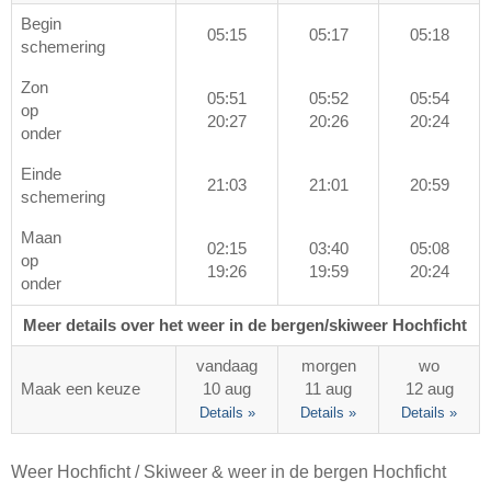
Begin
05:15
05:17
05:18
schemering
Zon
05:51
05:52
05:54
op
20:27
20:26
20:24
onder
Einde
21:03
21:01
20:59
schemering
Maan
02:15
03:40
05:08
op
19:26
19:59
20:24
onder
Meer details over het weer in de bergen/skiweer Hochficht
vandaag
morgen
wo
Maak een keuze
10 aug
11 aug
12 aug
Details »
Details »
Details »
Weer Hochficht / Skiweer & weer in de bergen Hochficht