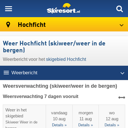
skiresort
Hochficht
Weer Hochficht (skiweer/weer in de
bergen)
Weerbericht voor het
skigebied Hochficht
Weerbericht
Weersverwachting
(skiweer/weer in de bergen)
Weersverwachting 7 dagen vooruit
Weer in het
vandaag
morgen
wo
skigebied
10 aug
11 aug
12 aug
Skiweer
Weer in de
Details »
Details »
Details »