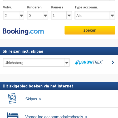
Volw.
Kinderen
Kamers
Type accomm.
zoeken
Skireizen incl. skipas
Skireizen
z
incl.
zoeken
skipas
Dit skigebied boeken via het internet
Skipas
Voordelige accommodaties/hotels