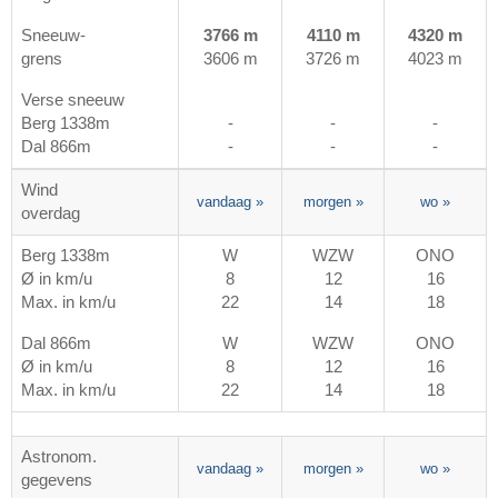
Sneeuw-
3766 m
4110 m
4320 m
grens
3606 m
3726 m
4023 m
Verse sneeuw
Berg 1338m
-
-
-
Dal 866m
-
-
-
Wind
vandaag
»
morgen
»
wo
»
overdag
Berg 1338m
W
WZW
ONO
Ø in km/u
8
12
16
Max. in km/u
22
14
18
Dal 866m
W
WZW
ONO
Ø in km/u
8
12
16
Max. in km/u
22
14
18
Astronom.
vandaag
»
morgen
»
wo
»
gegevens