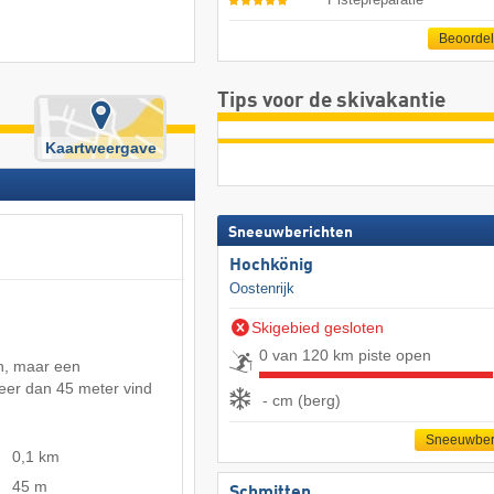
Beoorde
Tips voor de skivakantie
Kaartweergave
Sneeuwberichten
Hochkönig
Oostenrijk
Skigebied gesloten
0 van 120 km piste open
en, maar een
eer dan 45 meter vind
- cm (berg)
Sneeuwber
0,1 km
45 m
Schmitten