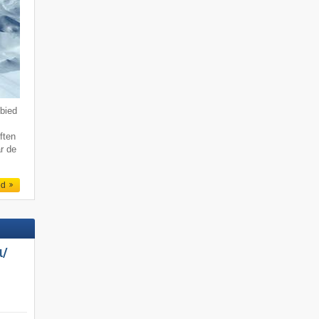
bied
ften
r de
ed
/​