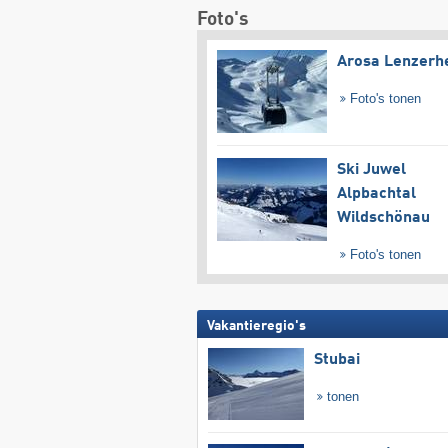
Foto's
Arosa Lenzerh
Foto's tonen
Ski Juwel
Alpbachtal
Wildschönau
Foto's tonen
Vakantieregio's
Stubai
tonen