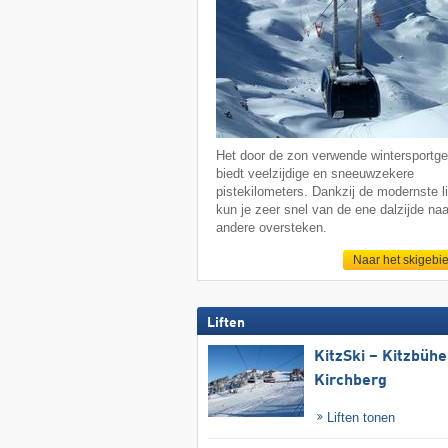
Het door de zon verwende wintersportge
biedt veelzijdige en sneeuwzekere
pistekilometers. Dankzij de modernste li
kun je zeer snel van de ene dalzijde naa
andere oversteken.
Naar het skigebi
Liften
KitzSki – Kitzbühel
Kirchberg
Liften tonen