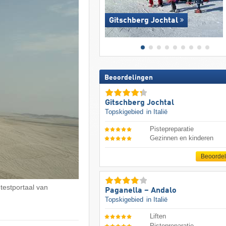
Gitschberg Jochtal
Beoordelingen
Gitschberg Jochtal
Topskigebied
in Italië
Pistepreparatie
Gezinnen en kinderen
Beoorde
 testportaal van
Paganella – Andalo
Topskigebied
in Italië
Liften
Pistepreparatie