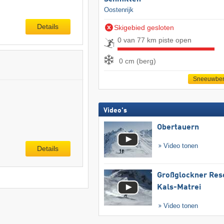
Oostenrijk
Details
Skigebied gesloten
0 van 77 km piste open
0 cm (berg)
Sneeuwber
Video's
Obertauern
Video tonen
Details
Großglockner Res
Kals-Matrei
Video tonen