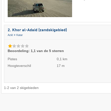
2. Khor al-Adaid (zandskigebied)
Azië
Katar
Beoordeling: 1,1 van de 5 sterren
Pistes
0,1 km
Hoogteverschil
17 m
1
-
2
van
2
skigebieden