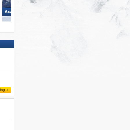
Latemar – Obereggen/​Pampeag
Axamer Lizum
Predazzo
ling