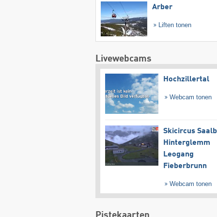
Arber
Liften tonen
Livewebcams
Hochzillertal
Webcam tonen
Skicircus Saal
Hinterglemm
Leogang
Fieberbrunn
Webcam tonen
Pistekaarten