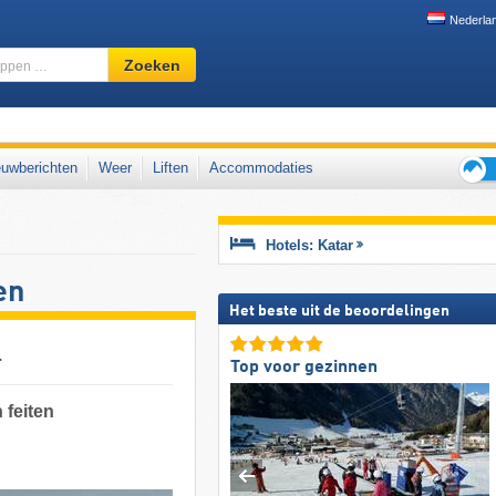
Nederla
Skigebied,
Zoeken
regio,
begrippen
…
den
uwberichten
Weer
Liften
Accommodaties
Tips
voor
de
Hotels: Katar
skiva
en
Het beste uit de beoordelingen
.
Top voor gezinnen
 feiten