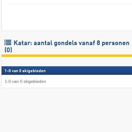
Katar: aantal gondels vanaf 8 personen
(0)
1
-
0
van
0
skigebieden
1
-
0
van
0
skigebieden