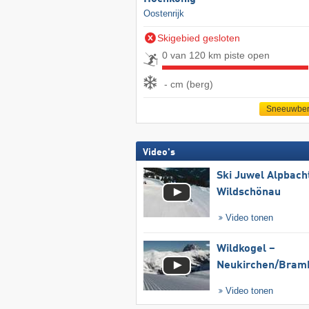
Oostenrijk
Skigebied gesloten
0 van 120 km piste open
- cm (berg)
Sneeuwber
Video's
Ski Juwel Alpbach
Wildschönau
Video tonen
Wildkogel –
Neukirchen/​Bram
Video tonen