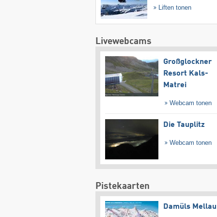
Liften tonen
Livewebcams
Großglockner
Resort Kals-
Matrei
Webcam tonen
Die Tauplitz
Webcam tonen
Pistekaarten
Damüls Mellau