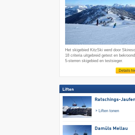
Het skigebied KitzSki werd door Skireso
18 criteria uitgebreid getest en bekroond
5-sterren skigebied en testsieger.
Details hi
Liften
Ratschings-Jaufe
Liften tonen
Damüls Mellau