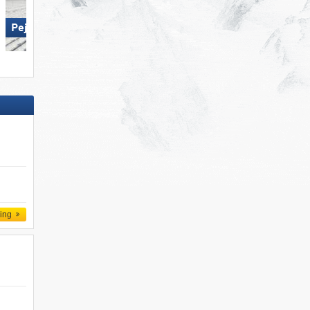
Pejo 3000
Mitterdorf – Almberg
d
ling