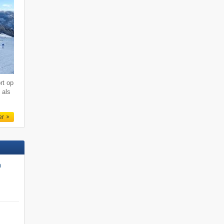
rt op
 als
er
n