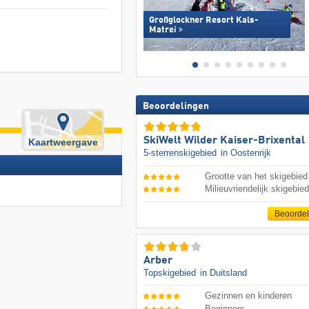
Großglockner Resort Kals-
Matrei
Beoordelingen
SkiWelt Wilder Kaiser-Brixental
Kaartweergave
5-sterrenskigebied
in Oostenrijk
Grootte van het skigebied
Milieuvriendelijk skigebie
Beoorde
Arber
Topskigebied
in Duitsland
Gezinnen en kinderen
Beginners