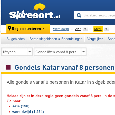
skiresort
Continenten
Lan
Regio selecteren
Wereldwijd
Azië
Katar
Skigebieden
Beste skigebieden & Beoordelingen
Vergelijker
Snee
Gondels Katar vanaf 8 personen
Alle gondels vanaf 8 personen in Katar in skigebiede
Helaas zijn er in deze regio geen gondels vanaf 8 pers. in de 
Ga naar:
Azië
(150)
wereldwijd
(1.254)