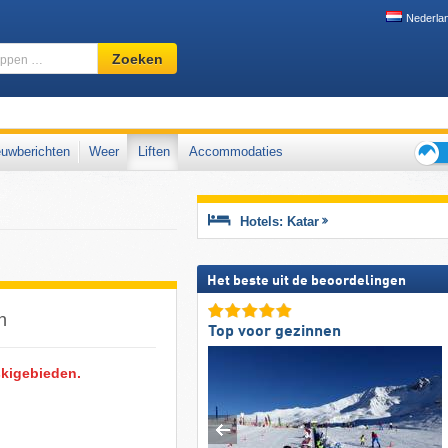
Nederla
Skigebied,
Zoeken
regio,
begrippen
…
den
uwberichten
Weer
Liften
Accommodaties
Tips
voor
de
Hotels: Katar
skiva
Het beste uit de beoordelingen
n
Top voor gezinnen
skigebieden.