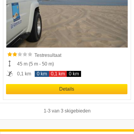
Testresultaat
45 m
(
5 m
-
50 m
)
0,1 km
0 km
0,1 km
0 km
Details
1
-
3
van
3
skigebieden