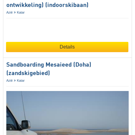
ontwikkeling) (indoorskibaan)
Azië
Katar
Details
Sandboarding Mesaieed (Doha)
(zandskigebied)
Azië
Katar