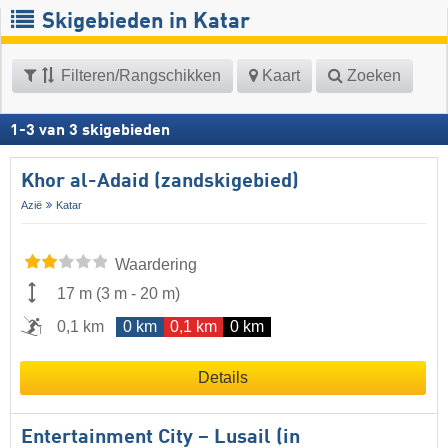
Skigebieden in Katar
Filteren/Rangschikken
Kaart
Zoeken
1
-
3
van
3
skigebieden
Khor al-Adaid (zandskigebied)
Azië
Katar
Waardering
17 m
(
3 m
-
20 m
)
0,1 km
0 km
0,1 km
0 km
Details
Entertainment City – Lusail (in