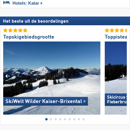
Hotels: Katar
Het beste uit de beoordelingen
Topskigebiedsgrootte
Toppistea
Skicircus 
SkiWelt Wilder Kaiser-Brixental
Fieberbrun