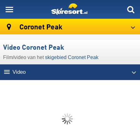
skiresort
Coronet Peak
Video Coronet Peak
Film/video van het
skigebied Coronet Peak
Video