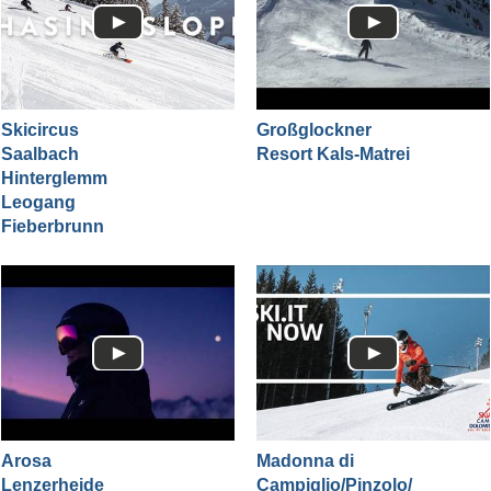
Skicircus
Großglockner
Saalbach
Resort Kals-Matrei
Hinterglemm
Leogang
Fieberbrunn
Arosa
Madonna di
Lenzerheide
Campiglio/​Pinzolo/​