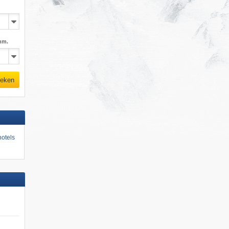
mm.
eken
otels