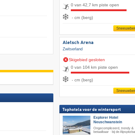
0 van 42,7 km piste open
- cm (berg)
Sneeuwber
Aletsch Arena
Zwitserland
Skigebied gesloten
0 van 104 km piste open
- cm (berg)
Sneeuwber
Tophotels voor de wintersport
Explorer Hotel
Neuschwanstein
Ongecompliceerd, trendy &
betaalbaar · bij de Alpspitzb