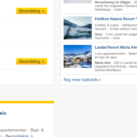
Nesselwang im Allgäu
·
2
vanaf het skigebied Oberjoc
Hindelang) – Iseler
Beoordeling
Feelfree Nature Resort *
Chalets & suites · Infinitypoo
Sauna’s · Gratis skibus vana
Oetz
·
1 km vanaf het skige
Hochoetz – Oetz
Landal Resort Maria Al
Luxe appartementen · Skiën 
tot aan de deur
Beoordeling
Maria Alm
·
200 m vanaf he
skigebied Hochkönig – Maria
Dienten/​Mühlbach
Nog meer tophotels
els
 Appartementen · Bad- &
b ·
Beoordeling