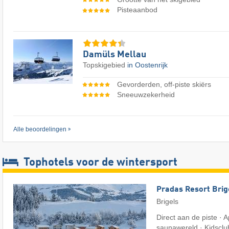
Pisteaanbod
Damüls Mellau
Topskigebied
in Oostenrijk
Gevorderden, off-piste skiërs
Sneeuwzekerheid
Alle beoordelingen
Tophotels voor de wintersport
Pradas Resort Brig
Brigels
Direct aan de piste ·
saunawereld · Kidsclu