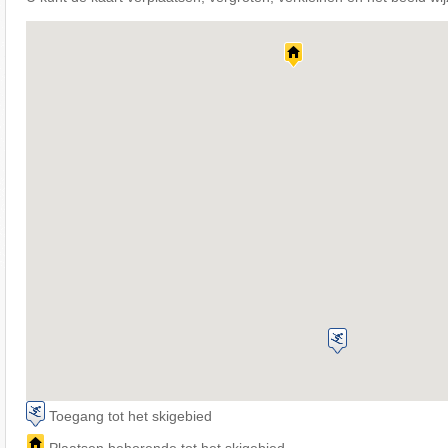
Toegang tot het skigebied
Plaatsen behorende tot het skigebied