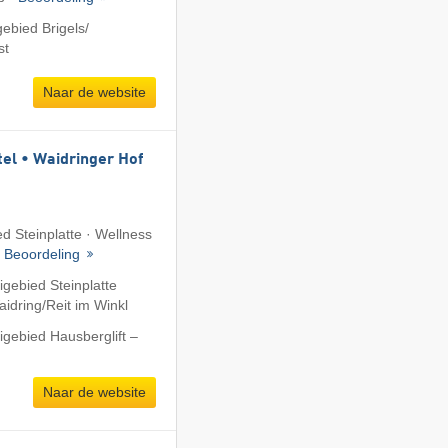
ebied Brigels/​
st
Naar de website
tel • Waidringer Hof
ed Steinplatte · Wellness
·
Beoordeling
igebied Steinplatte
dring/​Reit im Winkl
igebied Hausberglift –
Naar de website