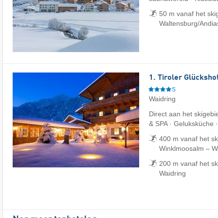
50 m vanaf het skig
Waltensburg/​Andia
1. Tiroler Glücksho
S
Waidring
Direct aan het skigebi
& SPA · Geluksküche 
400 m vanaf het sk
Winklmoosalm – Wai
200 m vanaf het sk
Waidring