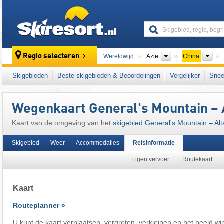
skiresort
Continenten
Lan
Regio selecteren
Wereldwijd
Azië
China
Dit skigebied ligt ook in:
Altaj
,
Noordwest-Chi
Skigebieden
Beste skigebieden & Beoordelingen
Vergelijker
Snee
Wegenkaart General's Mountain – 
Kaart van de omgeving van het
skigebied General's Mountain – Alt
Skigebied
Weer
Accommodaties
Reisinformatie
Eigen vervoer
Routekaart
Kaart
Routeplanner »
U kunt de kaart verplaatsen, vergroten, verkleinen en het beeld wi