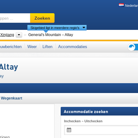
Nederla
Skigebied,
Zoeken
regio,
Skigebied ligt in meerdere regio's
begrippen
…
den
Provincies
Xinjiang
General's Mountain – Altay
na (Xibei)
,
Oost-Azië
uwberichten
Weer
Liften
Accommodaties
Tips
voor
Altay
de
skiva
ay
Wegenkaart
Accommodatie zoeken
Inchecken – Uitchecken
jzigen