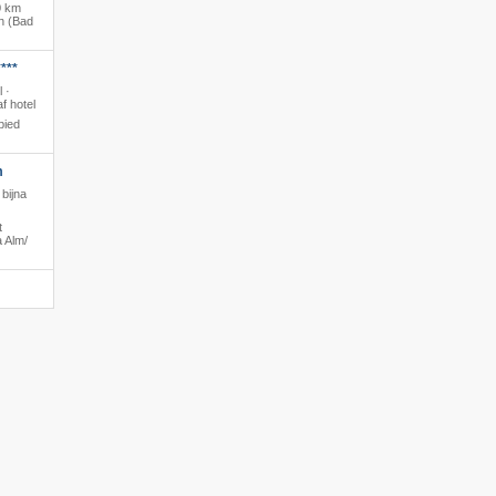
0 km
h (Bad
***
l ·
f hotel
bied
m
bijna
t
 Alm/​