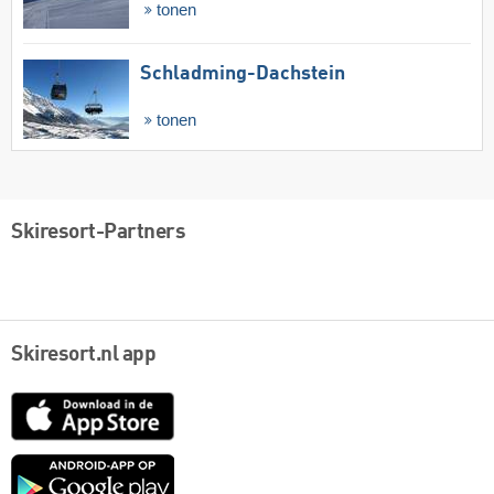
tonen
Schladming-Dachstein
tonen
Skiresort-Partners
Skiresort.nl app
App
Store
Google
play