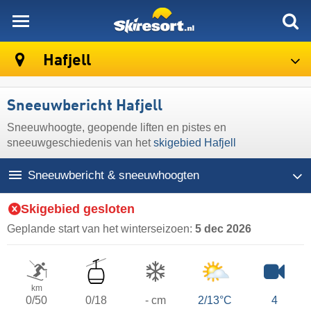
skiresort
Hafjell
Sneeuwbericht Hafjell
Sneeuwhoogte, geopende liften en pistes en
sneeuwgeschiedenis van het
skigebied Hafjell
Sneeuwbericht & sneeuwhoogten
Skigebied gesloten
Geplande start van het winterseizoen:
5 dec 2026
km
0/50
0/18
- cm
2/13°C
4