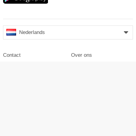
Nederlands
Contact
Over ons
Impressum
Inloggen
Pers
Reclame maken op Skiresort
© Skiresort Service International GmbH. Alle rechten
voorbehouden.