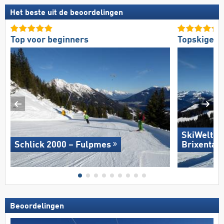
Het beste uit de beoordelingen
Top voor beginners
Topskigebi
SkiWelt W
Schlick 2000 – Fulpmes
Brixental
Beoordelingen