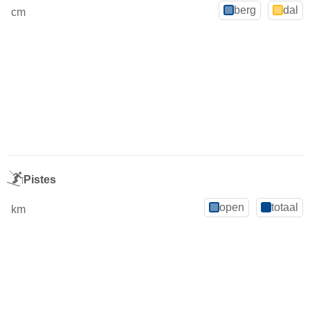
berg
dal
cm
Pistes
open
totaal
km