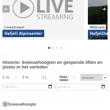
Livestream
Webcam
Hafjell Alpinsenter
Hafjellhei
Historie: Sneeuwhoogten en geopende liften en
pistes in het verleden
max.
1 m.
3 m.
1 j.
-
Sneeuwhoogte