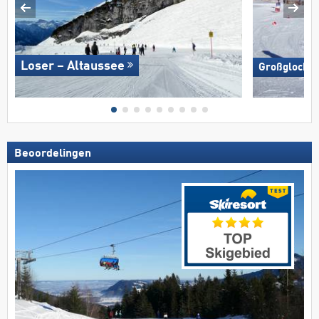
Loser – Altaussee
Großglockne
Beoordelingen