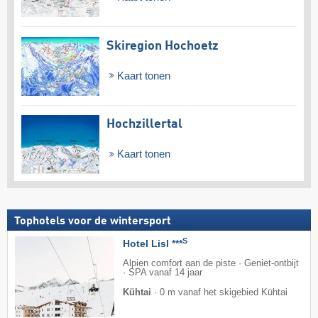
Skiregion Hochoetz
Kaart tonen
Hochzillertal
Kaart tonen
Tophotels voor de wintersport
S
Hotel Lisl ***
Alpien comfort aan de piste · Geniet-ontbijt
· SPA vanaf 14 jaar
Kühtai
·
0 m vanaf het skigebied Kühtai