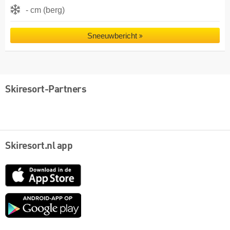
- cm (berg)
Sneeuwbericht
Skiresort-Partners
Skiresort.nl app
App
Store
Google
play