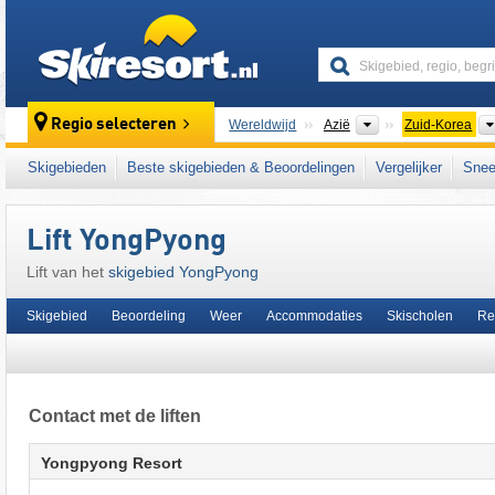
skiresort
Continenten
Regio selecteren
Wereldwijd
Azië
Zuid-Korea
Dit skigebied ligt ook in:
Taebaekgebergte
,
Skigebieden
Beste skigebieden & Beoordelingen
Vergelijker
Snee
Lift YongPyong
Lift van het
skigebied YongPyong
Skigebied
Beoordeling
Weer
Accommodaties
Skischolen
Re
Contact met de liften
Yongpyong Resort