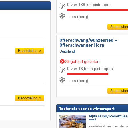
0 van 188 km piste open
- cm (berg)
Sneeuwber
Ofterschwang/​Gunzesried –
Ofterschwanger Horn
Beoordeling
Duitsland
Skigebied gesloten
0 van 16,5 km piste open
- cm (berg)
Sneeuwber
Beoordeling
Tophotels voor de wintersport
Alpin Family Resort See
S
****
Familiehotel direct aan de pis