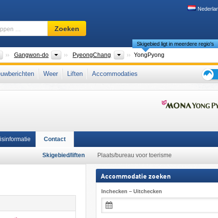
Nederla
Skigebied,
Zoeken
regio,
Skigebied ligt in meerdere regio's
begrippen
…
Landen
Provincies
Bestuursdistrict
Gangwon-do
PyeongChang
YongPyong
Ikon Pass
,
Oost-Azië
uwberichten
Weer
Liften
Accommodaties
Tips
voor
de
skiva
isinformatie
Contact
Skigebied/liften
Plaats/bureau voor toerisme
Accommodatie zoeken
Inchecken – Uitchecken