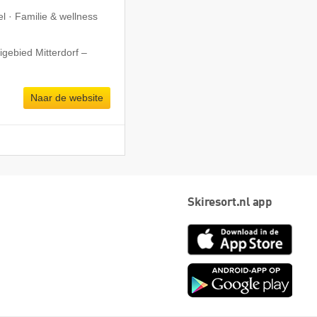
l · Familie & wellness
igebied Mitterdorf –
Naar de website
Skiresort.nl app
App
Store
Goog
play