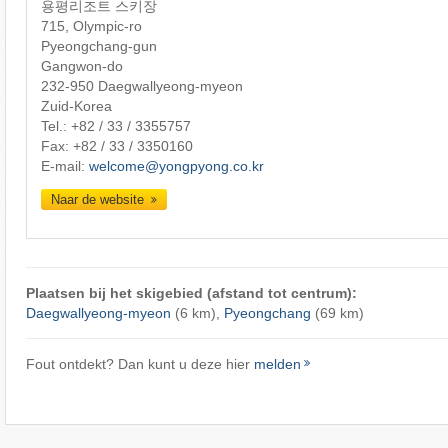
용평리조트 스키장
715, Olympic-ro
Pyeongchang-gun
Gangwon-do
232-950 Daegwallyeong-myeon
Zuid-Korea
Tel.:
+82 / 33 / 3355757
Fax: +82 / 33 / 3350160
E-mail:
welcome@yongpyong.co.kr
Naar de website
Plaatsen bij het skigebied (afstand tot centrum):
Daegwallyeong-myeon
(6 km),
Pyeongchang
(69 km)
Fout ontdekt? Dan kunt u deze hier
melden