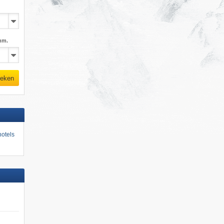
mm.
eken
otels