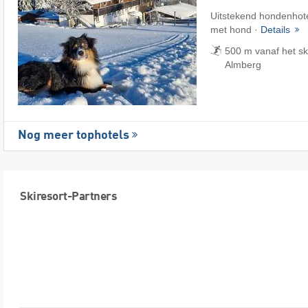
Uitstekend hondenhote
met hond ·
Details
500 m vanaf het sk
Almberg
Nog meer tophotels
Skiresort-Partners