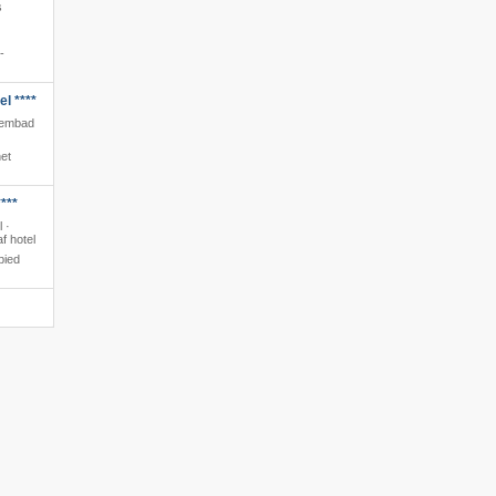
s
-
l ****
wembad
et
***
l ·
f hotel
bied