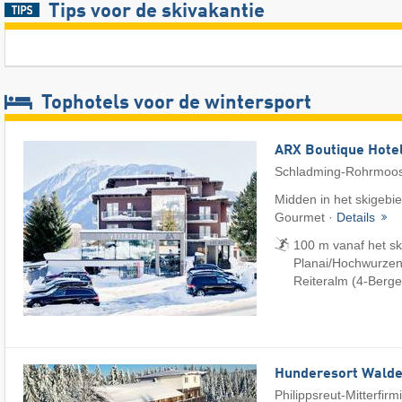
Tips voor de skivakantie
Tophotels voor de wintersport
ARX Boutique Hote
Schladming-Rohrmoo
Midden in het skigebied
Gourmet ·
Details
100 m vanaf het s
Planai/​Hochwurzen/
Reiteralm (4-Berge
Hunderesort Wald
Philippsreut-Mitterfirm