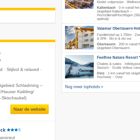
Kinder volpension · Wellnes
Kaltenbach
·
0 m vanaf het
skigebied Kaltenbach –
Hochzillertal/​Hochfügen (SKi
optimal)
Valamar Obertauern Hote
Familiehotel op 1.700m · Z
& SPA · Ski in & ski out
Obertauern
·
200 m vanaf h
skigebied Obertauern
l
Feelfree Nature Resort *
s
Chalets & suites · Infinitypoo
Sauna’s · Gratis skibus vana
 · Stijlvol & relaxed ·
Oetz
·
1 km vanaf het skige
Hochoetz – Oetz
kigebied Schladming –
Nog meer tophotels
​Hauser Kaibling/​
-Skischaukel)
Naar de website
eck
S
iansreut