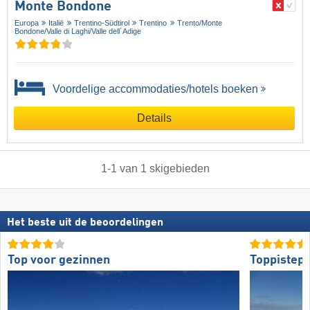
Monte Bondone
Europa
Italië
Trentino-Südtirol
Trentino
Trento/​Monte
Bondone/​Valle di Laghi/​Valle dell´Adige
Voordelige accommodaties/hotels boeken
Details
1
-
1
van
1
skigebieden
Het beste uit de beoordelingen
Top voor gezinnen
Toppistepr