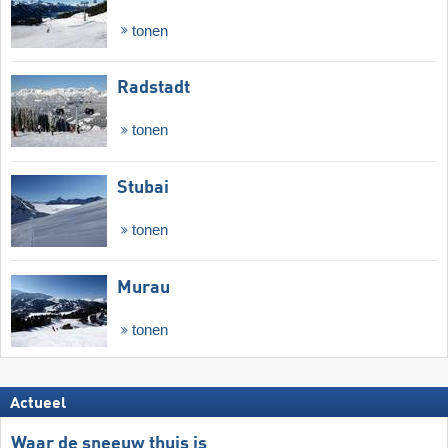
tonen
Radstadt
tonen
Stubai
tonen
Murau
tonen
Actueel
Waar de sneeuw thuis is