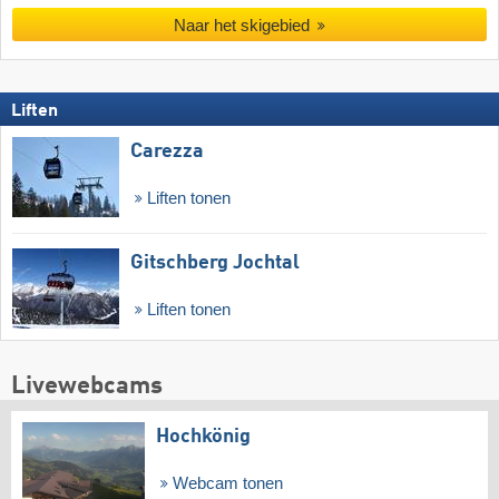
Naar het skigebied
Liften
Carezza
Liften tonen
Gitschberg Jochtal
Liften tonen
Livewebcams
Hochkönig
Webcam tonen