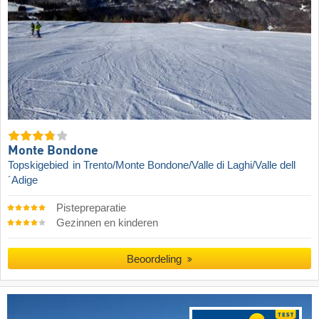
Monte Bondone
Topskigebied
in Trento/Monte Bondone/Valle di Laghi/Valle dell
´Adige
Pistepreparatie
Gezinnen en kinderen
Beoordeling