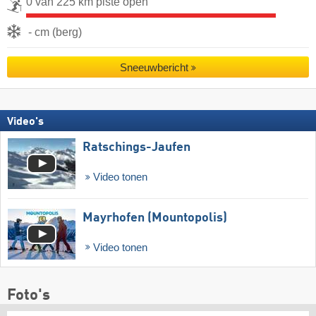
0 van 225 km piste open
- cm (berg)
Sneeuwbericht
Video's
Ratschings-Jaufen
Video tonen
Mayrhofen (Mountopolis)
Video tonen
Foto's