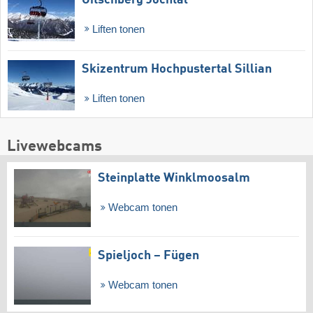
Liften tonen
Skizentrum Hochpustertal Sillian
Liften tonen
Livewebcams
Steinplatte Winklmoosalm
Webcam tonen
Spieljoch – Fügen
Webcam tonen