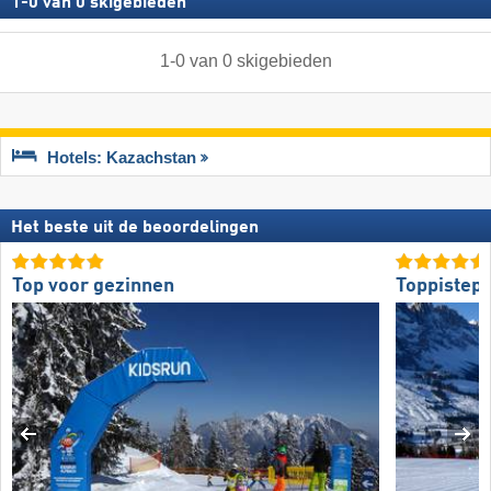
1
-
0
van
0
skigebieden
1
-
0
van
0
skigebieden
Hotels: Kazachstan
Het beste uit de beoordelingen
Top voor gezinnen
Toppistepr