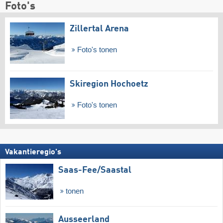
Foto's
Zillertal Arena
Foto's tonen
Skiregion Hochoetz
Foto's tonen
Vakantieregio's
Saas-Fee/​Saastal
tonen
Ausseerland