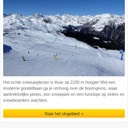
Het echte sneeuwplezier is thuis op 2150 m hoogte! Met een
moderne gondelbaan ga je omhoog over de boomgrens, waar
aantrekkelijke pistes, een snowpark en een funslope op skiërs en
snowboarders wachten.
Naar het skigebied