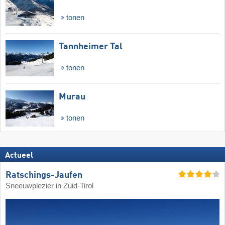
tonen
Tannheimer Tal
tonen
Murau
tonen
Actueel
Ratschings-Jaufen
Sneeuwplezier in Zuid-Tirol