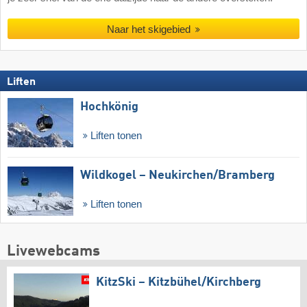
Naar het skigebied
Liften
Hochkönig
Liften tonen
Wildkogel – Neukirchen/​Bramberg
Liften tonen
Livewebcams
KitzSki – Kitzbühel/​Kirchberg