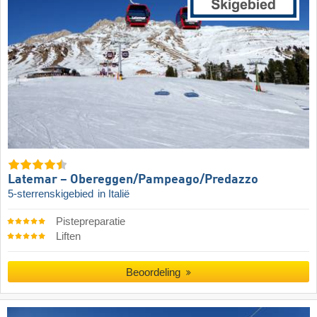
Latemar – Obereggen/​Pampeago/​Predazzo
5-sterrenskigebied
in Italië
Pistepreparatie
Liften
Beoordeling