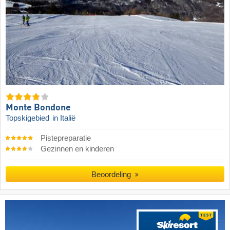
Monte Bondone
Topskigebied
in Italië
Pistepreparatie
Gezinnen en kinderen
Beoordeling