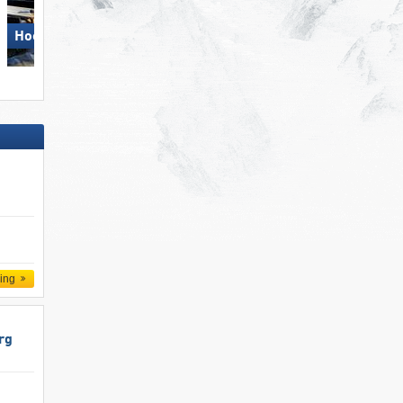
Kitzsteinhorn/​Maiskogel -
Hochzillertal
Kaprun
ling
rg