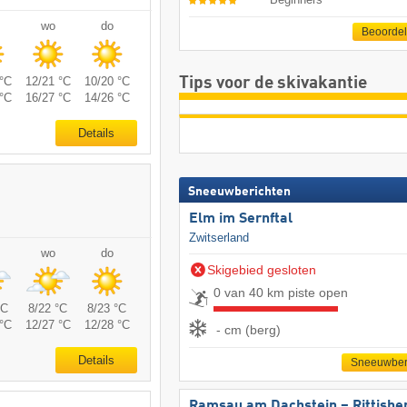
wo
do
Beoorde
°C
12/21 °C
10/20 °C
Tips voor de skivakantie
°C
16/27 °C
14/26 °C
Details
Sneeuwberichten
Elm im Sernftal
Zwitserland
wo
do
Skigebied gesloten
0 van 40 km piste open
°C
8/22 °C
8/23 °C
°C
12/27 °C
12/28 °C
- cm (berg)
Details
Sneeuwber
Ramsau am Dachstein – Rittisbe