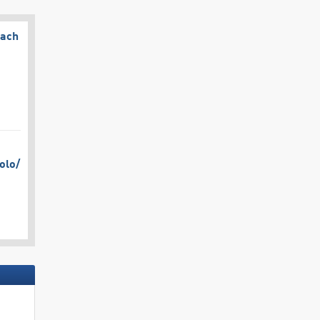
bach
olo/​