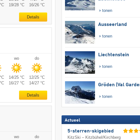
°C
19/28 °C
16/26 °C
tonen
Details
Ausseerland
tonen
Liechtenstein
wo
do
tonen
°C
14/25 °C
12/25 °C
°C
16/27 °C
14/27 °C
Gröden (Val Garde
Details
tonen
Actueel
5-sterren-skigebied
wo
do
KitzSki – Kitzbühel/​Kirchberg