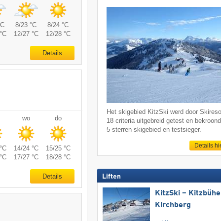
°C
8/23 °C
8/24 °C
°C
12/27 °C
12/28 °C
Details
Het skigebied KitzSki werd door Skireso
wo
do
18 criteria uitgebreid getest en bekroond
5-sterren skigebied en testsieger.
Details hi
°C
14/24 °C
15/25 °C
°C
17/27 °C
18/28 °C
Details
Liften
KitzSki – Kitzbühel
Kirchberg