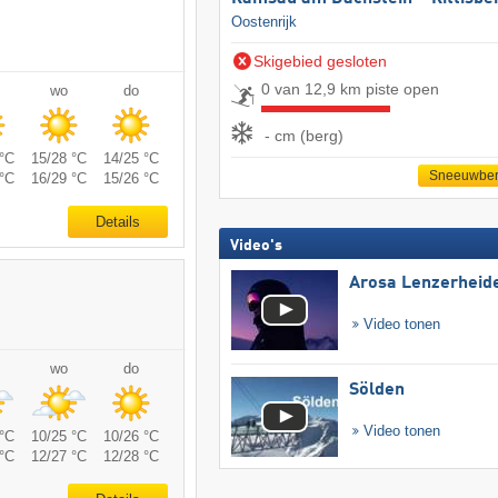
Oostenrijk
Skigebied gesloten
0 van 12,9 km piste open
wo
do
- cm (berg)
°C
15/28 °C
14/25 °C
Sneeuwber
°C
16/29 °C
15/26 °C
Details
Video's
Arosa Lenzerheid
Video tonen
wo
do
Sölden
Video tonen
°C
10/25 °C
10/26 °C
°C
12/27 °C
12/28 °C