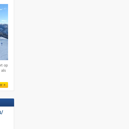
rt op
 als
er
/​