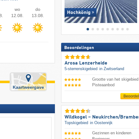
wo
do
Hochkönig
8.
12.08.
13.08.
Beoordelingen
Arosa Lenzerheide
5-sterrenskigebied
in Zwitserland
Grootte van het skigebied
Pisteaanbod
Kaartweergave
Beoorde
Wildkogel – Neukirchen/​Brambe
Topskigebied
in Oostenrijk
Gezinnen en kinderen
Beginners