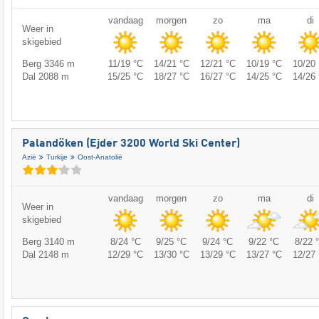
vandaag
morgen
zo
ma
di
Weer in
skigebied
Berg 3346 m
11/19 °C
14/21 °C
12/21 °C
10/19 °C
10/20 
Dal 2088 m
15/25 °C
18/27 °C
16/27 °C
14/25 °C
14/26 
Palandöken (Ejder 3200 World Ski Center)
Azië
Turkije
Oost-Anatolië
vandaag
morgen
zo
ma
di
Weer in
skigebied
Berg 3140 m
8/24 °C
9/25 °C
9/24 °C
9/22 °C
8/22 
Dal 2148 m
12/29 °C
13/30 °C
13/29 °C
13/27 °C
12/27 