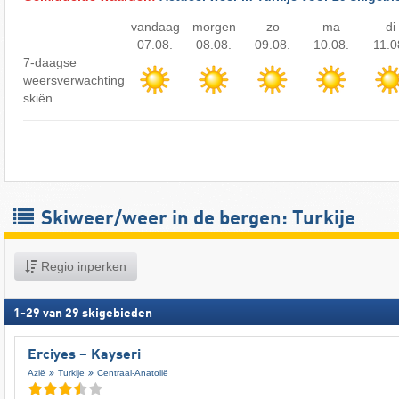
vandaag
morgen
zo
ma
di
07.08.
08.08.
09.08.
10.08.
11.0
7-daagse
weersverwachting
skiën
Skiweer/weer in de bergen: Turkije
Regio inperken
1
-
29
van
29
skigebieden
Erciyes – Kayseri
Azië
Turkije
Centraal-Anatolië