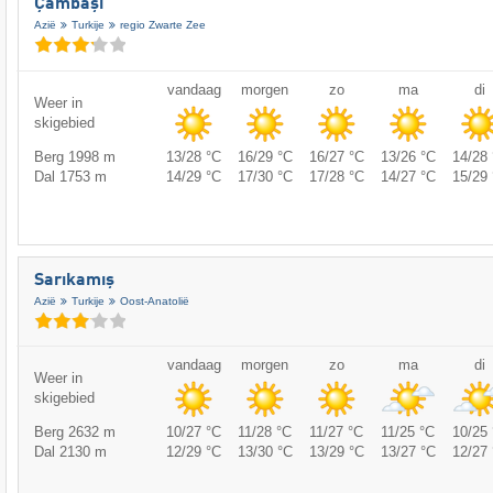
Çambaşı
Azië
Turkije
regio Zwarte Zee
vandaag
morgen
zo
ma
di
Weer in
skigebied
Berg 1998 m
13/28 °C
16/29 °C
16/27 °C
13/26 °C
14/28 
Dal 1753 m
14/29 °C
17/30 °C
17/28 °C
14/27 °C
15/29 
Sarıkamış
Azië
Turkije
Oost-Anatolië
vandaag
morgen
zo
ma
di
Weer in
skigebied
Berg 2632 m
10/27 °C
11/28 °C
11/27 °C
11/25 °C
10/25 
Dal 2130 m
12/29 °C
13/30 °C
13/29 °C
13/27 °C
12/27 