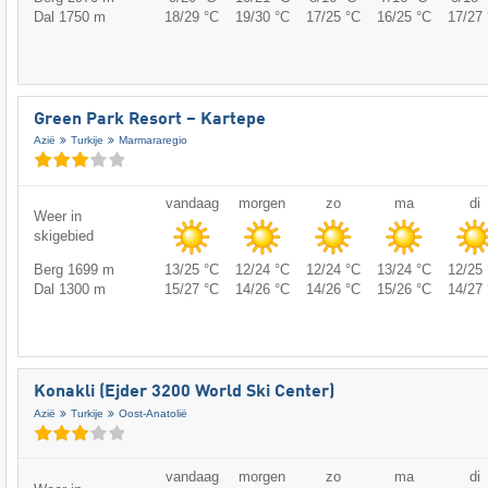
Dal 1750 m
18/29 °C
19/30 °C
17/25 °C
16/25 °C
17/27 
Green Park Resort – Kartepe
Azië
Turkije
Marmararegio
vandaag
morgen
zo
ma
di
Weer in
skigebied
Berg 1699 m
13/25 °C
12/24 °C
12/24 °C
13/24 °C
12/25 
Dal 1300 m
15/27 °C
14/26 °C
14/26 °C
15/26 °C
14/27 
Konakli (Ejder 3200 World Ski Center)
Azië
Turkije
Oost-Anatolië
vandaag
morgen
zo
ma
di