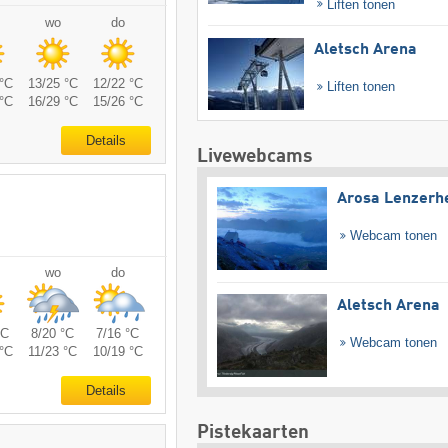
Liften tonen
wo
do
Aletsch Arena
°C
13/25 °C
12/22 °C
Liften tonen
°C
16/29 °C
15/26 °C
Details
Livewebcams
Arosa Lenzerh
Webcam tonen
wo
do
Aletsch Arena
°C
8/20 °C
7/16 °C
Webcam tonen
°C
11/23 °C
10/19 °C
Details
Pistekaarten