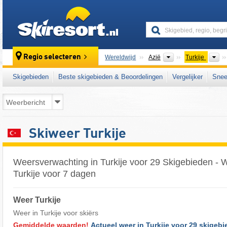
skiresort
Continenten
La
Regio selecteren
Wereldwijd
Azië
Turkije
Skigebieden
Beste skigebieden & Beoordelingen
Vergelijker
Snee
Skiweer Turkije
Weersverwachting in Turkije voor 29 Skigebieden - W
Turkije voor 7 dagen
Weer Turkije
Weer in Turkije voor skiërs
Gemiddelde waarden!
Actueel weer in Turkije voor 29 skigebi