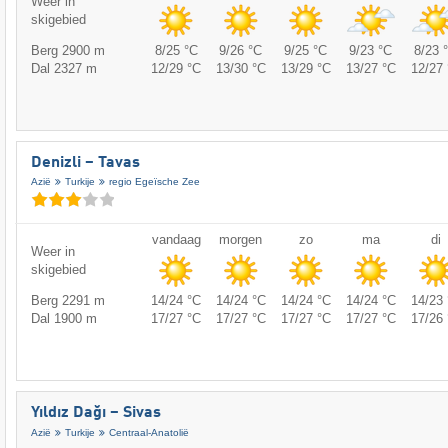
Weer in
skigebied
Berg 2900 m
8/25 °C
9/26 °C
9/25 °C
9/23 °C
8/23 
Dal 2327 m
12/29 °C
13/30 °C
13/29 °C
13/27 °C
12/27 
Denizli – Tavas
Azië
Turkije
regio Egeïsche Zee
vandaag
morgen
zo
ma
di
Weer in
skigebied
Berg 2291 m
14/24 °C
14/24 °C
14/24 °C
14/24 °C
14/23 
Dal 1900 m
17/27 °C
17/27 °C
17/27 °C
17/27 °C
17/26 
Yıldız Dağı – Sivas
Azië
Turkije
Centraal-Anatolië