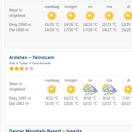
vandaag
morgen
zo
ma
di
Weer in
skigebied
Berg 2350 m
11/25 °C
14/26 °C
14/24 °C
11/23 °C
12/25 
Dal 1660 m
14/29 °C
17/30 °C
17/28 °C
14/27 °C
15/29 
Ardahan – Yalnızçam
Azië
Turkije
Oost-Anatolië
vandaag
morgen
zo
ma
di
Weer in
skigebied
Berg 2497 m
8/22 °C
10/23 °C
8/18 °C
9/18 °C
7/20 
Dal 1952 m
11/25 °C
13/26 °C
11/21 °C
12/21 °C
10/23 
Davraz Mountain Resort – Isparta