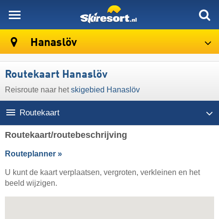
skiresort
Hanaslöv
Routekaart Hanaslöv
Reisroute naar het
skigebied Hanaslöv
Routekaart
Routekaart/routebeschrijving
Routeplanner »
U kunt de kaart verplaatsen, vergroten, verkleinen en het
beeld wijzigen.