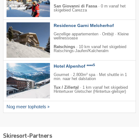
San Giovanni di Fassa
·
0 m vanaf het
skigebied Carezza
Residence Garni Melcherhof
Gezellige appartementen · Ontbijt · Kleine
wellnessoase
Ratschings
·
10 km vanaf het skigebied
Ratschings-Jaufen/​Kalcheralm
S
Hotel Alpenhof ****
Gourmet · 2.800m² spa · Met shuttle in 1
min. naar het dalstation
Tux / Zillertal
·
1 km vanaf het skigebied
Hintertuxer Gletscher (Hintertux-gletsjer)
Nog meer tophotels
Skiresort-Partners