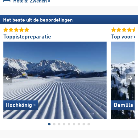
Hotels: Zweden
Het beste uit de beoordelingen
Toppistepreparatie
Top voor g
Hochkönig
Damüls M