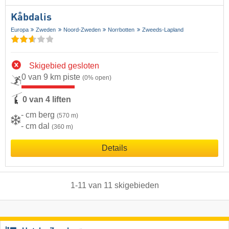
Kåbdalis
Europa
Zweden
Noord-Zweden
Norrbotten
Zweeds-Lapland
Skigebied gesloten
0 van 9 km piste
(0% open)
0 van 4 liften
- cm berg
(570 m)
- cm dal
(360 m)
Details
1
-
11
van
11
skigebieden