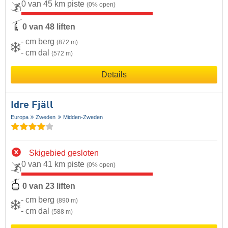
0 van 45 km piste
(0% open)
0 van 48 liften
- cm berg
(872 m)
- cm dal
(572 m)
Details
Idre Fjäll
Europa
Zweden
Midden-Zweden
Skigebied gesloten
0 van 41 km piste
(0% open)
0 van 23 liften
- cm berg
(890 m)
- cm dal
(588 m)