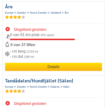
Åre
Europa
Zweden
Noord-Zweden
Jämtland
Åre
Skigebied gesloten
0 van 91 km piste
(0% open)
0 van 37 liften
- cm berg
(1319 m)
- cm dal
(380 m)
Details
Tandådalen/​Hundfjället (Sälen)
Europa
Zweden
Noord-Zweden
Dalarna
Sälen
Skigebied gesloten