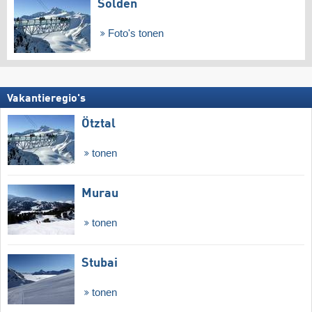
Sölden
Foto's tonen
Vakantieregio's
Ötztal
tonen
Murau
tonen
Stubai
tonen