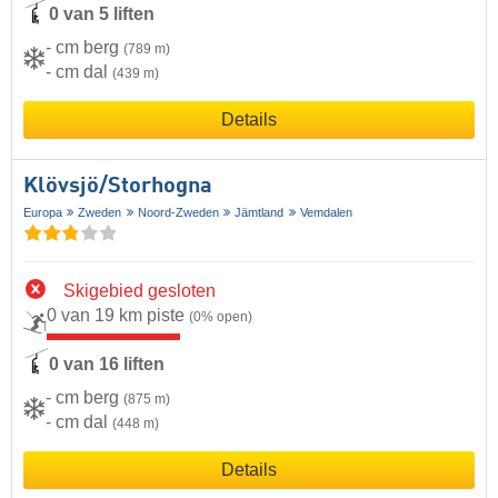
0 van 5 liften
- cm berg
(789 m)
- cm dal
(439 m)
Details
Klövsjö/​Storhogna
Europa
Zweden
Noord-Zweden
Jämtland
Vemdalen
Skigebied gesloten
0 van 19 km piste
(0% open)
0 van 16 liften
- cm berg
(875 m)
- cm dal
(448 m)
Details