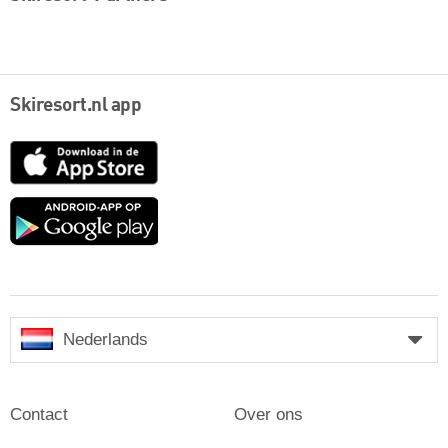
Skiresort.nl app
App
Store
Google
play
Nederlands
Contact
Over ons