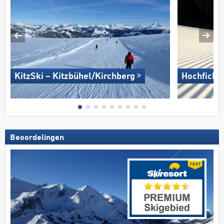
KitzSki – Kitzbühel/​Kirchberg
Hochficht
Beoordelingen