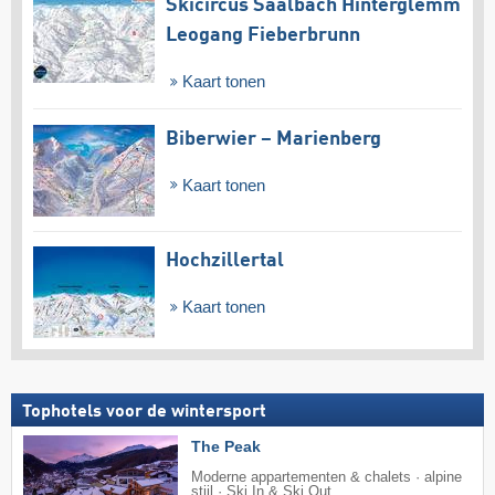
Skicircus Saalbach Hinterglemm
Leogang Fieberbrunn
Kaart tonen
Biberwier – Marienberg
Kaart tonen
Hochzillertal
Kaart tonen
Tophotels voor de wintersport
The Peak
Moderne appartementen & chalets · alpine
stijl · Ski In & Ski Out