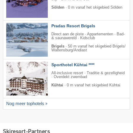
Sölden
·
0 m vanaf het skigebied Sölden
Pradas Resort Brigels
Direct aan de piste · Appartementen · Bad-
& saunawereld · Kidsclub
Brigels
·
50 m vanaf het skigebied Brigels/​
Waltensburg/​Andiast
Sporthotel Kühtai ****
All-inclusive resort · Traditie & gezelligheid
· Overdekt zwembad
Kühtai
·
0 m vanaf het skigebied Kühtai
Nog meer tophotels
Skiresort-Partners