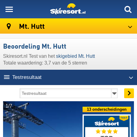
skiresort
Mt. Hutt
Beoordeling Mt. Hutt
Skiresort.nl Test van het
skigebied Mt. Hutt
Totale waardering: 3,7 van de 5 sterren
Testresultaat
1/7
13 onderscheidingen