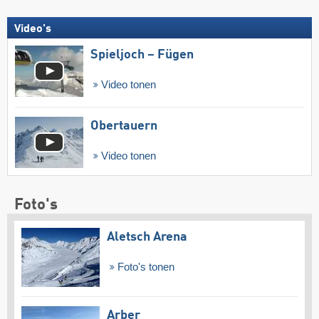
Video's
Spieljoch – Fügen
Video tonen
Obertauern
Video tonen
Foto's
Aletsch Arena
Foto's tonen
Arber