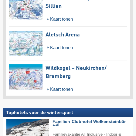
Sillian
Kaart tonen
Aletsch Arena
Kaart tonen
Wildkogel – Neukirchen/​
Bramberg
Kaart tonen
Tophotels voor de wintersport
Familien-Clubhotel Wolkensteinbär
S
***
Familievakantie All Inclusive · Indoor &