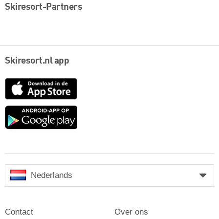
Skiresort-Partners
Skiresort.nl app
App
Store
Google
play
Nederlands
Contact
Over ons