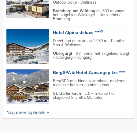
Outdoor actie · Wellness
Bramberg am Wildkogel
·
600 m vanaf
het skigebied Wildkogel – Neukirchen/​
Bramberg
S
Hotel Alpina deluxe ****
Direct aan de piste op 1.930 m · Familie ·
Spa & Wellness
Obergurgl
·
0 m vanaf het skigebied Gurgl
– Obergurgl-Hochgurgl
BergSPA & Hotel Zamangspitze ****
BergSPA met binnenzwembad · moderne
regionale keuken · gratis skibus
St. Gallenkirch
·
1,5 km vanaf het
skigebied Silvretta Montafon
Nog meer tophotels