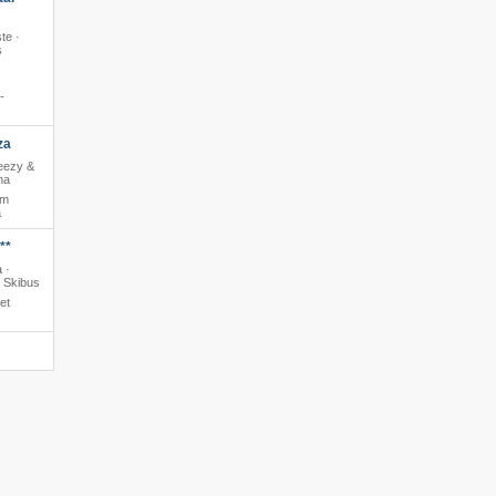
te ·
s
-
za
reezy &
na
 m
a
**
 ·
· Skibus
et