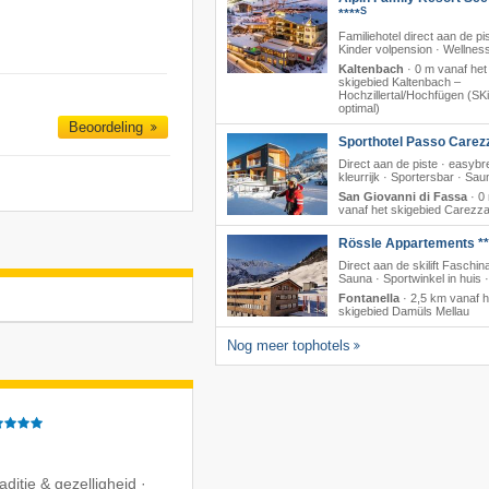
S
****
Familiehotel direct aan de pis
Kinder volpension · Wellnes
Kaltenbach
·
0 m vanaf het
skigebied Kaltenbach –
Hochzillertal/​Hochfügen (SKi
optimal)
Beoordeling
Sporthotel Passo Carez
Direct aan de piste · easyb
kleurrijk · Sportersbar · Sau
San Giovanni di Fassa
·
0
vanaf het skigebied Carezz
Rössle Appartements **
Direct aan de skilift Faschina
Sauna · Sportwinkel in huis 
Fontanella
·
2,5 km vanaf h
skigebied Damüls Mellau
Nog meer tophotels
raditie & gezelligheid ·