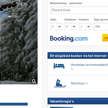
Bestemming – selecteren
Volw.
Kinderen
Kamers
Type acco
zo
Dit skigebied boeken via het internet
Voordelige accommodaties/h
Skiverhuur
Vakantieregio's