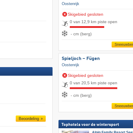
Oostenrijk
Skigebied gesloten
0 van 12,9 km piste open
- cm (berg)
Sneeuwber
Spieljoch – Fügen
Oostenrijk
Skigebied gesloten
0 van 20,5 km piste open
- cm (berg)
Sneeuwber
Beoordeling
Tophotels voor de wintersport
Alpin Family Resort See