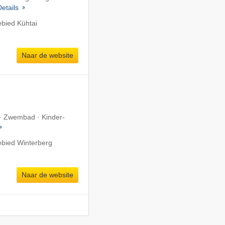
Details
ebied Kühtai
Naar de website
 · Zwembad · Kinder-
ebied Winterberg
Naar de website