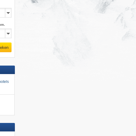
mm.
eken
otels