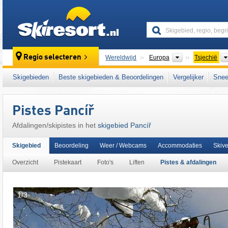
skiresort
Continenten
Regio selecteren
Wereldwijd
Europa
Tsjechië
Dit skigebied ligt ook in:
Boheemse Woud
,
Z
Skigebieden
Beste skigebieden & Beoordelingen
Vergelijker
Snee
Pistes Pancíř
Afdalingen/​skipistes in het
skigebied Pancíř
Skigebied
Beoordeling
Weer / Webcams
Accommodaties
Skiv
Overzicht
Pistekaart
Foto's
Liften
Pistes & afdalingen
1/3