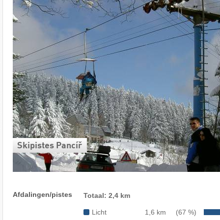
Skipistes Pancíř
Afdalingen/pistes
Totaal: 2,4 km
Licht
1,6 km
(67 %)