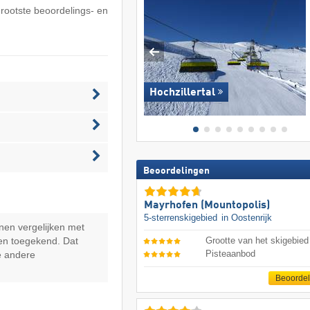
grootste beoordelings- en
Hochzillertal
Beoordelingen
Mayrhofen (Mountopolis)
5-sterrenskigebied
in Oostenrijk
nen vergelijken met
en toegekend. Dat
Grootte van het skigebied
Pisteaanbod
e andere
Beoorde