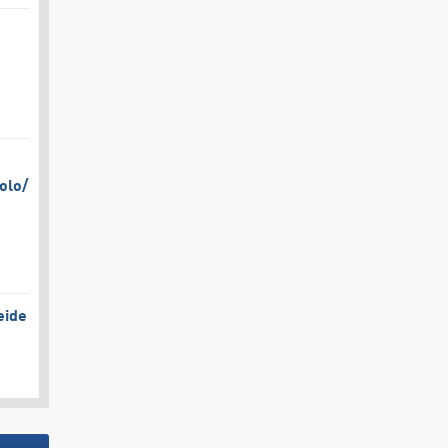
olo/​
eide