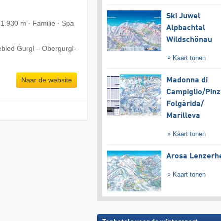
Ski Juwel
 1.930 m · Familie · Spa
Alpbachtal
Wildschönau
ebied Gurgl – Obergurgl-
Kaart tonen
Naar de website
Madonna di
Campiglio/​Pinz
Folgàrida/​
Marilleva
Kaart tonen
Arosa Lenzerh
Kaart tonen