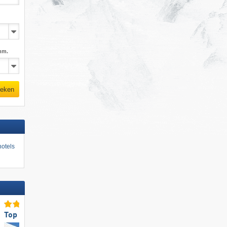
mm.
eken
otels
Top voor gezinnen
Topsneeuwzekerheid