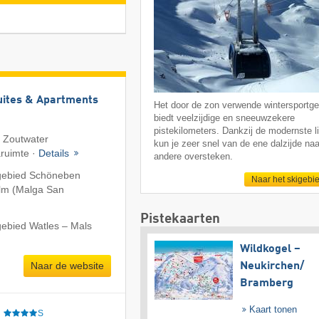
uites & Apartments
Het door de zon verwende wintersportge
biedt veelzijdige en sneeuwzekere
pistekilometers. Dankzij de modernste li
· Zoutwater
kun je zeer snel van de ene dalzijde naa
ruimte ·
Details
andere oversteken.
igebied Schöneben
Naar het skigebi
alm (Malga San
Pistekaarten
gebied Watles – Mals
Wildkogel –
Naar de website
Neukirchen/​
Bramberg
Kaart tonen
e
S