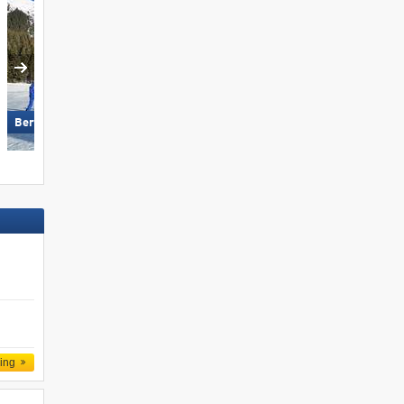
Pejo 3000
Berwang/​Bichlbach/​Rinnen
ling