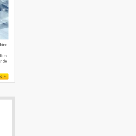
bied
ften
r de
ed