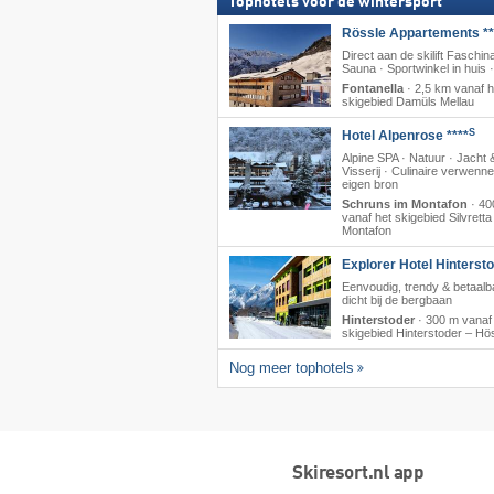
Tophotels voor de wintersport
Rössle Appartements **
Direct aan de skilift Faschina
Sauna · Sportwinkel in huis 
Fontanella
·
2,5 km vanaf h
skigebied Damüls Mellau
S
Hotel Alpenrose ****
Alpine SPA · Natuur · Jacht 
Visserij · Culinaire verwenner
eigen bron
Schruns im Montafon
·
40
vanaf het skigebied Silvretta
Montafon
Explorer Hotel Hinterst
Eenvoudig, trendy & betaalb
dicht bij de bergbaan
Hinterstoder
·
300 m vanaf
skigebied Hinterstoder – Hö
Nog meer tophotels
Skiresort.nl app