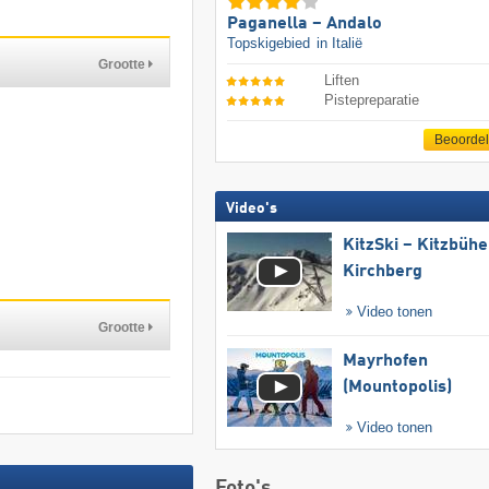
Paganella – Andalo
Topskigebied
in Italië
Grootte
Liften
Pistepreparatie
Beoorde
Video's
KitzSki – Kitzbühel
Kirchberg
Video tonen
Grootte
Mayrhofen
(Mountopolis)
Video tonen
Foto's