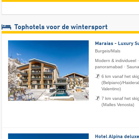
Tophotels voor de wintersport
Maraias - Luxury S
Burgeis/Mals
Modern & individueel 
panoramabad · Sauna
6 km vanaf het sk
(Belpiano)/​Haider
Valentino)
7 km vanaf het ski
(Malles Venosta)
Hotel Alpina delux