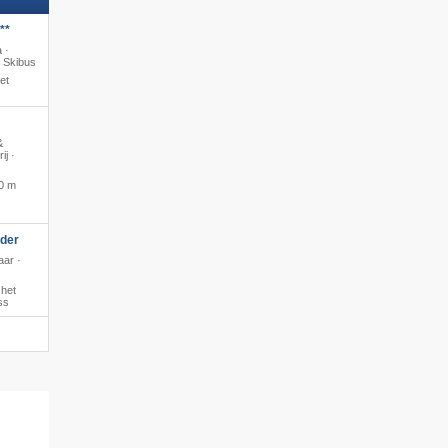
**
 ·
· Skibus
et
&
ij ·
0 m
oder
aar ·
 het
ss