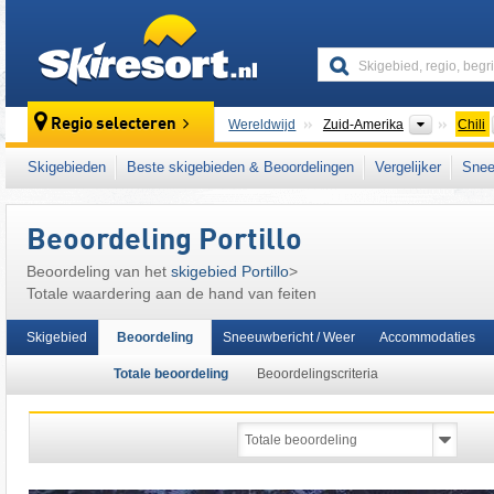
skiresort
Continen
Regio selecteren
Wereldwijd
Zuid-Amerika
Chili
Dit skigebied ligt ook in:
Centraal-Andes
,
An
Skigebieden
Beste skigebieden & Beoordelingen
Vergelijker
Snee
Beoordeling Portillo
Beoordeling van het
skigebied Portillo
>
Totale waardering aan de hand van feiten
Skigebied
Beoordeling
Sneeuwbericht / Weer
Accommodaties
Totale beoordeling
Beoordelingscriteria