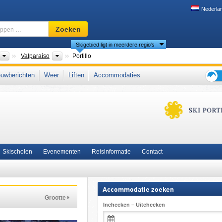
Nederla
Skigebied,
Zoeken
regio,
Skigebied ligt in meerdere regio's
begrippen
…
ten
Landen
Regio's
Valparaíso
Portillo
des
uwberichten
Weer
Liften
Accommodaties
Tips
voor
de
skiva
Skischolen
Evenementen
Reisinformatie
Contact
Accommodatie zoeken
Grootte
Inchecken – Uitchecken