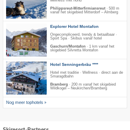
wellness met hond
Philippsreut-Mitterfirmiansreut
·
500 m
vanaf het skigebied Mitterdorf – Almberg
Explorer Hotel Montafon
Ongecompliceerd, trendy & betaalbaar ·
Sport Spa · Skibus vanaf hotel
Gaschurn/Montafon
·
1 km vanaf het
skigebied Silvretta Montafon
Hotel Senningerbräu ****
Hotel met traditie · Wellness · direct aan de
Smaragdbahn
Bramberg
·
200 m vanaf het skigebied
Wildkogel – Neukirchen/​Bramberg
Nog meer tophotels
Skiresort-Partners