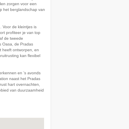
den zorgen voor een
 op het berglandschap van
Voor de kleintjes is
rt profiteer je van top
naf de tweede
s Oasa, de Pradas
t heeft ontworpen, en
uitrusting kan flexibel
 verkennen en ’s avonds
ation naast het Pradas
rust hart overnachten,
gebied van duurzaamheid