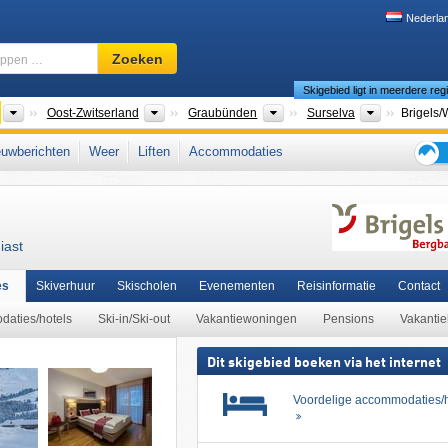
Nederla
Skigebied,
Zoeken
regio,
Skigebied ligt in meerdere reg
begrippen
…
Landen
Macroregio's
Kantons
Toeristisch
Oost-Zwitserland
Graubünden
Surselva
Brigels/
s Zwitserland
,
Zwitserse Alpen
,
westelijke Alpen
,
Alpen
,
West-Europa
,
Midden-Eu
uwberichten
Weer
Liften
Accommodaties
Tips
voor
de
skiva
iast
es
Skiverhuur
Skischolen
Evenementen
Reisinformatie
Contact
daties/hotels
Ski-in/Ski-out
Vakantiewoningen
Pensions
Vakantie
Dit skigebied boeken via het internet
Voordelige accommodaties/h