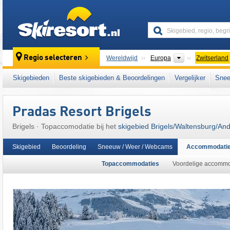
skiresort
Continenten
Regio selecteren
Wereldwijd
Europa
Zwitserland
Dit skigebied ligt ook in:
Glarner Alpen
,
Duit
Skigebieden
Beste skigebieden & Beoordelingen
Vergelijker
Snee
Pradas Resort Brigels
Brigels · Topaccomodatie bij het
skigebied Brigels/​Waltensburg/​And
Skigebied
Beoordeling
Sneeuw / Weer / Webcams
Accommodati
Topaccommodaties
Voordelige accommo