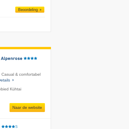
Beoordeling
l Alpenrose
 Casual & comfortabel
etails
ebied Kühtai
Naar de website
e
S