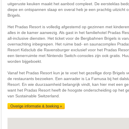
uitgeruste keuken maakt het aanbod compleet. De eersteklas bed
diepe en ontspannen slaap en overal heb je een prachtig uitzicht
Brigels.
Het Pradas Resort is volledig afgestemd op gezinnen met kinderen. 
alles in de kamer aanwezig. Als gast in het familiehotel Pradas Reso
all-inclusive diensten. Het ticket voor de Bergbahnen Brigels is va
overnachting inbegrepen. Het ruime bad- en saunacomplex Prada
Resort Kidsclub die Ravensburger exclusief voor het Pradas Resor
een tienerruimte met Nintendo Switch-consoles zijn ook gratis. Huur
worden bijgeboekt.
Vanaf het Pradas Resort kun je te voet het gezellige dorp Brigels
de restaurants bezoeken. Een aanrader is La Famusa bij het dalst
Resort. En wie duurzaamheid belangrijk vindt, kan hier met een ge
want het Pradas Resort heeft de hoogste onderscheiding op het 
van Sustainable Switzerland.
Overige informatie & boeking »