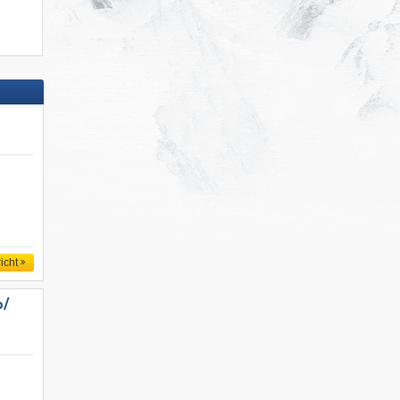
icht
/​