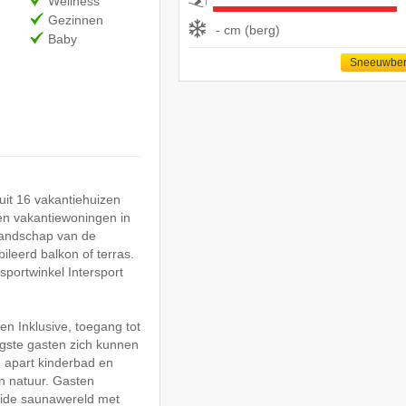
Wellness
Gezinnen
- cm (berg)
Baby
Sneeuwber
 uit 16 vakantiehuizen
en vakantiewoningen in
glandschap van de
ileerd balkon of terras.
portwinkel Intersport
en Inklusive, toegang tot
gste gasten zich kunnen
 apart kinderbad en
en natuur. Gasten
eide saunawereld met