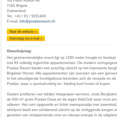
Via Plaun Rueun 44
7165 Brigels
Zwitserland
Tel.: +41 / 81 / 9201400
E-mail:
info@pradasresort.ch
Naar de website »
Aanvraag via e-mail »
Omschrijving:
Het gezinsvriendelijke resort ligt op 1280 meter hoogte en bestaat
met 83 volledig ingerichte appartementen. De modern vormgegev
Pradas Resort bieden een prachtig uitzicht op het imposante ber
Brigelser Hörner. Alle appartementen zijn voorzien van een gemeub
In het uitnodigende hoofdgebouw bevinden zich de receptie en de s
Pradas, waar u sportuitrusting en -kleding kunt huren of kopen.
Gasten profiteren van talrijke inbegrepen services, zoals Bergbahn
de 500 m² grote Pradas Oasa en de eigen KidsClub waar onze jon
uitleven. Het ruim opgezette en lichte zwemparadijs met zwembad,
whirlpool biedt een schitterend uitzicht op de omliggende bergen 
genieten van ontspannende uren en nieuwe energie in de uitgebr