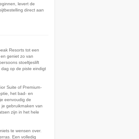
eginnen, levert de
jtbestelling direct aan
peak Resorts tot een
p en geniet zo van
persoons stoeltjeslift
 dag op de piste eindigt
nior Suite of Premium-
ptie, het bad- en
 je eenvoudig de
n je gebruikmaken van
tsen zijn in het hele
niets te wensen over.
rras. Een volledig