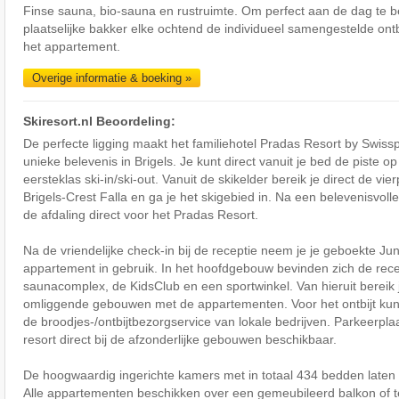
Finse sauna, bio-sauna en rustruimte. Om perfect aan de dag te b
plaatselijke bakker elke ochtend de individueel samengestelde ontbi
het appartement.
Overige informatie & boeking »
Skiresort.nl Beoordeling:
De perfecte ligging maakt het familiehotel Pradas Resort by Swiss
unieke belevenis in Brigels. Je kunt direct vanuit je bed de piste o
eersteklas ski-in/ski-out. Vanuit de skikelder bereik je direct de vier
Brigels-Crest Falla en ga je het skigebied in. Na een belevenisvolle
de afdaling direct voor het Pradas Resort.
Na de vriendelijke check-in bij de receptie neem je je geboekte Ju
appartement in gebruik. In het hoofdgebouw bevinden zich de rece
saunacomplex, de KidsClub en een sportwinkel. Van hieruit bereik
omliggende gebouwen met de appartementen. Voor het ontbijt ku
de broodjes-/ontbijtbezorgservice van lokale bedrijven. Parkeerplaa
resort direct bij de afzonderlijke gebouwen beschikbaar.
De hoogwaardig ingerichte kamers met in totaal 434 bedden laten 
Alle appartementen beschikken over een gemeubileerd balkon of te