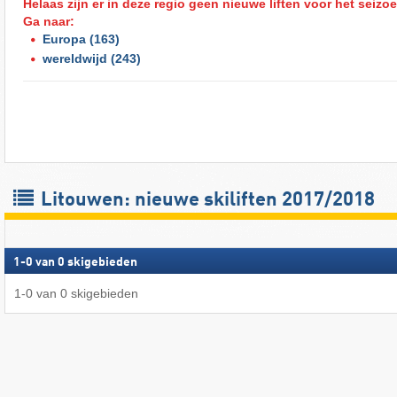
Helaas zijn er in deze regio geen nieuwe liften voor het seizo
Ga naar:
Europa
(163)
wereldwijd
(243)
Litouwen: nieuwe skiliften 2017/2018
1
-
0
van
0
skigebieden
1
-
0
van
0
skigebieden