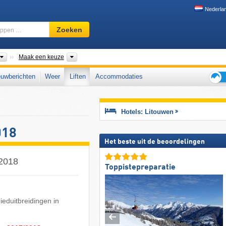
Nederla
Skigebied,
Zoeken
regio,
begrippen
…
Landen
Districten
Maak een keuze
uwberichten
Weer
Liften
Accommodaties
Tips
voor
de
Hotels: Litouwen
skiva
018
Het beste uit de beoordelingen
/2018
Toppistepreparatie
bieduitbreidingen in