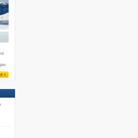
ml
zgau.
ed
n