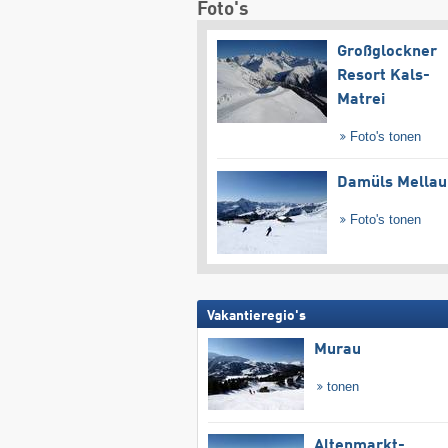
Foto's
Großglockner
Resort Kals-
Matrei
Foto's tonen
Damüls Mellau
Foto's tonen
Vakantieregio's
Murau
tonen
Altenmarkt-