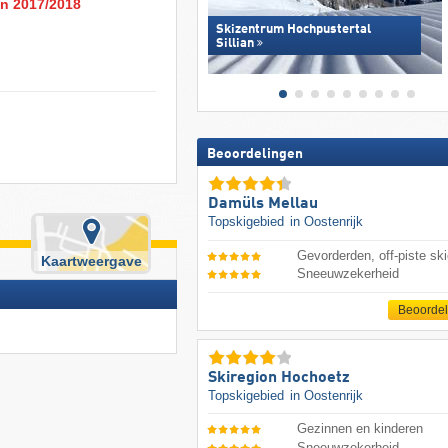
en 2017/2018
Skizentrum Hochpustertal
Sillian
Beoordelingen
Damüls Mellau
Topskigebied
in Oostenrijk
Gevorderden, off-piste ski
Kaartweergave
Sneeuwzekerheid
Beoorde
Skiregion Hochoetz
Topskigebied
in Oostenrijk
Gezinnen en kinderen
Sneeuwzekerheid