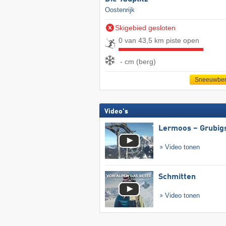
Oostenrijk
Skigebied gesloten
0 van 43,5 km piste open
- cm (berg)
Sneeuwber
Video's
Lermoos – Grubig
Video tonen
Schmitten
Video tonen