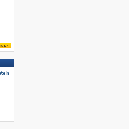
icht
stein