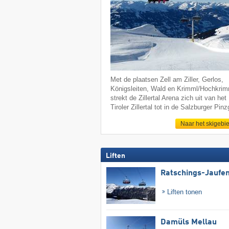
Met de plaatsen Zell am Ziller, Gerlos,
Königsleiten, Wald en Krimml/Hochkrim
strekt de Zillertal Arena zich uit van het
Tiroler Zillertal tot in de Salzburger Pin
Naar het skigebi
Liften
Ratschings-Jaufe
Liften tonen
Damüls Mellau