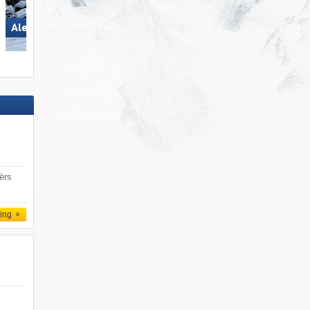
Aletsch Arena
Dolomites Val Gardena/​Gröden
ërs
ling