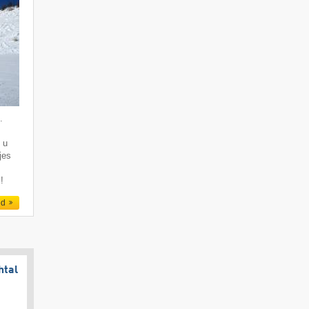
.
 u
jes
!
ed
htal