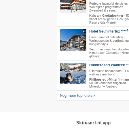
Perfecte ligging bij de pistes 
Wekelijkse programma’s ·
Zwembad & sauna
Kals am Großglockner
·
5
vanaf het skigebied Großgl
Resort Kals-Matrei
S
Hotel Neuhintertux ****
Direct aan het dalstation ·
Wellnessoase & verfijnde cul
hoogstandjes
Tux
·
0 m vanaf het skigebi
Hintertuxer Gletscher (Hinte
gletsjer)
Hunderesort Waldeck **
Uitstekend hondenhotel · Fa
wellness met hond
Philippsreut-Mitterfirmian
500 m vanaf het skigebied
Mitterdorf – Almberg
Nog meer tophotels
Skiresort.nl app