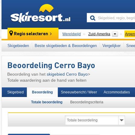
skiresort
Continen
Regio selecteren
Wereldwijd
Zuid-Amerika
Argen
Dit skigebied ligt ook in:
Pantagonische And
Skigebieden
Beste skigebieden & Beoordelingen
Vergelijker
Snee
Beoordeling Cerro Bayo
Beoordeling van het
skigebied Cerro Bayo
>
Totale waardering aan de hand van feiten
Skigebied
Beoordeling
Sneeuwbericht / Weer
Accommodaties
Totale beoordeling
Beoordelingscriteria