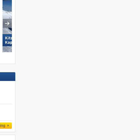
Kitzsteinhorn/​Maiskogel -
Wildkogel – Neukirchen/​
Kaprun
Bramberg
ling