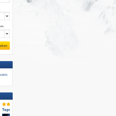
mm.
eken
otels
Topsneeuwzekerheid
Top voor gezinnen