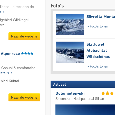
Foto's
llness · direct aan de
ls
Silvretta Mont
igebied Wildkogel –
erg
Foto's tonen
Naar de website
Ski Juwel
Alpbachtal
l Alpenrose
Wildschönau
Foto's tonen
 Casual & comfortabel
etails
ebied Kühtai
Actueel
Dolomieten-ski
Naar de website
Skicentrum Hochpustertal Sillian