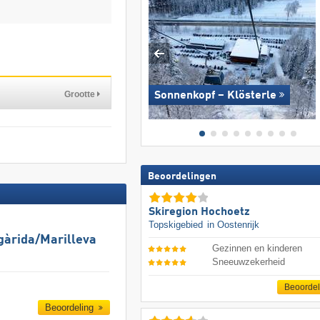
Grootte
Sonnenkopf – Klösterle
Beoordelingen
Skiregion Hochoetz
Topskigebied
in Oostenrijk
gàrida/​Marilleva
Gezinnen en kinderen
Sneeuwzekerheid
Beoorde
Beoordeling