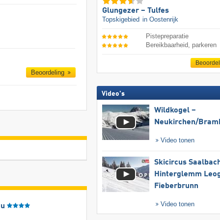
Glungezer – Tulfes
Topskigebied
in Oostenrijk
Pistepreparatie
Bereikbaarheid, parkeren
Beoorde
Beoordeling
Video's
Wildkogel –
Neukirchen/​Bram
Video tonen
Skicircus Saalbac
Hinterglemm Leo
Fieberbrunn
Video tonen
äu