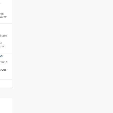
·
0 m
ockner
inaire
ed
rtux-
S
*
milie &
sreut
·