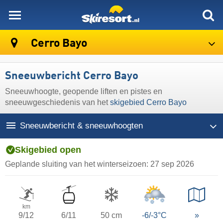
skiresort
Cerro Bayo
Sneeuwbericht Cerro Bayo
Sneeuwhoogte, geopende liften en pistes en
sneeuwgeschiedenis van het
skigebied Cerro Bayo
Sneeuwbericht & sneeuwhoogten
Skigebied open
Geplande sluiting van het winterseizoen:
27 sep 2026
km
9/12
6/11
50 cm
-6/-3°C
»