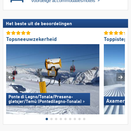
Voordelige accommodaties/hotels
Het beste uit de beoordelingen
Topsneeuwzekerheid
Toppistepr
Ponte di Legno/​​Tonale/​​Presena-
Axamer L
gletsjer/​​Temù (Pontedilegno-Tonale)