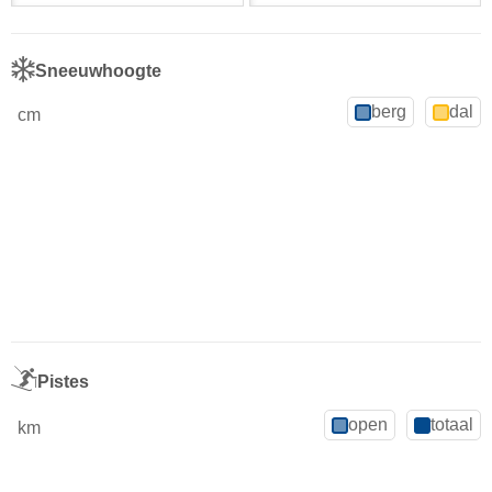
Sneeuwhoogte
berg
dal
cm
Pistes
open
totaal
km