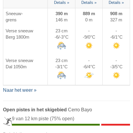
Details »
Details »
Details »
Sneeuw-
390 m
889 m
908 m
grens
146 m
0 m
327 m
Verse sneeuw
23 cm
-
-
Berg 1800m
-6/-3°C
-9/0°C
-6/1°C
Verse sneeuw
23 cm
-
-
Dal 1050m
-3/1°C
-6/4°C
-3/5°C
Naar het weer »
Open pistes in het skigebied
Cerro Bayo
9 van 12 km piste
(75% open)