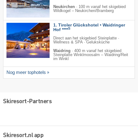
Neukirchen
·
100 m vanaf het skigebied
Wildkogel – Neukirchen/​Bramberg
1. Tiroler Glückshotel • Waidringer
S
Hof ****
Direct aan het skigebied Steinplatte ·
Wellness & SPA · Geluksküche
Waidring
·
400 m vanaf het skigebied
Steinplatte Winklmoosalm – Waidring/​Reit
im Winkl
Nog meer tophotels
Skiresort-Partners
Skiresort.nl app