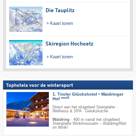
Die Tauplitz
Kaart tonen
Skiregion Hochoetz
Kaart tonen
Tophotels voor de wintersport
1. Tiroler Glückshotel • Waidringer
S
Hof ****
Direct aan het skigebied Steinplatte ·
Wellness & SPA · Geluksküche
Waidring
·
400 m vanaf het skigebied
Steinplatte Winklmoosalm – Waidring/​Reit
im Winkl