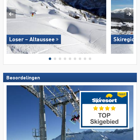
Loser – Altaussee
Skiregion
Beoordelingen