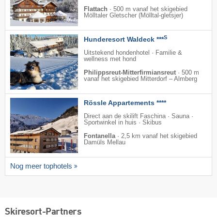
Flattach
·
500 m vanaf het skigebied
Mölltaler Gletscher (Mölltal-gletsjer)
S
Hunderesort Waldeck ***
Uitstekend hondenhotel · Familie &
wellness met hond
Philippsreut-Mitterfirmiansreut
·
500 m
vanaf het skigebied Mitterdorf – Almberg
Rössle Appartements ****
Direct aan de skilift Faschina · Sauna ·
Sportwinkel in huis · Skibus
Fontanella
·
2,5 km vanaf het skigebied
Damüls Mellau
Nog meer tophotels
Skiresort-Partners