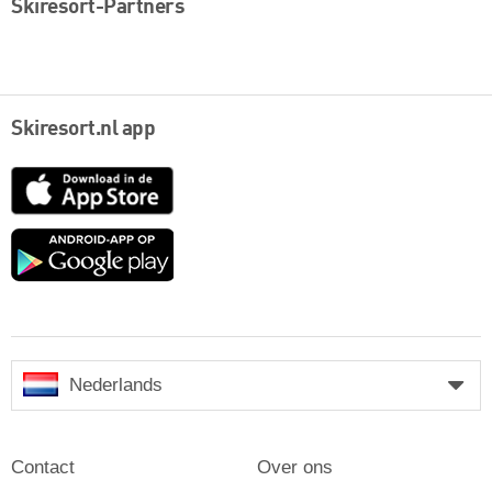
Skiresort-Partners
Skiresort.nl app
App
Store
Google
play
Nederlands
Contact
Over ons