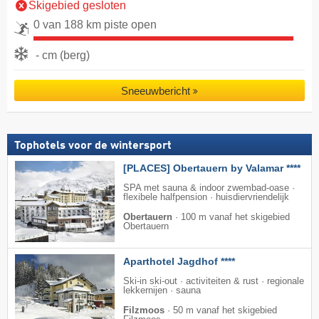
Skigebied gesloten
0 van 188 km piste open
- cm (berg)
Sneeuwbericht
Tophotels voor de wintersport
[PLACES] Obertauern by Valamar ****
SPA met sauna & indoor zwembad-oase ·
flexibele halfpension · huisdiervriendelijk
Obertauern
·
100 m vanaf het skigebied
Obertauern
Aparthotel Jagdhof ****
Ski-in ski-out · activiteiten & rust · regionale
lekkernijen · sauna
Filzmoos
·
50 m vanaf het skigebied