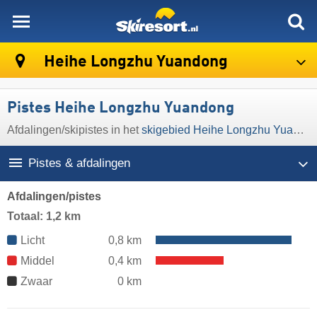
skiresort
Heihe Longzhu Yuandong
Pistes Heihe Longzhu Yuandong
Afdalingen/​skipistes in het
skigebied Heihe Longzhu Yuandong
Pistes & afdalingen
Afdalingen/pistes
Totaal: 1,2 km
Licht
0,8 km
Middel
0,4 km
Zwaar
0 km