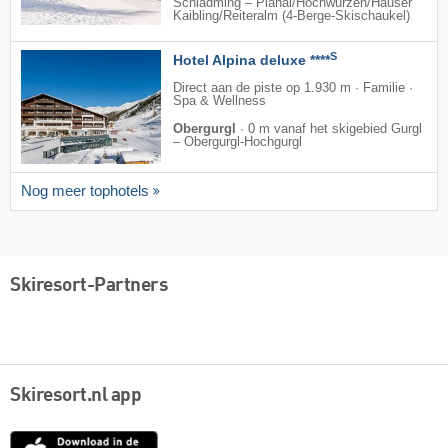
Schladming – Planai/​Hochwurzen/​Hauser
Kaibling/​Reiteralm (4-Berge-Skischaukel)
S
Hotel Alpina deluxe ****
Direct aan de piste op 1.930 m · Familie ·
Spa & Wellness
Obergurgl
·
0 m vanaf het skigebied Gurgl
– Obergurgl-Hochgurgl
Nog meer tophotels
Skiresort-Partners
Skiresort.nl app
App