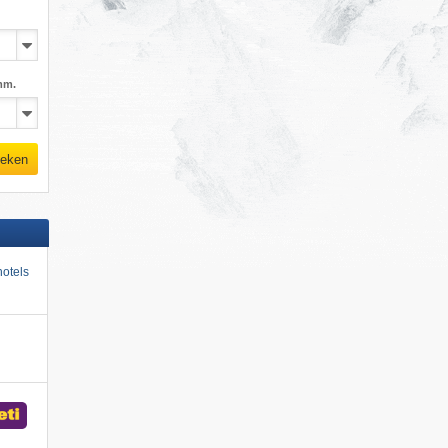
mm.
eken
otels