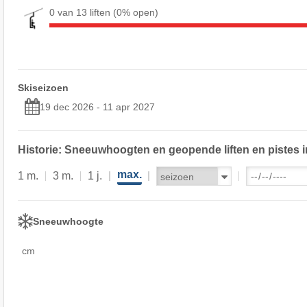
0 van 13 liften
(0% open)
Skiseizoen
19 dec 2026 - 11 apr 2027
Historie: Sneeuwhoogten en geopende liften en pistes i
max.
1 m.
3 m.
1 j.
Sneeuwhoogte
cm