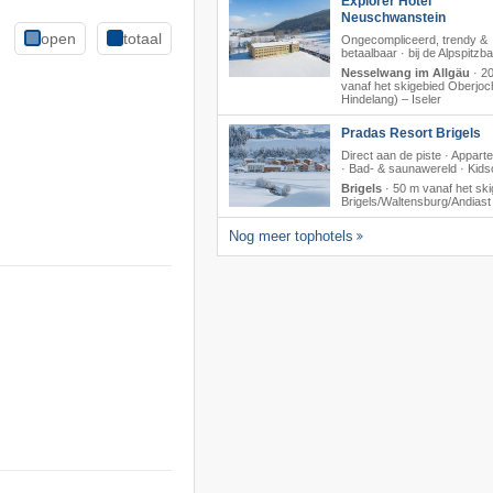
Explorer Hotel
Neuschwanstein
open
totaal
Ongecompliceerd, trendy &
betaalbaar · bij de Alpspitzb
Nesselwang im Allgäu
·
2
vanaf het skigebied Oberjoc
Hindelang) – Iseler
Pradas Resort Brigels
Direct aan de piste · Appar
· Bad- & saunawereld · Kids
Brigels
·
50 m vanaf het ski
Brigels/​Waltensburg/​Andiast
Nog meer tophotels