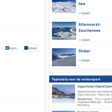
See
tonen
Altenmarkt-
Zauchensee
tonen
open
totaal
Stubai
tonen
Tophotels voor de wintersport
Apparthotel AlpenChalet
Appartementen met hotelcom
eigen bioscoop · direct aan de
Neukirchen
·
100 m vanaf h
skigebied Wildkogel – Neukir
Bramberg