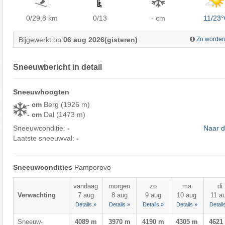
0/29,8
km
0/13
- cm
11/23
Bijgewerkt op:
06 aug 2026
(gisteren)
Zo worden
Sneeuwbericht in detail
Sneeuwhoogten
- cm
Berg (1926 m)
- cm
Dal (1473 m)
Sneeuwconditie:
-
Naar d
Laatste sneeuwval:
-
Sneeuwcondities
Pamporovo
vandaag
morgen
zo
ma
di
Verwachting
7 aug
8 aug
9 aug
10 aug
11 a
Details »
Details »
Details »
Details »
Detail
Sneeuw-
4089 m
3970 m
4190 m
4305 m
4621