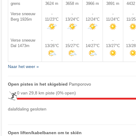
grens
3624 m
3658 m
3966 m
3891 m
4432
Verse sneeuw
-
-
-
-
-
Berg 1926m
11/23°C
13/24°C
12/24°C
11/24°C
11/2
Verse sneeuw
-
-
-
-
-
Dal 1473m
13/26°C
15/27°C
14/27°C
13/27°C
13/2
Naar het weer »
Open pistes in het skigebied
Pamporovo
0 van 29,8 km piste
(0% open)
dalafdaling gesloten
Open liften/kabelbanen om te skiën