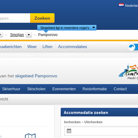
Nederla
Skigebied,
Zoeken
regio,
Skigebied ligt in meerdere regio's
begrippen
…
Landen
Oblasten
Smoljan
Pamporovo
t-Europa (Balkan)
,
Oost-Europa
,
Europese Unie
uwberichten
Weer
Liften
Accommodaties
Tips
voor
de
skiva
 van het
skigebied Pamporovo
Skiverhuur
Skischolen
Evenementen
Reisinformatie
Contact
richt
Accommodatie zoeken
Inchecken – Uitchecken