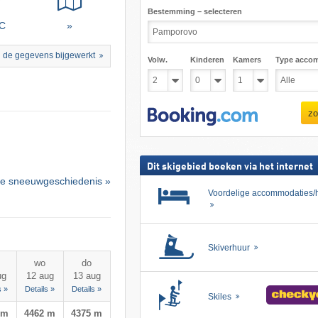
Bestemming – selecteren
°C
»
 de gegevens bijgewerkt
Volw.
Kinderen
Kamers
Type acco
zo
Dit skigebied boeken via het internet
e sneeuwgeschiedenis »
Voordelige accommodaties/h
Skiverhuur
wo
do
ug
12 aug
13 aug
s »
Details »
Details »
Skiles
 m
4462 m
4375 m