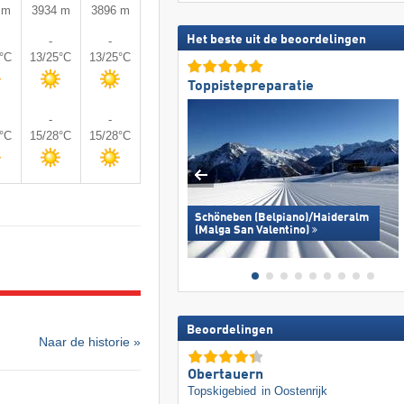
 m
3934 m
3896 m
Het beste uit de beoordelingen
-
-
5°C
13/25°C
13/25°C
Toppistepreparatie
-
-
8°C
15/28°C
15/28°C
Schöneben (Belpiano)/​Haideralm
(Malga San Valentino)
Beoordelingen
Naar de historie »
Obertauern
Topskigebied
in Oostenrijk