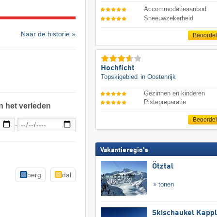
Accommodatieaanbod
Sneeuwzekerheid
Naar de historie »
Beoorde
Hochficht
Topskigebied
in Oostenrijk
Gezinnen en kinderen
Pistepreparatie
n het verleden
Beoorde
-
Vakantieregio's
Ötztal
berg
dal
tonen
Skischaukel Kapp