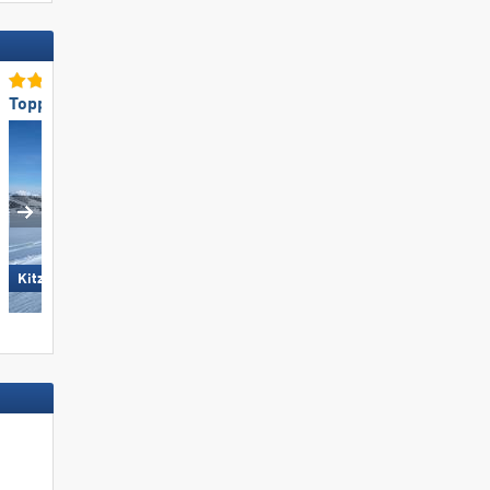
Toppisteaanbod
Topsneeuwzekerheid
Ischgl
KitzSki – Kitzbühel/​Kirchberg