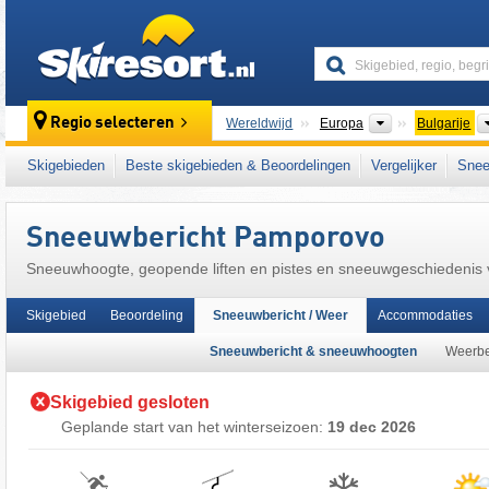
skiresort
Continenten
Regio selecteren
Wereldwijd
Europa
Bulgarije
Dit skigebied ligt ook in:
Rhodopen
,
Zuidoos
Skigebieden
Beste skigebieden & Beoordelingen
Vergelijker
Snee
Sneeuwbericht Pamporovo
Sneeuwhoogte, geopende liften en pistes en sneeuwgeschiedenis
Skigebied
Beoordeling
Sneeuwbericht / Weer
Accommodaties
Sneeuwbericht & sneeuwhoogten
Weerbe
Skigebied gesloten
Geplande start van het winterseizoen:
19 dec 2026