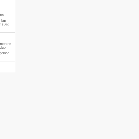
ahn
0 km
h (Bad
tementen
club
gebied