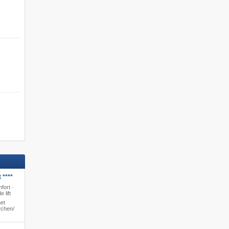
 ****
fort ·
 lift
et
chen/​