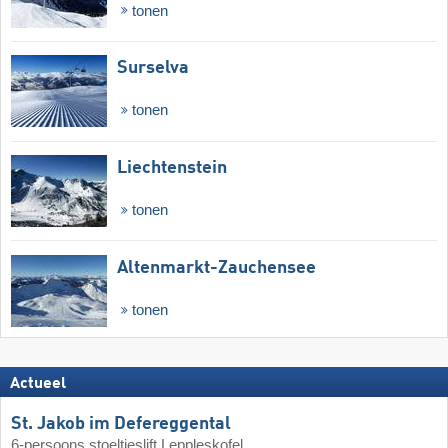
tonen
Surselva
tonen
Liechtenstein
tonen
Altenmarkt-Zauchensee
tonen
Actueel
St. Jakob im Defereggental
6-persoons stoeltjeslift Leppleskofel