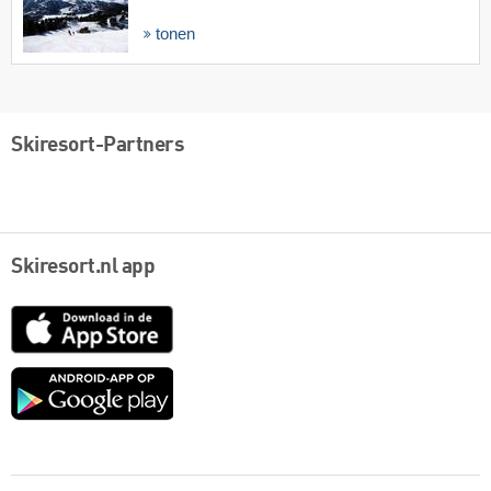
tonen
Skiresort-Partners
Skiresort.nl app
App
Store
Google
play