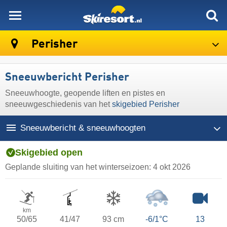
skiresort
Perisher
Sneeuwbericht Perisher
Sneeuwhoogte, geopende liften en pistes en
sneeuwgeschiedenis van het
skigebied Perisher
Sneeuwbericht & sneeuwhoogten
Skigebied open
Geplande sluiting van het winterseizoen:
4 okt 2026
km
50/65
41/47
93 cm
-6/1°C
13