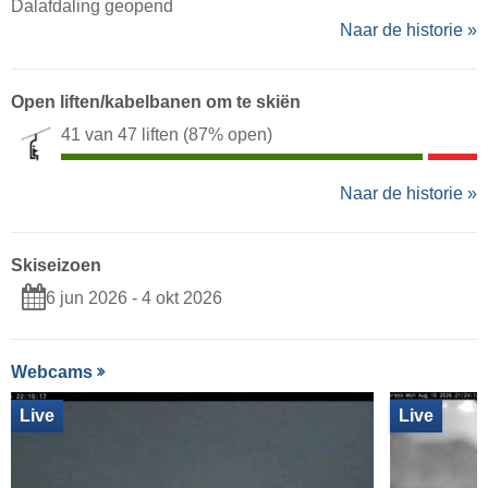
Dalafdaling geopend
Naar de historie »
Open liften/kabelbanen om te skiën
41 van 47 liften
(87% open)
Naar de historie »
Skiseizoen
6 jun 2026 - 4 okt 2026
Webcams
Live
Live