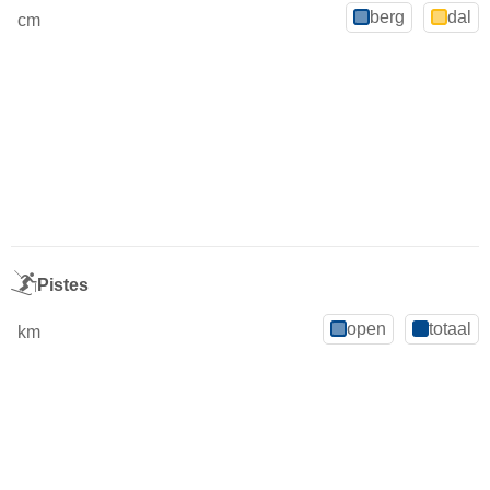
berg
dal
cm
Pistes
open
totaal
km