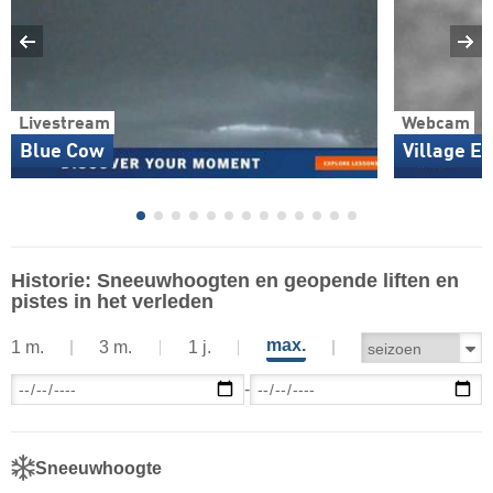
Livestream
Webcam
Blue Cow
Village Ei
Historie: Sneeuwhoogten en geopende liften en
pistes in het verleden
max.
1 m.
3 m.
1 j.
-
Sneeuwhoogte