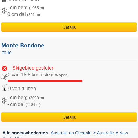
- cm berg
(1965 m)
0 cm dal
(896 m)
Details
Monte Bondone
Italië
Skigebied gesloten
0 van 18,8 km piste
(0% open)
0 van 4 liften
- cm berg
(2090 m)
- cm dal
(1189 m)
Details
Australië en Oceanië
Australië
New
Alle sneeuwberichten: