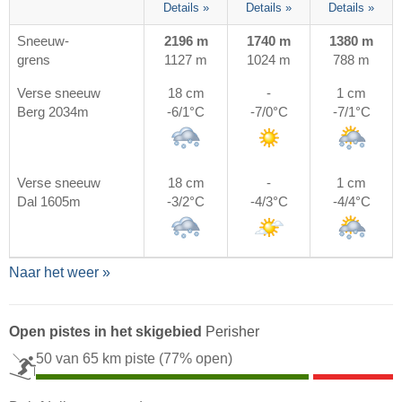
Details »
Details »
Details »
Sneeuw-
2196 m
1740 m
1380 m
grens
1127 m
1024 m
788 m
Verse sneeuw
18 cm
-
1 cm
Berg 2034m
-6/1°C
-7/0°C
-7/1°C
Verse sneeuw
18 cm
-
1 cm
Dal 1605m
-3/2°C
-4/3°C
-4/4°C
Naar het weer »
Open pistes in het skigebied
Perisher
50 van 65 km piste
(77% open)